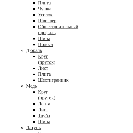
Плита
Чушка
Уголок
Швеллер
Общестроительный
профиль
Шина
Полоса
Дюраль
Круг
(пруток)
Лист
Плита
Шестигранник
Медь
Круг
(пруток)
Лента
Лист
Труба
Шина
Латунь