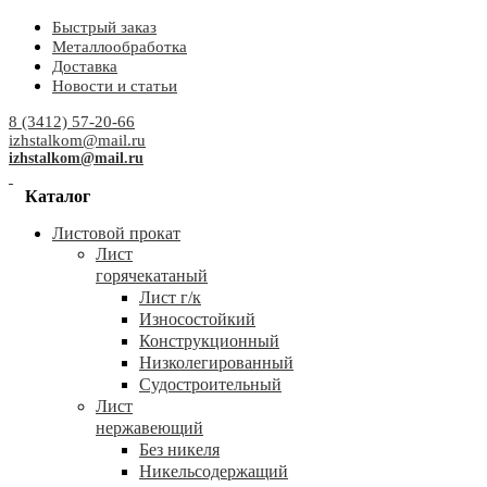
Быстрый заказ
Металлообработка
Доставка
Новости и статьи
8 (3412) 57-20-66
izhstalkom@mail.ru
izhstalkom@mail.ru
Каталог
Листовой прокат
Лист
горячекатаный
Лист г/к
Износостойкий
Конструкционный
Низколегированный
Судостроительный
Лист
нержавеющий
Без никеля
Никельсодержащий