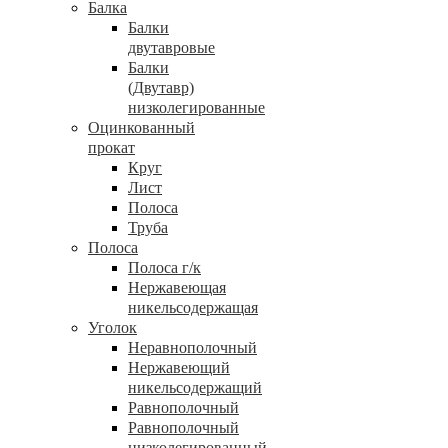
Балка
Балки
двутавровые
Балки
(Двутавр)
низколегированные
Оцинкованный
прокат
Круг
Лист
Полоса
Труба
Полоса
Полоса г/к
Нержавеющая
никельсодержащая
Уголок
Неравнополочный
Нержавеющий
никельсодержащий
Равнополочный
Равнополочный
низколегированный