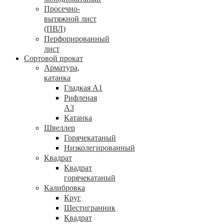
Просечно-
вытяжной лист
(ПВЛ)
Перфорированный
лист
Сортовой прокат
Арматура,
катанка
Гладкая А1
Рифленая
А3
Катанка
Швеллер
Горячекатаный
Низколегированный
Квадрат
Квадрат
горячекатаный
Калибровка
Круг
Шестигранник
Квадрат