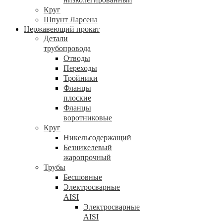
Круг
Шпунт Ларсена
Нержавеющий прокат
Детали
трубопровода
Отводы
Переходы
Тройники
Фланцы
плоские
Фланцы
воротниковые
Круг
Никельсодержащий
Безникелевый
жаропрочный
Трубы
Бесшовные
Электросварные
AISI
Электросварные
AISI