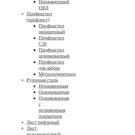
Нержавеющий
ПВЛ
Профнастил
(профлист)
Профнастил
окрашенный
Профнастил
С20
Профнастил
оцинкованный
Профнастил
для забора
Металлочерепица
Рулонная сталь
Нержавеющая
Оцинкованная
Оцинкованная
с
полимерным
покрытием
Лист рифленый
Лист
холоднокатаный