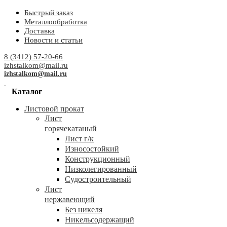
Быстрый заказ
Металлообработка
Доставка
Новости и статьи
8 (3412) 57-20-66
izhstalkom@mail.ru
izhstalkom@mail.ru
Каталог
Листовой прокат
Лист
горячекатаный
Лист г/к
Износостойкий
Конструкционный
Низколегированный
Судостроительный
Лист
нержавеющий
Без никеля
Никельсодержащий