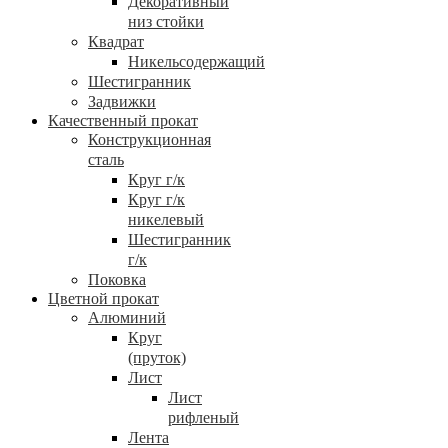
Декоративный
низ стойки
Квадрат
Никельсодержащий
Шестигранник
Задвижки
Качественный прокат
Конструкционная
сталь
Круг г/к
Круг г/к
никелевый
Шестигранник
г/к
Поковка
Цветной прокат
Алюминий
Круг
(пруток)
Лист
Лист
рифленый
Лента