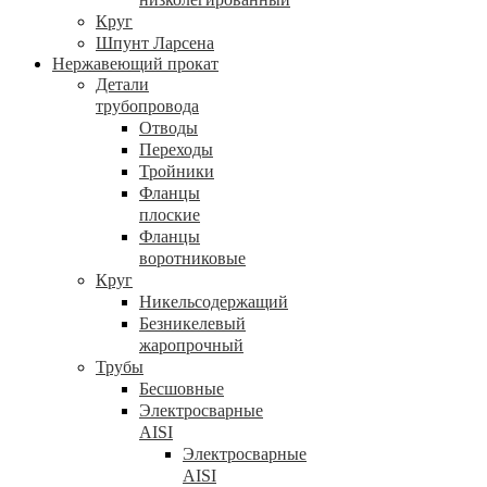
Круг
Шпунт Ларсена
Нержавеющий прокат
Детали
трубопровода
Отводы
Переходы
Тройники
Фланцы
плоские
Фланцы
воротниковые
Круг
Никельсодержащий
Безникелевый
жаропрочный
Трубы
Бесшовные
Электросварные
AISI
Электросварные
AISI