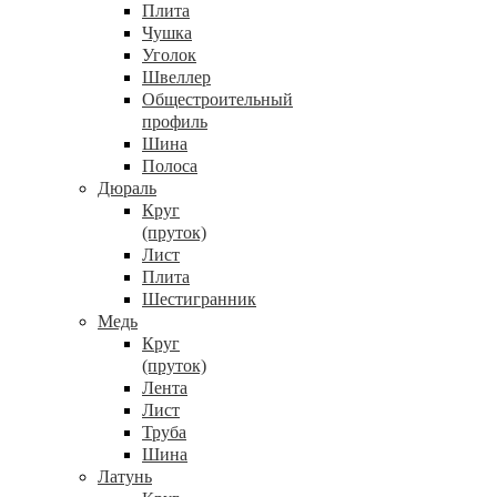
Плита
Чушка
Уголок
Швеллер
Общестроительный
профиль
Шина
Полоса
Дюраль
Круг
(пруток)
Лист
Плита
Шестигранник
Медь
Круг
(пруток)
Лента
Лист
Труба
Шина
Латунь