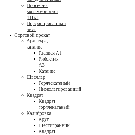
Просечно-
вытяжной лист
(ПВЛ)
Перфорированный
лист
Сортовой прокат
Арматура,
катанка
Гладкая А1
Рифленая
А3
Катанка
Швеллер
Горячекатаный
Низколегированный
Квадрат
Квадрат
горячекатаный
Калибровка
Круг
Шестигранник
Квадрат