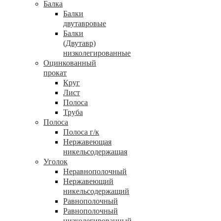
Балка
Балки
двутавровые
Балки
(Двутавр)
низколегированные
Оцинкованный
прокат
Круг
Лист
Полоса
Труба
Полоса
Полоса г/к
Нержавеющая
никельсодержащая
Уголок
Неравнополочный
Нержавеющий
никельсодержащий
Равнополочный
Равнополочный
низколегированный