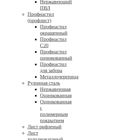
Нержавеющий
ПВЛ
Профнастил
(профлист)
Профнастил
окрашенный
Профнастил
С20
Профнастил
оцинкованный
Профнастил
для забора
Металлочерепица
Рулонная сталь
Нержавеющая
Оцинкованная
Оцинкованная
с
полимерным
покрытием
Лист рифленый
Лист
холоднокатаный