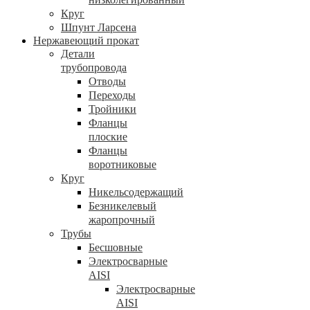
Круг
Шпунт Ларсена
Нержавеющий прокат
Детали
трубопровода
Отводы
Переходы
Тройники
Фланцы
плоские
Фланцы
воротниковые
Круг
Никельсодержащий
Безникелевый
жаропрочный
Трубы
Бесшовные
Электросварные
AISI
Электросварные
AISI