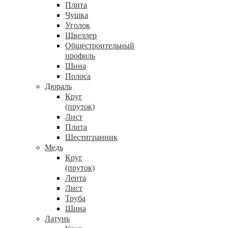
Плита
Чушка
Уголок
Швеллер
Общестроительный
профиль
Шина
Полоса
Дюраль
Круг
(пруток)
Лист
Плита
Шестигранник
Медь
Круг
(пруток)
Лента
Лист
Труба
Шина
Латунь