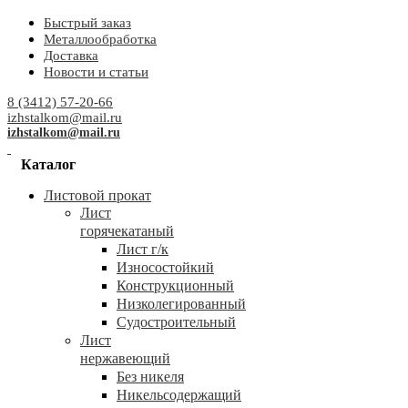
Быстрый заказ
Металлообработка
Доставка
Новости и статьи
8 (3412) 57-20-66
izhstalkom@mail.ru
izhstalkom@mail.ru
Каталог
Листовой прокат
Лист
горячекатаный
Лист г/к
Износостойкий
Конструкционный
Низколегированный
Судостроительный
Лист
нержавеющий
Без никеля
Никельсодержащий