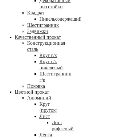
Декоративный
низ стойки
Квадрат
Никельсодержащий
Шестигранник
Задвижки
Качественный прокат
Конструкционная
сталь
Круг г/к
Круг г/к
никелевый
Шестигранник
г/к
Поковка
Цветной прокат
Алюминий
Круг
(пруток)
Лист
Лист
рифленый
Лента