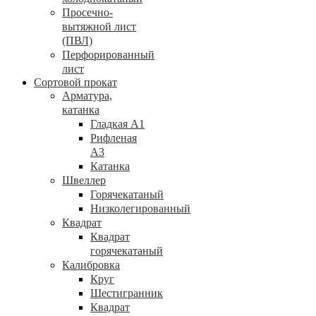
Просечно-
вытяжной лист
(ПВЛ)
Перфорированный
лист
Сортовой прокат
Арматура,
катанка
Гладкая А1
Рифленая
А3
Катанка
Швеллер
Горячекатаный
Низколегированный
Квадрат
Квадрат
горячекатаный
Калибровка
Круг
Шестигранник
Квадрат