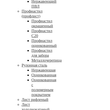
Нержавеющий
ПВЛ
Профнастил
(профлист)
Профнастил
окрашенный
Профнастил
С20
Профнастил
оцинкованный
Профнастил
для забора
Металлочерепица
Рулонная сталь
Нержавеющая
Оцинкованная
Оцинкованная
с
полимерным
покрытием
Лист рифленый
Лист
холоднокатаный