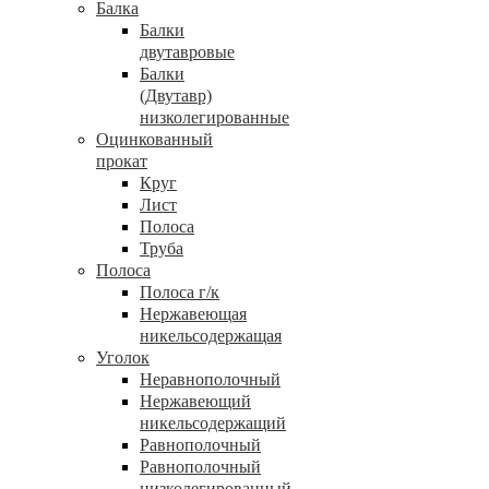
Балка
Балки
двутавровые
Балки
(Двутавр)
низколегированные
Оцинкованный
прокат
Круг
Лист
Полоса
Труба
Полоса
Полоса г/к
Нержавеющая
никельсодержащая
Уголок
Неравнополочный
Нержавеющий
никельсодержащий
Равнополочный
Равнополочный
низколегированный