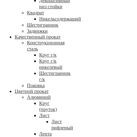
Декоративный
низ стойки
Квадрат
Никельсодержащий
Шестигранник
Задвижки
Качественный прокат
Конструкционная
сталь
Круг г/к
Круг г/к
никелевый
Шестигранник
г/к
Поковка
Цветной прокат
Алюминий
Круг
(пруток)
Лист
Лист
рифленый
Лента