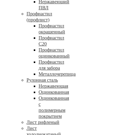
Нержавеющий
ПВЛ
Профнастил
(профлист)
Профнастил
окрашенный
Профнастил
С20
Профнастил
оцинкованный
Профнастил
для забора
Металлочерепица
Рулонная сталь
Нержавеющая
Оцинкованная
Оцинкованная
с
полимерным
покрытием
Лист рифленый
Лист
холоднокатаный