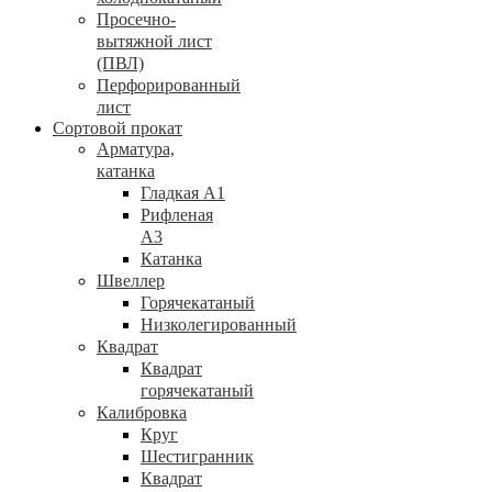
Просечно-
вытяжной лист
(ПВЛ)
Перфорированный
лист
Сортовой прокат
Арматура,
катанка
Гладкая А1
Рифленая
А3
Катанка
Швеллер
Горячекатаный
Низколегированный
Квадрат
Квадрат
горячекатаный
Калибровка
Круг
Шестигранник
Квадрат