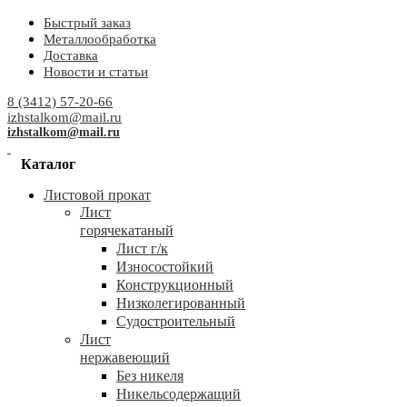
Быстрый заказ
Металлообработка
Доставка
Новости и статьи
8 (3412) 57-20-66
izhstalkom@mail.ru
izhstalkom@mail.ru
Каталог
Листовой прокат
Лист
горячекатаный
Лист г/к
Износостойкий
Конструкционный
Низколегированный
Судостроительный
Лист
нержавеющий
Без никеля
Никельсодержащий