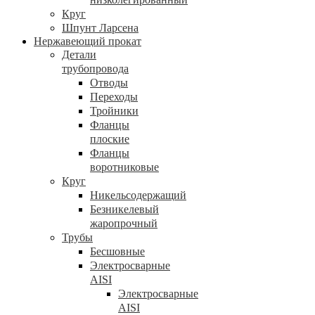
Круг
Шпунт Ларсена
Нержавеющий прокат
Детали
трубопровода
Отводы
Переходы
Тройники
Фланцы
плоские
Фланцы
воротниковые
Круг
Никельсодержащий
Безникелевый
жаропрочный
Трубы
Бесшовные
Электросварные
AISI
Электросварные
AISI