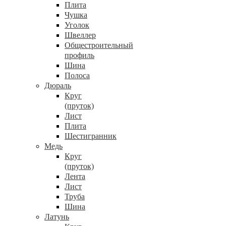
Плита
Чушка
Уголок
Швеллер
Общестроительный
профиль
Шина
Полоса
Дюраль
Круг
(пруток)
Лист
Плита
Шестигранник
Медь
Круг
(пруток)
Лента
Лист
Труба
Шина
Латунь