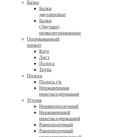
Балка
Балки
двутавровые
Балки
(Двутавр)
низколегированные
Оцинкованный
прокат
Круг
Лист
Полоса
Труба
Полоса
Полоса г/к
Нержавеющая
никельсодержащая
Уголок
Неравнополочный
Нержавеющий
никельсодержащий
Равнополочный
Равнополочный
низколегированный