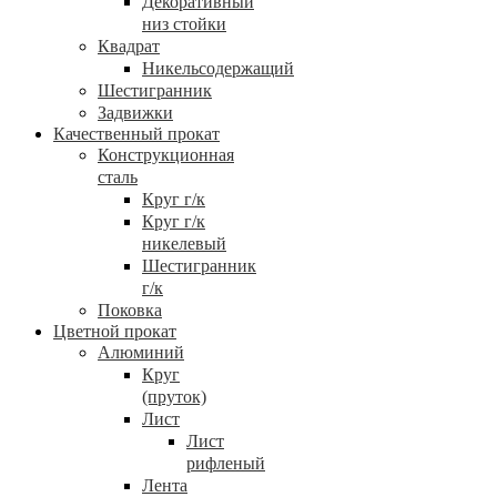
Декоративный
низ стойки
Квадрат
Никельсодержащий
Шестигранник
Задвижки
Качественный прокат
Конструкционная
сталь
Круг г/к
Круг г/к
никелевый
Шестигранник
г/к
Поковка
Цветной прокат
Алюминий
Круг
(пруток)
Лист
Лист
рифленый
Лента