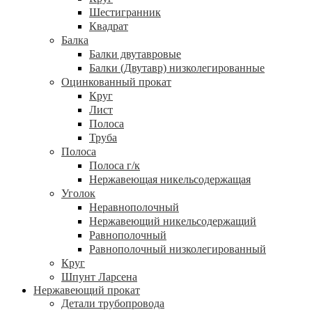
Шестигранник
Квадрат
Балка
Балки двутавровые
Балки (Двутавр) низколегированные
Оцинкованный прокат
Круг
Лист
Полоса
Труба
Полоса
Полоса г/к
Нержавеющая никельсодержащая
Уголок
Неравнополочный
Нержавеющий никельсодержащий
Равнополочный
Равнополочный низколегированный
Круг
Шпунт Ларсена
Нержавеющий прокат
Детали трубопровода