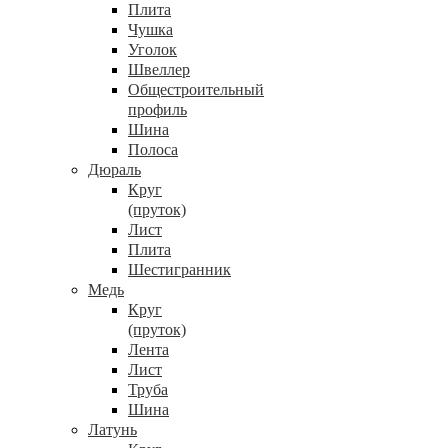
Плита
Чушка
Уголок
Швеллер
Общестроительный
профиль
Шина
Полоса
Дюраль
Круг
(пруток)
Лист
Плита
Шестигранник
Медь
Круг
(пруток)
Лента
Лист
Труба
Шина
Латунь