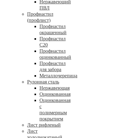
Нержавеющий
ПВЛ
Профнастил
(профлист)
Профнастил
окрашенный
Профнастил
С20
Профнастил
оцинкованный
Профнастил
для забора
Металлочерепица
Рулонная сталь
Нержавеющая
Оцинкованная
Оцинкованная
с
полимерным
покрытием
Лист рифленый
Лист
холоднокатаный