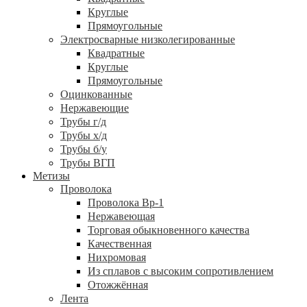
Круглые
Прямоугольные
Электросварные низколегированные
Квадратные
Круглые
Прямоугольные
Оцинкованные
Нержавеющие
Трубы г/д
Трубы х/д
Трубы б/у
Трубы ВГП
Метизы
Проволока
Проволока Вр-1
Нержавеющая
Торговая обыкновенного качества
Качественная
Нихромовая
Из сплавов с высоким сопротивлением
Отожжённая
Лента