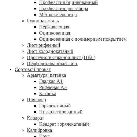
Профнастил оцинкованный
Профнастил для забора
Металлочерепица
Рулонная сталь
Нержавеющая
Оцинкованная
Оцинкованная с полимерным покрытием
Лист рифленый
Лист холоднокатаный
Просечно-вытяжной лист (ПВЛ)
Перфорированный лист
Сортовой прокат
Арматура, катанка
Гладкая А1
Рифленая А3
Катанка
Швеллер
Горячекатаный
Низколегированный
Квадрат
Квадрат горячекатаный
Калибровка
Круг