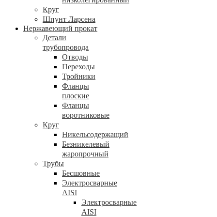
Круг
Шпунт Ларсена
Нержавеющий прокат
Детали
трубопровода
Отводы
Переходы
Тройники
Фланцы
плоские
Фланцы
воротниковые
Круг
Никельсодержащий
Безникелевый
жаропрочный
Трубы
Бесшовные
Электросварные
AISI
Электросварные
AISI