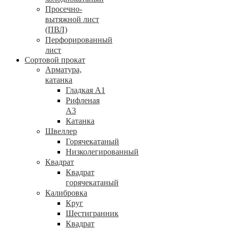
Просечно-
вытяжной лист
(ПВЛ)
Перфорированный
лист
Сортовой прокат
Арматура,
катанка
Гладкая А1
Рифленая
А3
Катанка
Швеллер
Горячекатаный
Низколегированный
Квадрат
Квадрат
горячекатаный
Калибровка
Круг
Шестигранник
Квадрат