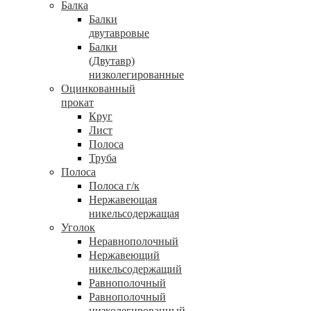
Балка
Балки
двутавровые
Балки
(Двутавр)
низколегированные
Оцинкованный
прокат
Круг
Лист
Полоса
Труба
Полоса
Полоса г/к
Нержавеющая
никельсодержащая
Уголок
Неравнополочный
Нержавеющий
никельсодержащий
Равнополочный
Равнополочный
низколегированный