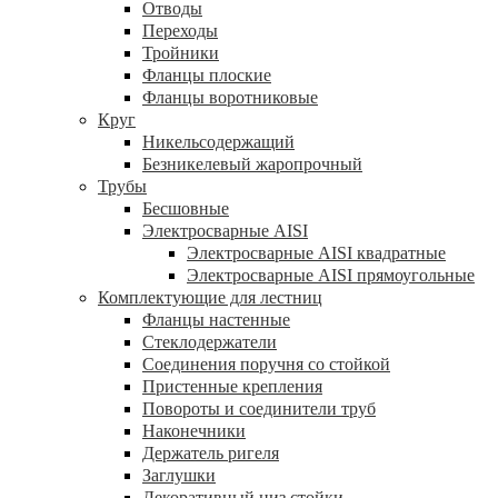
Отводы
Переходы
Тройники
Фланцы плоские
Фланцы воротниковые
Круг
Никельсодержащий
Безникелевый жаропрочный
Трубы
Бесшовные
Электросварные AISI
Электросварные AISI квадратные
Электросварные AISI прямоугольные
Комплектующие для лестниц
Фланцы настенные
Стеклодержатели
Соединения поручня со стойкой
Пристенные крепления
Повороты и соединители труб
Наконечники
Держатель ригеля
Заглушки
Декоративный низ стойки