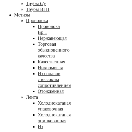
Трубы б/у
Трубы ВГП
Метизы
Проволока
Проволока
Вр-1
Нержавеющая
Торговая
обыкновенного
качества
Качественная
Нихромовая
Из сплавов
с высоким
сопротивлением
Отожжённая
Лента
Холоднокатаная
упаковочная
Холоднокатаная
оцинкованная
Из