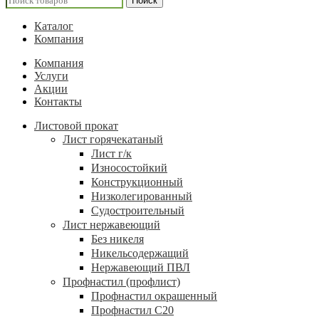
Поиск
Каталог
Компания
Компания
Услуги
Акции
Контакты
Листовой прокат
Лист горячекатаный
Лист г/к
Износостойкий
Конструкционный
Низколегированный
Судостроительный
Лист нержавеющий
Без никеля
Никельсодержащий
Нержавеющий ПВЛ
Профнастил (профлист)
Профнастил окрашенный
Профнастил С20