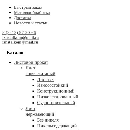
Быстрый заказ
Металлообработка
Доставка
Новости и статьи
8 (3412) 57-20-66
izhstalkom@mail.ru
izhstalkom@mail.ru
Каталог
Листовой прокат
Лист
горячекатаный
Лист г/к
Износостойкий
Конструкционный
Низколегированный
Судостроительный
Лист
нержавеющий
Без никеля
Никельсодержащий