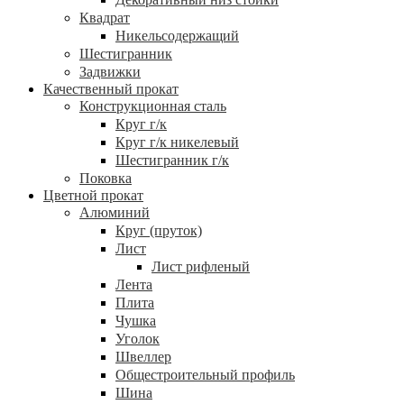
Квадрат
Никельсодержащий
Шестигранник
Задвижки
Качественный прокат
Конструкционная сталь
Круг г/к
Круг г/к никелевый
Шестигранник г/к
Поковка
Цветной прокат
Алюминий
Круг (пруток)
Лист
Лист рифленый
Лента
Плита
Чушка
Уголок
Швеллер
Общестроительный профиль
Шина