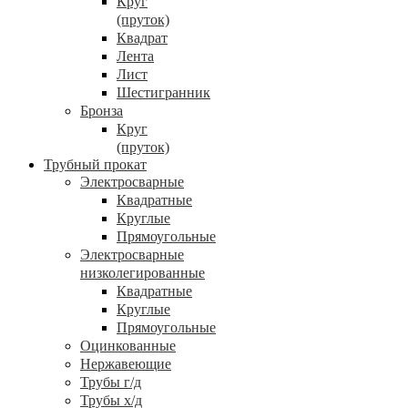
Круг
(пруток)
Квадрат
Лента
Лист
Шестигранник
Бронза
Круг
(пруток)
Трубный прокат
Электросварные
Квадратные
Круглые
Прямоугольные
Электросварные
низколегированные
Квадратные
Круглые
Прямоугольные
Оцинкованные
Нержавеющие
Трубы г/д
Трубы х/д