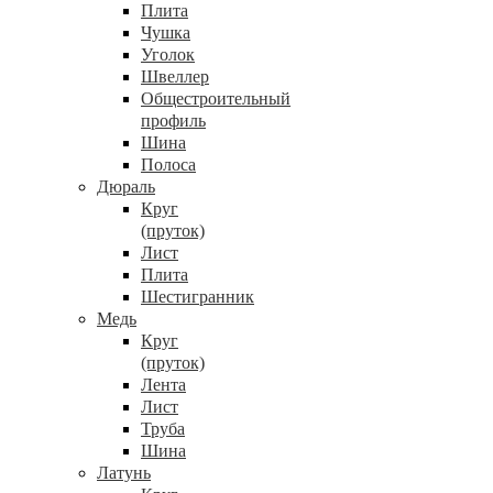
Плита
Чушка
Уголок
Швеллер
Общестроительный
профиль
Шина
Полоса
Дюраль
Круг
(пруток)
Лист
Плита
Шестигранник
Медь
Круг
(пруток)
Лента
Лист
Труба
Шина
Латунь