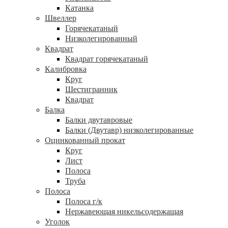
Катанка
Швеллер
Горячекатаный
Низколегированный
Квадрат
Квадрат горячекатаный
Калибровка
Круг
Шестигранник
Квадрат
Балка
Балки двутавровые
Балки (Двутавр) низколегированные
Оцинкованный прокат
Круг
Лист
Полоса
Труба
Полоса
Полоса г/к
Нержавеющая никельсодержащая
Уголок