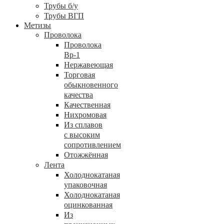
Трубы б/у
Трубы ВГП
Метизы
Проволока
Проволока
Вр-1
Нержавеющая
Торговая
обыкновенного
качества
Качественная
Нихромовая
Из сплавов
с высоким
сопротивлением
Отожжённая
Лента
Холоднокатаная
упаковочная
Холоднокатаная
оцинкованная
Из