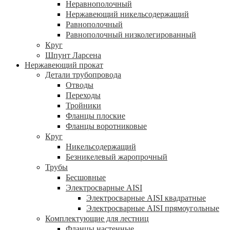
Неравнополочный
Нержавеющий никельсодержащий
Равнополочный
Равнополочный низколегированный
Круг
Шпунт Ларсена
Нержавеющий прокат
Детали трубопровода
Отводы
Переходы
Тройники
Фланцы плоские
Фланцы воротниковые
Круг
Никельсодержащий
Безникелевый жаропрочный
Трубы
Бесшовные
Электросварные AISI
Электросварные AISI квадратные
Электросварные AISI прямоугольные
Комплектующие для лестниц
Фланцы настенные