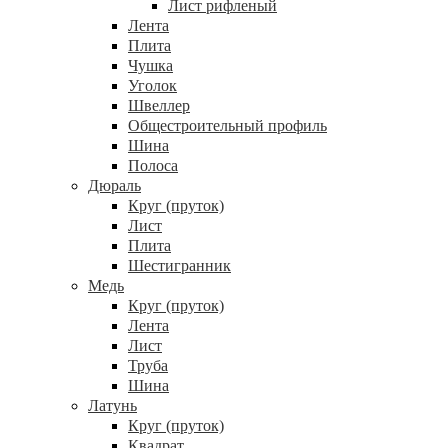
Лист рифленый
Лента
Плита
Чушка
Уголок
Швеллер
Общестроительный профиль
Шина
Полоса
Дюраль
Круг (пруток)
Лист
Плита
Шестигранник
Медь
Круг (пруток)
Лента
Лист
Труба
Шина
Латунь
Круг (пруток)
Квадрат