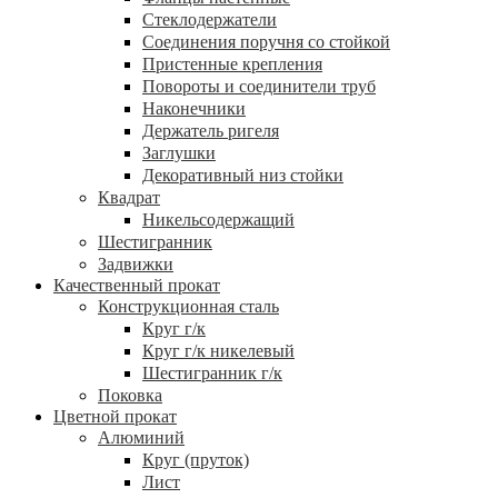
Стеклодержатели
Соединения поручня со стойкой
Пристенные крепления
Повороты и соединители труб
Наконечники
Держатель ригеля
Заглушки
Декоративный низ стойки
Квадрат
Никельсодержащий
Шестигранник
Задвижки
Качественный прокат
Конструкционная сталь
Круг г/к
Круг г/к никелевый
Шестигранник г/к
Поковка
Цветной прокат
Алюминий
Круг (пруток)
Лист