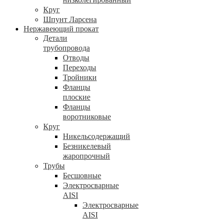
Круг
Шпунт Ларсена
Нержавеющий прокат
Детали
трубопровода
Отводы
Переходы
Тройники
Фланцы
плоские
Фланцы
воротниковые
Круг
Никельсодержащий
Безникелевый
жаропрочный
Трубы
Бесшовные
Электросварные
AISI
Электросварные
AISI