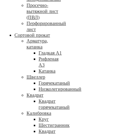
Просечно-
вытяжной лист
(ПВЛ)
Перфорированный
лист
Сортовой прокат
Арматура,
катанка
Гладкая А1
Рифленая
А3
Катанка
Швеллер
Горячекатаный
Низколегированный
Квадрат
Квадрат
горячекатаный
Калибровка
Круг
Шестигранник
Квадрат