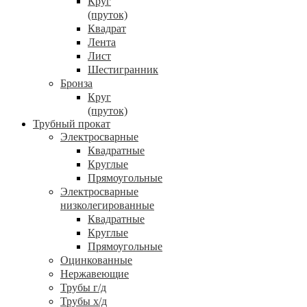
Круг
(пруток)
Квадрат
Лента
Лист
Шестигранник
Бронза
Круг
(пруток)
Трубный прокат
Электросварные
Квадратные
Круглые
Прямоугольные
Электросварные
низколегированные
Квадратные
Круглые
Прямоугольные
Оцинкованные
Нержавеющие
Трубы г/д
Трубы х/д