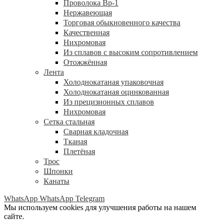
Проволока Вр-1
Нержавеющая
Торговая обыкновенного качества
Качественная
Нихромовая
Из сплавов с высоким сопротивлением
Отожжённая
Лента
Холоднокатаная упаковочная
Холоднокатаная оцинкованная
Из прецизионных сплавов
Нихромовая
Сетка стальная
Сварная кладочная
Тканая
Плетёная
Трос
Шпонки
Канаты
WhatsApp
WhatsApp
Telegram
Мы используем cookies для улучшения работы на нашем
сайте.