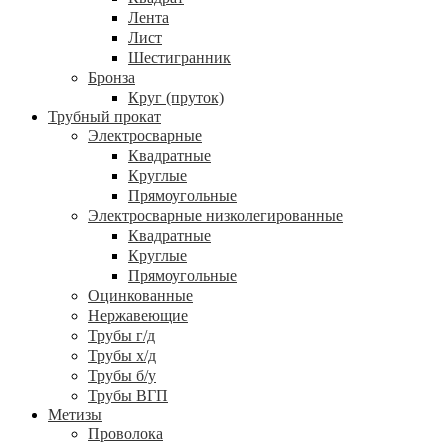
Лента
Лист
Шестигранник
Бронза
Круг (пруток)
Трубный прокат
Электросварные
Квадратные
Круглые
Прямоугольные
Электросварные низколегированные
Квадратные
Круглые
Прямоугольные
Оцинкованные
Нержавеющие
Трубы г/д
Трубы х/д
Трубы б/у
Трубы ВГП
Метизы
Проволока