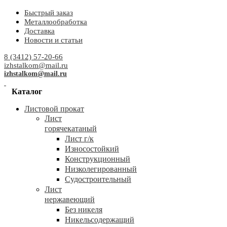
Быстрый заказ
Металлообработка
Доставка
Новости и статьи
8 (3412) 57-20-66
izhstalkom@mail.ru
izhstalkom@mail.ru
Каталог
Листовой прокат
Лист
горячекатаный
Лист г/к
Износостойкий
Конструкционный
Низколегированный
Судостроительный
Лист
нержавеющий
Без никеля
Никельсодержащий