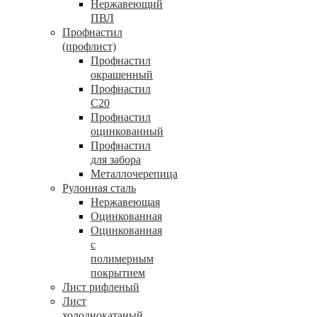
Нержавеющий
ПВЛ
Профнастил
(профлист)
Профнастил
окрашенный
Профнастил
С20
Профнастил
оцинкованный
Профнастил
для забора
Металлочерепица
Рулонная сталь
Нержавеющая
Оцинкованная
Оцинкованная
с
полимерным
покрытием
Лист рифленый
Лист
холоднокатаный