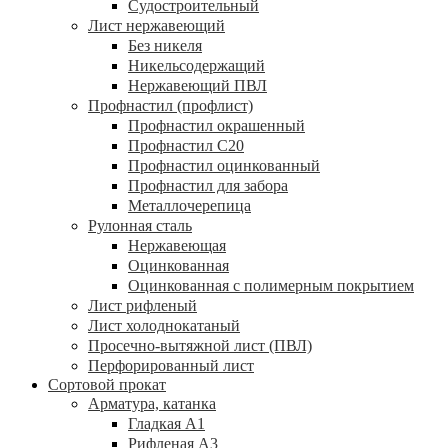
Судостроительный
Лист нержавеющий
Без никеля
Никельсодержащий
Нержавеющий ПВЛ
Профнастил (профлист)
Профнастил окрашенный
Профнастил С20
Профнастил оцинкованный
Профнастил для забора
Металлочерепица
Рулонная сталь
Нержавеющая
Оцинкованная
Оцинкованная с полимерным покрытием
Лист рифленый
Лист холоднокатаный
Просечно-вытяжной лист (ПВЛ)
Перфорированный лист
Сортовой прокат
Арматура, катанка
Гладкая А1
Рифленая А3