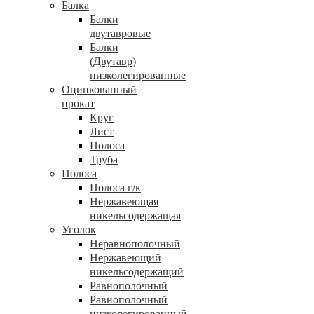
Балка
Балки
двутавровые
Балки
(Двутавр)
низколегированные
Оцинкованный
прокат
Круг
Лист
Полоса
Труба
Полоса
Полоса г/к
Нержавеющая
никельсодержащая
Уголок
Неравнополочный
Нержавеющий
никельсодержащий
Равнополочный
Равнополочный
низколегированный