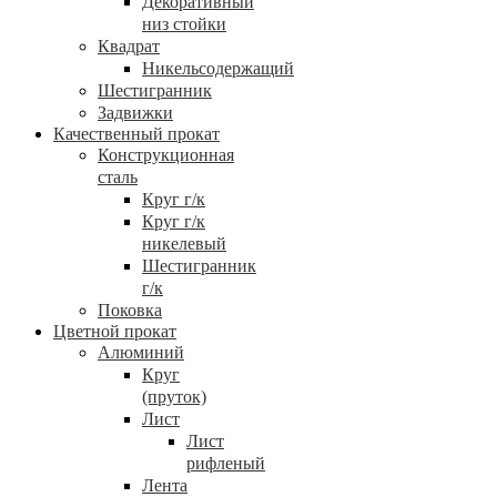
Декоративный
низ стойки
Квадрат
Никельсодержащий
Шестигранник
Задвижки
Качественный прокат
Конструкционная
сталь
Круг г/к
Круг г/к
никелевый
Шестигранник
г/к
Поковка
Цветной прокат
Алюминий
Круг
(пруток)
Лист
Лист
рифленый
Лента