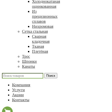
Холоднокатаная
оцинкованная
Из
прецизионных
сплавов
Нихромовая
Сетка стальная
Сварная
кладочная
Тканая
Плетёная
Трос
Шпонки
Канаты
Поиск
Компания
Услуги
Акции
Контакты