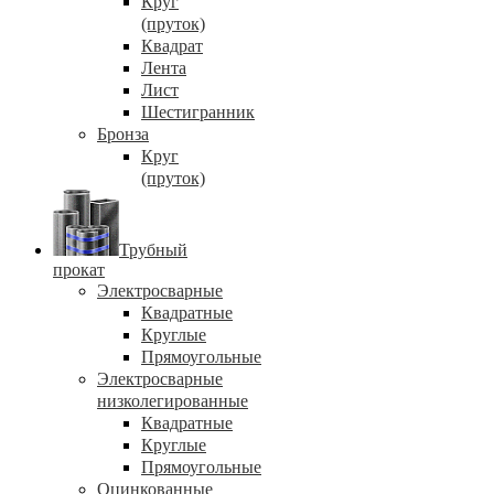
Круг
(пруток)
Квадрат
Лента
Лист
Шестигранник
Бронза
Круг
(пруток)
Трубный
прокат
Электросварные
Квадратные
Круглые
Прямоугольные
Электросварные
низколегированные
Квадратные
Круглые
Прямоугольные
Оцинкованные