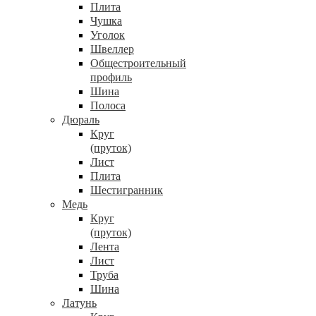
Плита
Чушка
Уголок
Швеллер
Общестроительный
профиль
Шина
Полоса
Дюраль
Круг
(пруток)
Лист
Плита
Шестигранник
Медь
Круг
(пруток)
Лента
Лист
Труба
Шина
Латунь