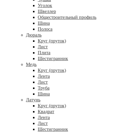
Уголок
Швеллер
Общестроительный профиль
Шина
Полоса
Дюраль
Круг (пруток)
Лист
Плита
Шестигранник
Медь
Круг (пруток)
Лента
Лист
Труба
Шина
Латунь
Круг (пруток)
Квадрат
Лента
Лист
Шестигранник