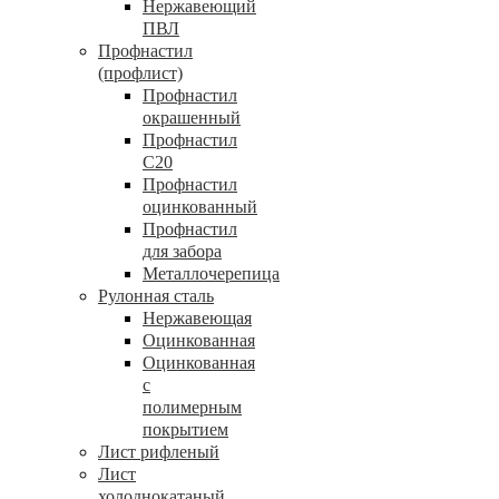
Нержавеющий
ПВЛ
Профнастил
(профлист)
Профнастил
окрашенный
Профнастил
С20
Профнастил
оцинкованный
Профнастил
для забора
Металлочерепица
Рулонная сталь
Нержавеющая
Оцинкованная
Оцинкованная
с
полимерным
покрытием
Лист рифленый
Лист
холоднокатаный