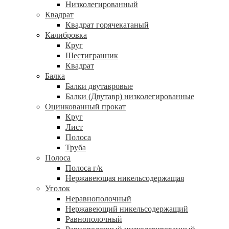
Низколегированный
Квадрат
Квадрат горячекатаный
Калибровка
Круг
Шестигранник
Квадрат
Балка
Балки двутавровые
Балки (Двутавр) низколегированные
Оцинкованный прокат
Круг
Лист
Полоса
Труба
Полоса
Полоса г/к
Нержавеющая никельсодержащая
Уголок
Неравнополочный
Нержавеющий никельсодержащий
Равнополочный