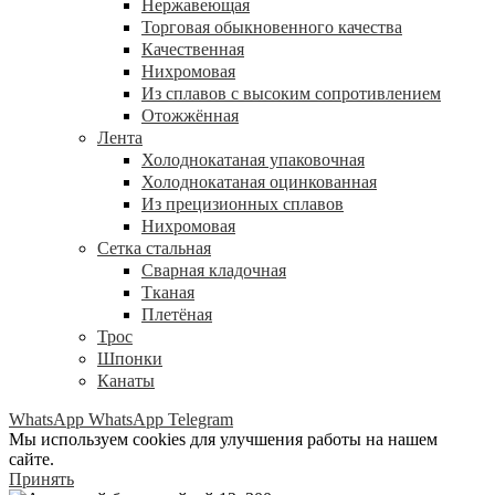
Нержавеющая
Торговая обыкновенного качества
Качественная
Нихромовая
Из сплавов с высоким сопротивлением
Отожжённая
Лента
Холоднокатаная упаковочная
Холоднокатаная оцинкованная
Из прецизионных сплавов
Нихромовая
Сетка стальная
Сварная кладочная
Тканая
Плетёная
Трос
Шпонки
Канаты
WhatsApp
WhatsApp
Telegram
Мы используем cookies для улучшения работы на нашем
сайте.
Принять