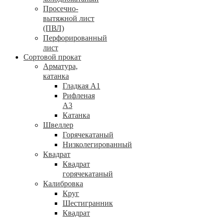
Просечно-
вытяжной лист
(ПВЛ)
Перфорированный
лист
Сортовой прокат
Арматура,
катанка
Гладкая А1
Рифленая
А3
Катанка
Швеллер
Горячекатаный
Низколегированный
Квадрат
Квадрат
горячекатаный
Калибровка
Круг
Шестигранник
Квадрат