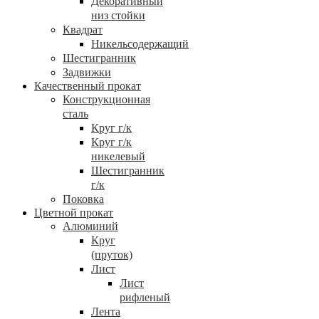
Декоративный
низ стойки
Квадрат
Никельсодержащий
Шестигранник
Задвижки
Качественный прокат
Конструкционная
сталь
Круг г/к
Круг г/к
никелевый
Шестигранник
г/к
Поковка
Цветной прокат
Алюминий
Круг
(пруток)
Лист
Лист
рифленый
Лента