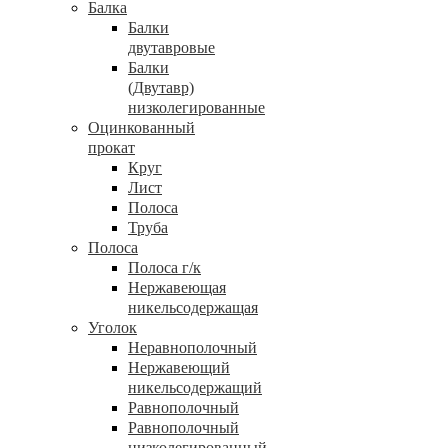
Балка
Балки
двутавровые
Балки
(Двутавр)
низколегированные
Оцинкованный
прокат
Круг
Лист
Полоса
Труба
Полоса
Полоса г/к
Нержавеющая
никельсодержащая
Уголок
Неравнополочный
Нержавеющий
никельсодержащий
Равнополочный
Равнополочный
низколегированный