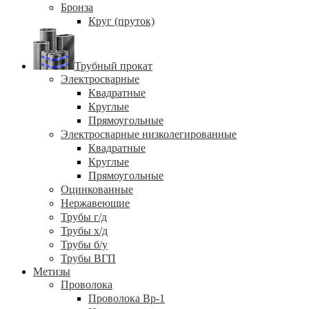
Бронза
Круг (пруток)
Трубный прокат
Электросварные
Квадратные
Круглые
Прямоугольные
Электросварные низколегированные
Квадратные
Круглые
Прямоугольные
Оцинкованные
Нержавеющие
Трубы г/д
Трубы х/д
Трубы б/у
Трубы ВГП
Метизы
Проволока
Проволока Вр-1