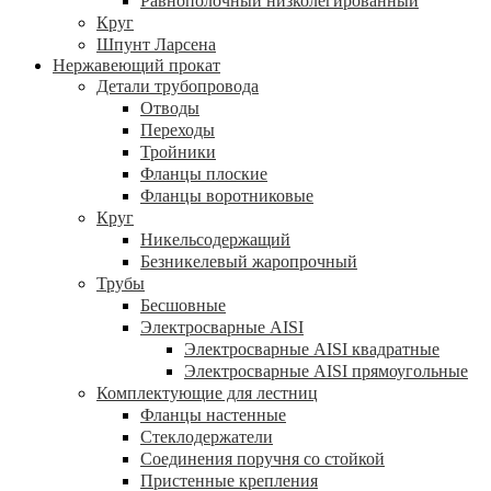
Равнополочный низколегированный
Круг
Шпунт Ларсена
Нержавеющий прокат
Детали трубопровода
Отводы
Переходы
Тройники
Фланцы плоские
Фланцы воротниковые
Круг
Никельсодержащий
Безникелевый жаропрочный
Трубы
Бесшовные
Электросварные AISI
Электросварные AISI квадратные
Электросварные AISI прямоугольные
Комплектующие для лестниц
Фланцы настенные
Стеклодержатели
Соединения поручня со стойкой
Пристенные крепления