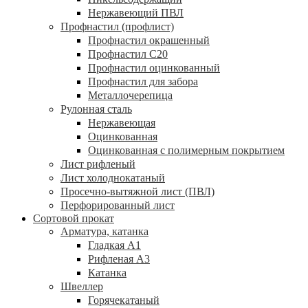
Нержавеющий ПВЛ
Профнастил (профлист)
Профнастил окрашенный
Профнастил С20
Профнастил оцинкованный
Профнастил для забора
Металлочерепица
Рулонная сталь
Нержавеющая
Оцинкованная
Оцинкованная с полимерным покрытием
Лист рифленый
Лист холоднокатаный
Просечно-вытяжной лист (ПВЛ)
Перфорированный лист
Сортовой прокат
Арматура, катанка
Гладкая А1
Рифленая А3
Катанка
Швеллер
Горячекатаный