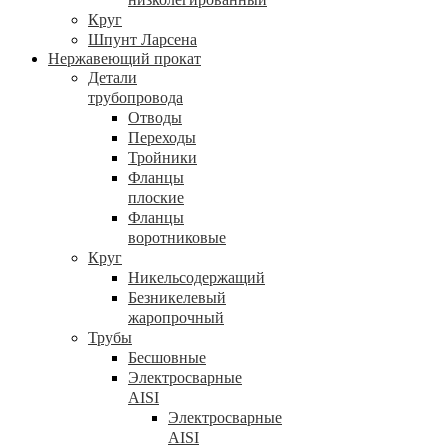
Круг
Шпунт Ларсена
Нержавеющий прокат
Детали
трубопровода
Отводы
Переходы
Тройники
Фланцы
плоские
Фланцы
воротниковые
Круг
Никельсодержащий
Безникелевый
жаропрочный
Трубы
Бесшовные
Электросварные
AISI
Электросварные
AISI