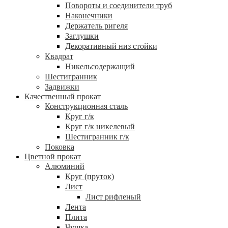
Повороты и соединители труб
Наконечники
Держатель ригеля
Заглушки
Декоративный низ стойки
Квадрат
Никельсодержащий
Шестигранник
Задвижки
Качественный прокат
Конструкционная сталь
Круг г/к
Круг г/к никелевый
Шестигранник г/к
Поковка
Цветной прокат
Алюминий
Круг (пруток)
Лист
Лист рифленый
Лента
Плита
Чушка