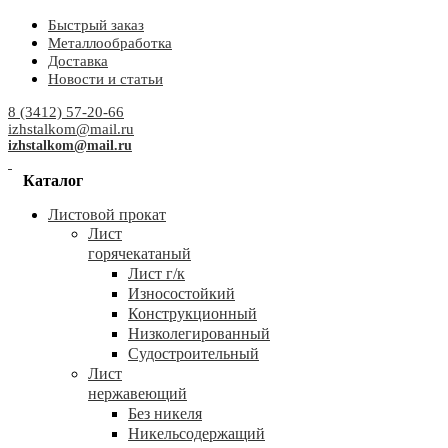
Быстрый заказ
Металлообработка
Доставка
Новости и статьи
8 (3412) 57-20-66
izhstalkom@mail.ru
izhstalkom@mail.ru
Каталог
Листовой прокат
Лист
горячекатаный
Лист г/к
Износостойкий
Конструкционный
Низколегированный
Судостроительный
Лист
нержавеющий
Без никеля
Никельсодержащий