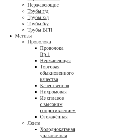
Нержавеющие
Трубы г/д
Трубы х/д
Трубы б/у
Трубы ВГП
Метизы
Проволока
Проволока
Вр-1
Нержавеющая
Торговая
обыкновенного
качества
Качественная
Нихромовая
Из сплавов
с высоким
сопротивлением
Отожжённая
Лента
Холоднокатаная
упаковочная