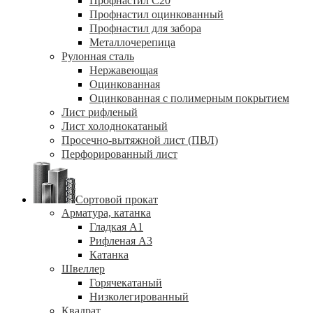
Профнастил С20
Профнастил оцинкованный
Профнастил для забора
Металлочерепица
Рулонная сталь
Нержавеющая
Оцинкованная
Оцинкованная с полимерным покрытием
Лист рифленый
Лист холоднокатаный
Просечно-вытяжной лист (ПВЛ)
Перфорированный лист
Сортовой прокат
Арматура, катанка
Гладкая А1
Рифленая А3
Катанка
Швеллер
Горячекатаный
Низколегированный
Квадрат