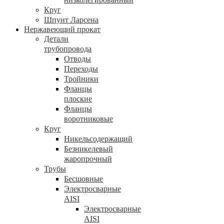
Круг
Шпунт Ларсена
Нержавеющий прокат
Детали
трубопровода
Отводы
Переходы
Тройники
Фланцы
плоские
Фланцы
воротниковые
Круг
Никельсодержащий
Безникелевый
жаропрочный
Трубы
Бесшовные
Электросварные
AISI
Электросварные
AISI