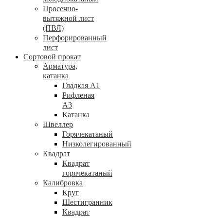
Просечно-
вытяжной лист
(ПВЛ)
Перфорированный
лист
Сортовой прокат
Арматура,
катанка
Гладкая А1
Рифленая
А3
Катанка
Швеллер
Горячекатаный
Низколегированный
Квадрат
Квадрат
горячекатаный
Калибровка
Круг
Шестигранник
Квадрат