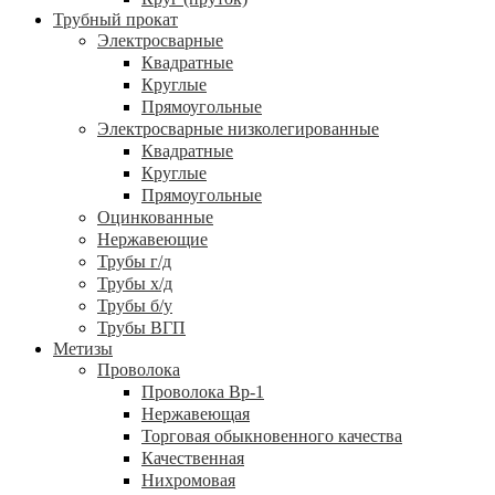
Трубный прокат
Электросварные
Квадратные
Круглые
Прямоугольные
Электросварные низколегированные
Квадратные
Круглые
Прямоугольные
Оцинкованные
Нержавеющие
Трубы г/д
Трубы х/д
Трубы б/у
Трубы ВГП
Метизы
Проволока
Проволока Вр-1
Нержавеющая
Торговая обыкновенного качества
Качественная
Нихромовая