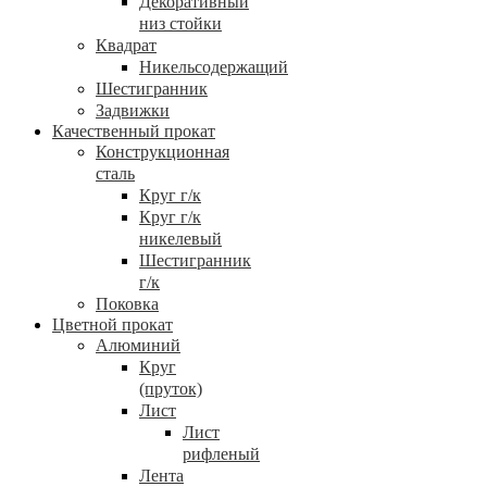
Декоративный
низ стойки
Квадрат
Никельсодержащий
Шестигранник
Задвижки
Качественный прокат
Конструкционная
сталь
Круг г/к
Круг г/к
никелевый
Шестигранник
г/к
Поковка
Цветной прокат
Алюминий
Круг
(пруток)
Лист
Лист
рифленый
Лента