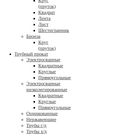
Круг
(пруток)
Квадрат
Лента
Лист
Шестигранник
Бронза
Круг
(пруток)
Трубный прокат
Электросварные
Квадратные
Круглые
Прямоугольные
Электросварные
низколегированные
Квадратные
Круглые
Прямоугольные
Оцинкованные
Нержавеющие
Трубы г/д
Трубы х/д