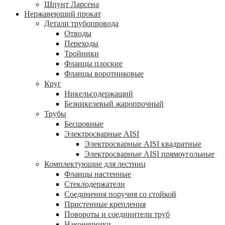
Шпунт Ларсена
Нержавеющий прокат
Детали трубопровода
Отводы
Переходы
Тройники
Фланцы плоские
Фланцы воротниковые
Круг
Никельсодержащий
Безникелевый жаропрочный
Трубы
Бесшовные
Электросварные AISI
Электросварные AISI квадратные
Электросварные AISI прямоугольные
Комплектующие для лестниц
Фланцы настенные
Стеклодержатели
Соединения поручня со стойкой
Пристенные крепления
Повороты и соединители труб
Наконечники