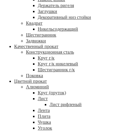
Держатель ригеля
Заглушки
Декоративный низ стойки
Квадрат
Никельсодержащий
Шестигранник
Задвижки
Качественный прокат
Конструкционная сталь
Круг г/к
Круг г/к никелевый
Шестигранник г/к
Поковка
Цветной прокат
Алюминий
Круг (пруток)
Лист
Лист рифленый
Лента
Плита
Чушка
Уголок