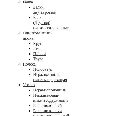
Балка
Балки
двутавровые
Балки
(Двутавр)
низколегированные
Оцинкованный
прокат
Круг
Лист
Полоса
Труба
Полоса
Полоса г/к
Нержавеющая
никельсодержащая
Уголок
Неравнополочный
Нержавеющий
никельсодержащий
Равнополочный
Равнополочный
низколегированный