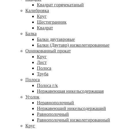
Квадрат горячекатаный
Калибровка
Круг
Шестигранник
Квадрат
Балка
Балки двутавровые
Балки (Двутавр) низколегированные
Оцинкованный прокат
Круг
Лист
Полоса
Труба
Полоса
Полоса г/к
Нержавеющая никельсодержащая
Уголок
Неравнополочный
Нержавеющий никельсодержащий
Равнополочный
Равнополочный низколегированный
Круг