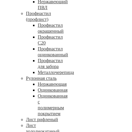
Нержавеющий
ПВЛ
Профнастил
(профлист)
Профнастил
окрашенный
Профнастил
С20
Профнастил
оцинкованный
Профнастил
для забора
Металлочерепица
Рулонная сталь
Нержавеющая
Оцинкованная
Оцинкованная
с
полимерным
покрытием
Лист рифленый
Лист
холоднокатаный