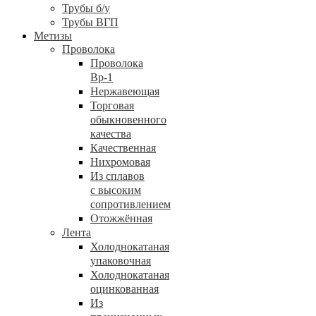
Трубы б/у
Трубы ВГП
Метизы
Проволока
Проволока
Вр-1
Нержавеющая
Торговая
обыкновенного
качества
Качественная
Нихромовая
Из сплавов
с высоким
сопротивлением
Отожжённая
Лента
Холоднокатаная
упаковочная
Холоднокатаная
оцинкованная
Из