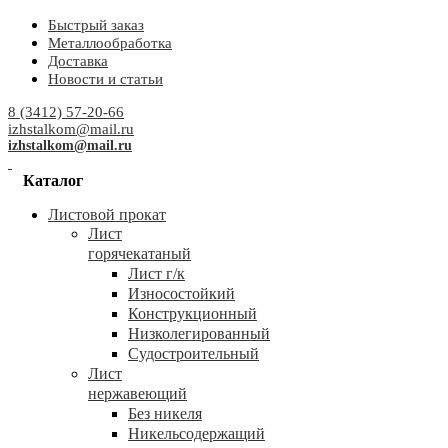
Быстрый заказ
Металлообработка
Доставка
Новости и статьи
8 (3412) 57-20-66
izhstalkom@mail.ru
izhstalkom@mail.ru
Каталог
Листовой прокат
Лист
горячекатаный
Лист г/к
Износостойкий
Конструкционный
Низколегированный
Судостроительный
Лист
нержавеющий
Без никеля
Никельсодержащий