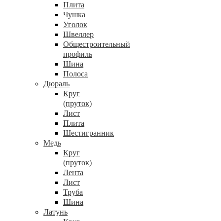
Плита
Чушка
Уголок
Швеллер
Общестроительный
профиль
Шина
Полоса
Дюраль
Круг
(пруток)
Лист
Плита
Шестигранник
Медь
Круг
(пруток)
Лента
Лист
Труба
Шина
Латунь