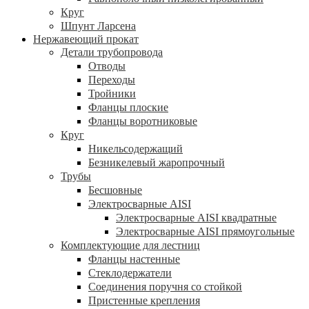
Круг
Шпунт Ларсена
Нержавеющий прокат
Детали трубопровода
Отводы
Переходы
Тройники
Фланцы плоские
Фланцы воротниковые
Круг
Никельсодержащий
Безникелевый жаропрочный
Трубы
Бесшовные
Электросварные AISI
Электросварные AISI квадратные
Электросварные AISI прямоугольные
Комплектующие для лестниц
Фланцы настенные
Стеклодержатели
Соединения поручня со стойкой
Пристенные крепления