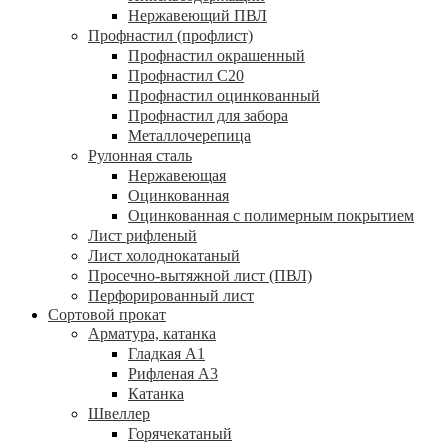
Нержавеющий ПВЛ
Профнастил (профлист)
Профнастил окрашенный
Профнастил С20
Профнастил оцинкованный
Профнастил для забора
Металлочерепица
Рулонная сталь
Нержавеющая
Оцинкованная
Оцинкованная с полимерным покрытием
Лист рифленый
Лист холоднокатаный
Просечно-вытяжной лист (ПВЛ)
Перфорированный лист
Сортовой прокат
Арматура, катанка
Гладкая А1
Рифленая А3
Катанка
Швеллер
Горячекатаный