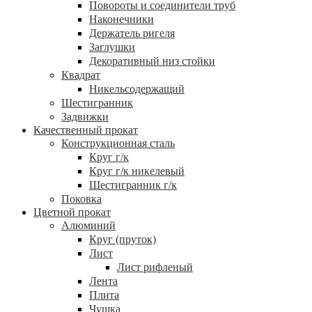
Повороты и соединители труб
Наконечники
Держатель ригеля
Заглушки
Декоративный низ стойки
Квадрат
Никельсодержащий
Шестигранник
Задвижки
Качественный прокат
Конструкционная сталь
Круг г/к
Круг г/к никелевый
Шестигранник г/к
Поковка
Цветной прокат
Алюминий
Круг (пруток)
Лист
Лист рифленый
Лента
Плита
Чушка