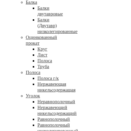
Балка
Балки
двутавровые
Балки
(Двутавр)
низколегированные
Оцинкованный
прокат
Круг
Лист
Полоса
Труба
Полоса
Полоса г/к
Нержавеющая
никельсодержащая
Уголок
Неравнополочный
Нержавеющий
никельсодержащий
Равнополочный
Равнополочный
низколегированный