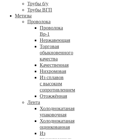
Трубы б/у
Трубы ВГП
Метизы
Проволока
Проволока
Вр-1
Нержавеющая
Торговая
обыкновенного
качества
Качественная
Нихромовая
Из сплавов
с высоким
сопротивлением
Отожжённая
Лента
Холоднокатаная
упаковочная
Холоднокатаная
оцинкованная
Из