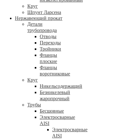
Круг
Шпунт Ларсена
Нержавеющий прокат
Детали
трубопровода
Отводы
Переходы
Тройники
Фланцы
плоские
Фланцы
воротниковые
Круг
Никельсодержащий
Безникелевый
жаропрочный
Трубы
Бесшовные
Электросварные
AISI
Электросварные
AISI