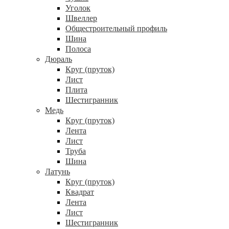
Уголок
Швеллер
Общестроительный профиль
Шина
Полоса
Дюраль
Круг (пруток)
Лист
Плита
Шестигранник
Медь
Круг (пруток)
Лента
Лист
Труба
Шина
Латунь
Круг (пруток)
Квадрат
Лента
Лист
Шестигранник