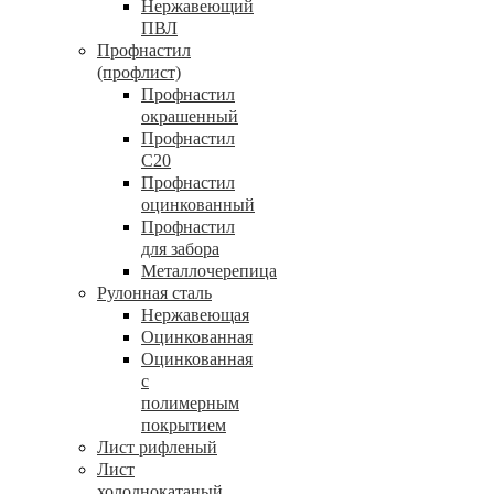
Нержавеющий
ПВЛ
Профнастил
(профлист)
Профнастил
окрашенный
Профнастил
С20
Профнастил
оцинкованный
Профнастил
для забора
Металлочерепица
Рулонная сталь
Нержавеющая
Оцинкованная
Оцинкованная
с
полимерным
покрытием
Лист рифленый
Лист
холоднокатаный