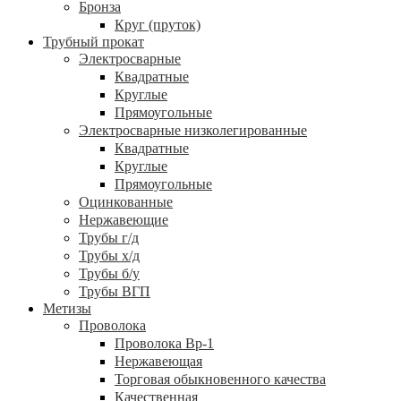
Бронза
Круг (пруток)
Трубный прокат
Электросварные
Квадратные
Круглые
Прямоугольные
Электросварные низколегированные
Квадратные
Круглые
Прямоугольные
Оцинкованные
Нержавеющие
Трубы г/д
Трубы х/д
Трубы б/у
Трубы ВГП
Метизы
Проволока
Проволока Вр-1
Нержавеющая
Торговая обыкновенного качества
Качественная