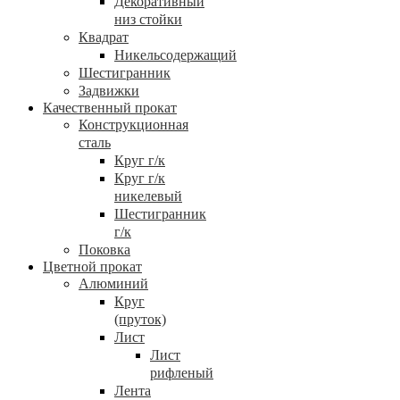
Декоративный
низ стойки
Квадрат
Никельсодержащий
Шестигранник
Задвижки
Качественный прокат
Конструкционная
сталь
Круг г/к
Круг г/к
никелевый
Шестигранник
г/к
Поковка
Цветной прокат
Алюминий
Круг
(пруток)
Лист
Лист
рифленый
Лента