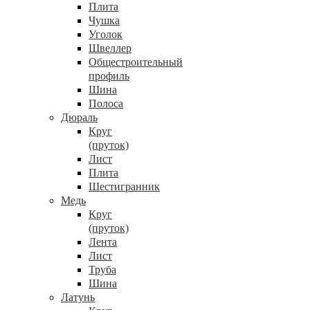
Плита
Чушка
Уголок
Швеллер
Общестроительный
профиль
Шина
Полоса
Дюраль
Круг
(пруток)
Лист
Плита
Шестигранник
Медь
Круг
(пруток)
Лента
Лист
Труба
Шина
Латунь