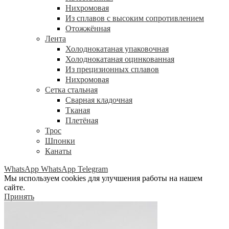
Нихромовая
Из сплавов с высоким сопротивлением
Отожжённая
Лента
Холоднокатаная упаковочная
Холоднокатаная оцинкованная
Из прецизионных сплавов
Нихромовая
Сетка стальная
Сварная кладочная
Тканая
Плетёная
Трос
Шпонки
Канаты
WhatsApp
WhatsApp
Telegram
Мы используем cookies для улучшения работы на нашем
сайте.
Принять