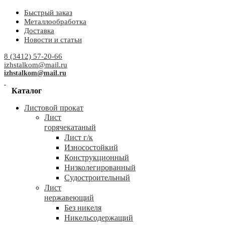
Быстрый заказ
Металлообработка
Доставка
Новости и статьи
8 (3412) 57-20-66
izhstalkom@mail.ru
izhstalkom@mail.ru
Каталог
Листовой прокат
Лист
горячекатаный
Лист г/к
Износостойкий
Конструкционный
Низколегированный
Судостроительный
Лист
нержавеющий
Без никеля
Никельсодержащий