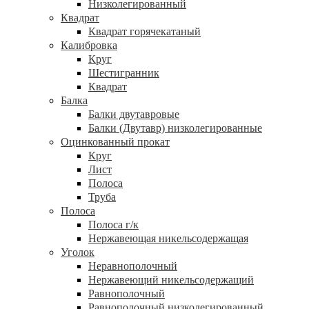
Низколегированный
Квадрат
Квадрат горячекатаный
Калибровка
Круг
Шестигранник
Квадрат
Балка
Балки двутавровые
Балки (Двутавр) низколегированные
Оцинкованный прокат
Круг
Лист
Полоса
Труба
Полоса
Полоса г/к
Нержавеющая никельсодержащая
Уголок
Неравнополочный
Нержавеющий никельсодержащий
Равнополочный
Равнополочный низколегированный