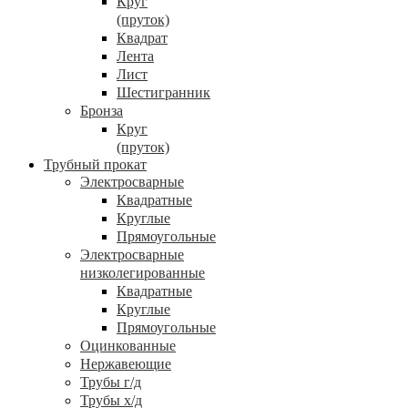
Круг
(пруток)
Квадрат
Лента
Лист
Шестигранник
Бронза
Круг
(пруток)
Трубный прокат
Электросварные
Квадратные
Круглые
Прямоугольные
Электросварные
низколегированные
Квадратные
Круглые
Прямоугольные
Оцинкованные
Нержавеющие
Трубы г/д
Трубы х/д