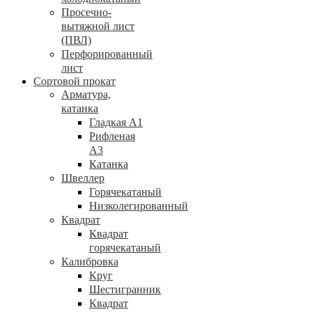
Просечно-
вытяжной лист
(ПВЛ)
Перфорированный
лист
Сортовой прокат
Арматура,
катанка
Гладкая А1
Рифленая
А3
Катанка
Швеллер
Горячекатаный
Низколегированный
Квадрат
Квадрат
горячекатаный
Калибровка
Круг
Шестигранник
Квадрат