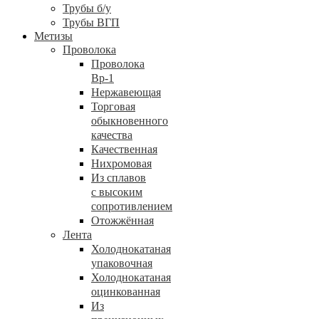
Трубы б/у
Трубы ВГП
Метизы
Проволока
Проволока
Вр-1
Нержавеющая
Торговая
обыкновенного
качества
Качественная
Нихромовая
Из сплавов
с высоким
сопротивлением
Отожжённая
Лента
Холоднокатаная
упаковочная
Холоднокатаная
оцинкованная
Из