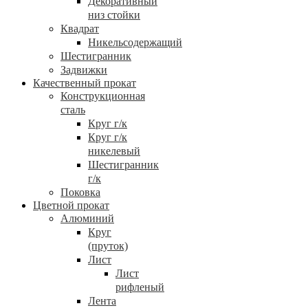
Декоративный
низ стойки
Квадрат
Никельсодержащий
Шестигранник
Задвижки
Качественный прокат
Конструкционная
сталь
Круг г/к
Круг г/к
никелевый
Шестигранник
г/к
Поковка
Цветной прокат
Алюминий
Круг
(пруток)
Лист
Лист
рифленый
Лента