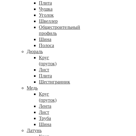
Плита
Чушка
Уголок
Швеллер
Общестроительный
профиль
Шина
Полоса
Дюраль
Круг
(пруток)
Лист
Плита
Шестигранник
Медь
Круг
(пруток)
Лента
Лист
Труба
Шина
Латунь