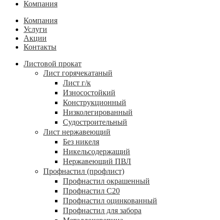
Компания
Компания
Услуги
Акции
Контакты
Листовой прокат
Лист горячекатаный
Лист г/к
Износостойкий
Конструкционный
Низколегированный
Судостроительный
Лист нержавеющий
Без никеля
Никельсодержащий
Нержавеющий ПВЛ
Профнастил (профлист)
Профнастил окрашенный
Профнастил С20
Профнастил оцинкованный
Профнастил для забора