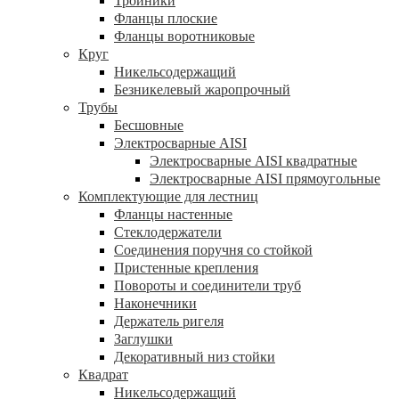
Тройники
Фланцы плоские
Фланцы воротниковые
Круг
Никельсодержащий
Безникелевый жаропрочный
Трубы
Бесшовные
Электросварные AISI
Электросварные AISI квадратные
Электросварные AISI прямоугольные
Комплектующие для лестниц
Фланцы настенные
Стеклодержатели
Соединения поручня со стойкой
Пристенные крепления
Повороты и соединители труб
Наконечники
Держатель ригеля
Заглушки
Декоративный низ стойки
Квадрат
Никельсодержащий