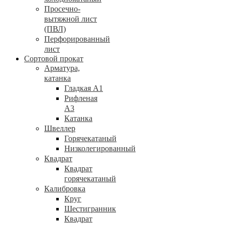
Просечно-
вытяжной лист
(ПВЛ)
Перфорированный
лист
Сортовой прокат
Арматура,
катанка
Гладкая А1
Рифленая
А3
Катанка
Швеллер
Горячекатаный
Низколегированный
Квадрат
Квадрат
горячекатаный
Калибровка
Круг
Шестигранник
Квадрат