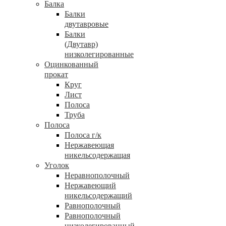
Балка
Балки
двутавровые
Балки
(Двутавр)
низколегированные
Оцинкованный
прокат
Круг
Лист
Полоса
Труба
Полоса
Полоса г/к
Нержавеющая
никельсодержащая
Уголок
Неравнополочный
Нержавеющий
никельсодержащий
Равнополочный
Равнополочный
низколегированный