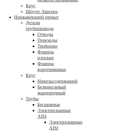
Круг
Шпунт Ларсена
Нержавеющий прокат
Детали
трубопровода
Отводы
Переходы
Тройники
Фланцы
плоские
Фланцы
воротниковые
Круг
Никельсодержащий
Безникелевый
жаропрочный
Трубы
Бесшовные
Электросварные
AISI
Электросварные
AISI