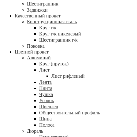
Шестигранник
Задвижки
Качественный прокат
Конструкционная сталь
Круг г/к
Круг г/к никелевый
Шестигранник г/к
Поковка
Цветной прокат
Алюминий
Круг (пруток)
Лист
Лист рифленый
Лента
Плита
Чушка
Уголок
Швеллер
Общестроительный профиль
Шина
Полоса
Дюраль