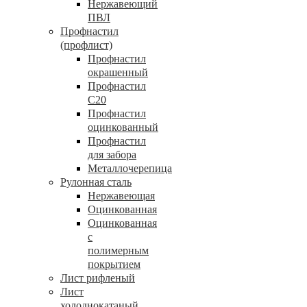
Нержавеющий
ПВЛ
Профнастил
(профлист)
Профнастил
окрашенный
Профнастил
С20
Профнастил
оцинкованный
Профнастил
для забора
Металлочерепица
Рулонная сталь
Нержавеющая
Оцинкованная
Оцинкованная
с
полимерным
покрытием
Лист рифленый
Лист
холоднокатаный