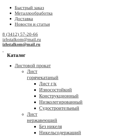
Быстрый заказ
Металлообработка
Доставка
Новости и статьи
8 (3412) 57-20-66
izhstalkom@mail.ru
izhstalkom@mail.ru
Каталог
Листовой прокат
Лист
горячекатаный
Лист г/к
Износостойкий
Конструкционный
Низколегированный
Судостроительный
Лист
нержавеющий
Без никеля
Никельсодержащий