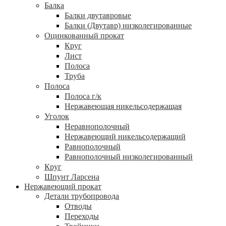
Балка
Балки двутавровые
Балки (Двутавр) низколегированные
Оцинкованный прокат
Круг
Лист
Полоса
Труба
Полоса
Полоса г/к
Нержавеющая никельсодержащая
Уголок
Неравнополочный
Нержавеющий никельсодержащий
Равнополочный
Равнополочный низколегированный
Круг
Шпунт Ларсена
Нержавеющий прокат
Детали трубопровода
Отводы
Переходы