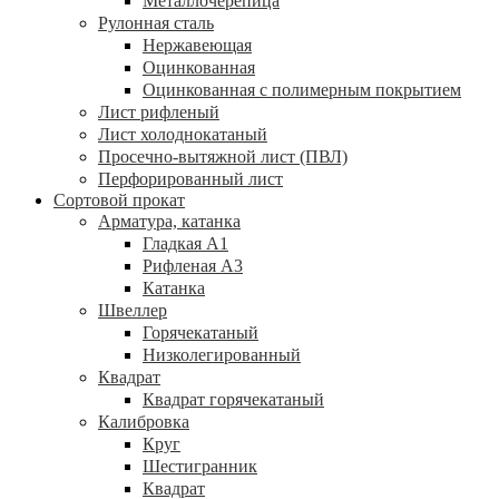
Металлочерепица
Рулонная сталь
Нержавеющая
Оцинкованная
Оцинкованная с полимерным покрытием
Лист рифленый
Лист холоднокатаный
Просечно-вытяжной лист (ПВЛ)
Перфорированный лист
Сортовой прокат
Арматура, катанка
Гладкая А1
Рифленая А3
Катанка
Швеллер
Горячекатаный
Низколегированный
Квадрат
Квадрат горячекатаный
Калибровка
Круг
Шестигранник
Квадрат