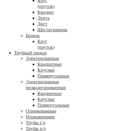
Круг
(пруток)
Квадрат
Лента
Лист
Шестигранник
Бронза
Круг
(пруток)
Трубный прокат
Электросварные
Квадратные
Круглые
Прямоугольные
Электросварные
низколегированные
Квадратные
Круглые
Прямоугольные
Оцинкованные
Нержавеющие
Трубы г/д
Трубы х/д