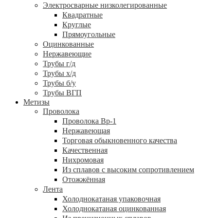
Электросварные низколегированные
Квадратные
Круглые
Прямоугольные
Оцинкованные
Нержавеющие
Трубы г/д
Трубы х/д
Трубы б/у
Трубы ВГП
Метизы
Проволока
Проволока Вр-1
Нержавеющая
Торговая обыкновенного качества
Качественная
Нихромовая
Из сплавов с высоким сопротивлением
Отожжённая
Лента
Холоднокатаная упаковочная
Холоднокатаная оцинкованная