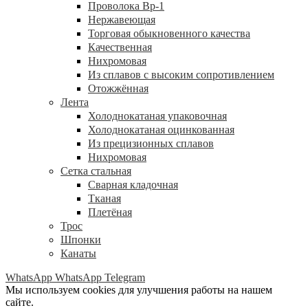
Проволока Вр-1
Нержавеющая
Торговая обыкновенного качества
Качественная
Нихромовая
Из сплавов с высоким сопротивлением
Отожжённая
Лента
Холоднокатаная упаковочная
Холоднокатаная оцинкованная
Из прецизионных сплавов
Нихромовая
Сетка стальная
Сварная кладочная
Тканая
Плетёная
Трос
Шпонки
Канаты
WhatsApp
WhatsApp
Telegram
Мы используем cookies для улучшения работы на нашем
сайте.