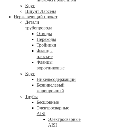
Круг
Шпунт Ларсена
Нержавеющий прокат
Детали
трубопровода
Отводы
Переходы
Тройники
Фланцы
плоские
Фланцы
воротниковые
Круг
Никельсодержащий
Безникелевый
жаропрочный
Трубы
Бесшовные
Электросварные
AISI
Электросварные
AISI