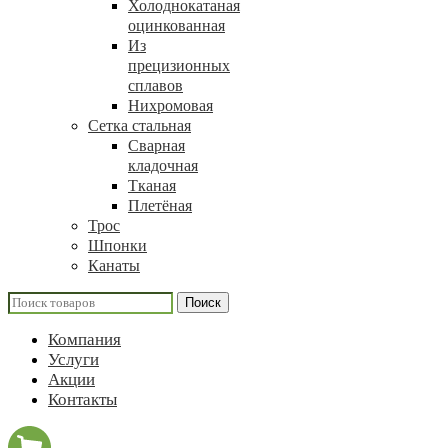
Холоднокатаная
оцинкованная
Из
прецизионных
сплавов
Нихромовая
Сетка стальная
Сварная
кладочная
Тканая
Плетёная
Трос
Шпонки
Канаты
Поиск
Компания
Услуги
Акции
Контакты