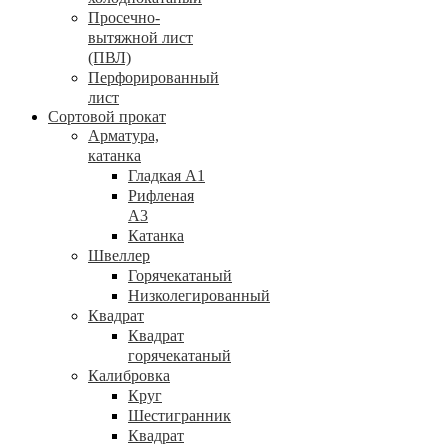
Просечно-
вытяжной лист
(ПВЛ)
Перфорированный
лист
Сортовой прокат
Арматура,
катанка
Гладкая А1
Рифленая
А3
Катанка
Швеллер
Горячекатаный
Низколегированный
Квадрат
Квадрат
горячекатаный
Калибровка
Круг
Шестигранник
Квадрат