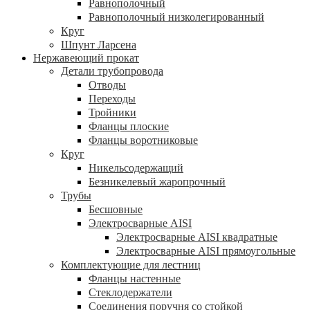
Равнополочный
Равнополочный низколегированный
Круг
Шпунт Ларсена
Нержавеющий прокат
Детали трубопровода
Отводы
Переходы
Тройники
Фланцы плоские
Фланцы воротниковые
Круг
Никельсодержащий
Безникелевый жаропрочный
Трубы
Бесшовные
Электросварные AISI
Электросварные AISI квадратные
Электросварные AISI прямоугольные
Комплектующие для лестниц
Фланцы настенные
Стеклодержатели
Соединения поручня со стойкой