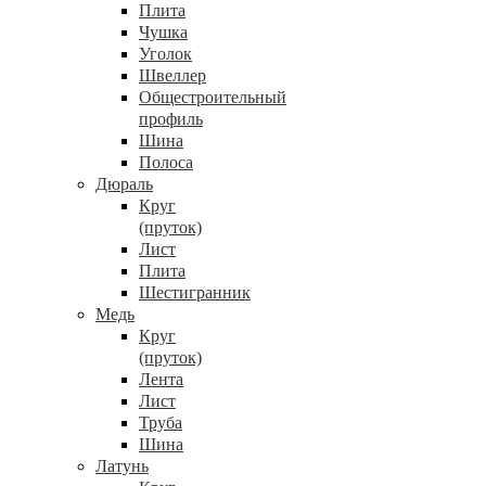
Плита
Чушка
Уголок
Швеллер
Общестроительный
профиль
Шина
Полоса
Дюраль
Круг
(пруток)
Лист
Плита
Шестигранник
Медь
Круг
(пруток)
Лента
Лист
Труба
Шина
Латунь