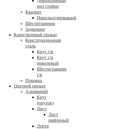
Декоративный
низ стойки
Квадрат
Никельсодержащий
Шестигранник
Задвижки
Качественный прокат
Конструкционная
сталь
Круг г/к
Круг г/к
никелевый
Шестигранник
г/к
Поковка
Цветной прокат
Алюминий
Круг
(пруток)
Лист
Лист
рифленый
Лента