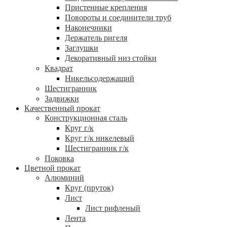
Пристенные крепления
Повороты и соединители труб
Наконечники
Держатель ригеля
Заглушки
Декоративный низ стойки
Квадрат
Никельсодержащий
Шестигранник
Задвижки
Качественный прокат
Конструкционная сталь
Круг г/к
Круг г/к никелевый
Шестигранник г/к
Поковка
Цветной прокат
Алюминий
Круг (пруток)
Лист
Лист рифленый
Лента