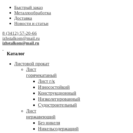
Быстрый заказ
Металлообработка
Доставка
Новости и статьи
8 (3412) 57-20-66
izhstalkom@mail.ru
izhstalkom@mail.ru
Каталог
Листовой прокат
Лист
горячекатаный
Лист г/к
Износостойкий
Конструкционный
Низколегированный
Судостроительный
Лист
нержавеющий
Без никеля
Никельсодержащий