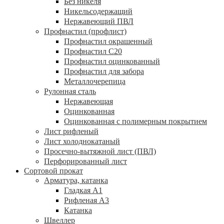
Без никеля
Никельсодержащий
Нержавеющий ПВЛ
Профнастил (профлист)
Профнастил окрашенный
Профнастил С20
Профнастил оцинкованный
Профнастил для забора
Металлочерепица
Рулонная сталь
Нержавеющая
Оцинкованная
Оцинкованная с полимерным покрытием
Лист рифленый
Лист холоднокатаный
Просечно-вытяжной лист (ПВЛ)
Перфорированный лист
Сортовой прокат
Арматура, катанка
Гладкая А1
Рифленая А3
Катанка
Швеллер