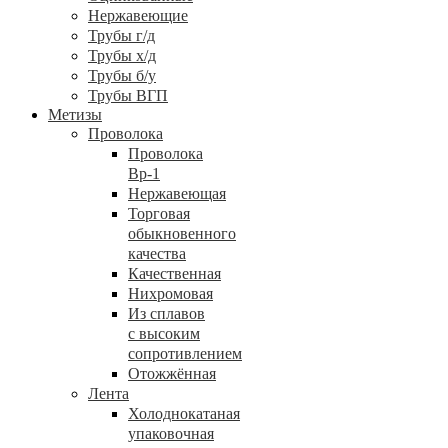
Нержавеющие
Трубы г/д
Трубы х/д
Трубы б/у
Трубы ВГП
Метизы
Проволока
Проволока
Вр-1
Нержавеющая
Торговая
обыкновенного
качества
Качественная
Нихромовая
Из сплавов
с высоким
сопротивлением
Отожжённая
Лента
Холоднокатаная
упаковочная