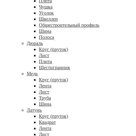
Плита
Чушка
Уголок
Швеллер
Общестроительный профиль
Шина
Полоса
Дюраль
Круг (пруток)
Лист
Плита
Шестигранник
Медь
Круг (пруток)
Лента
Лист
Труба
Шина
Латунь
Круг (пруток)
Квадрат
Лента
Лист