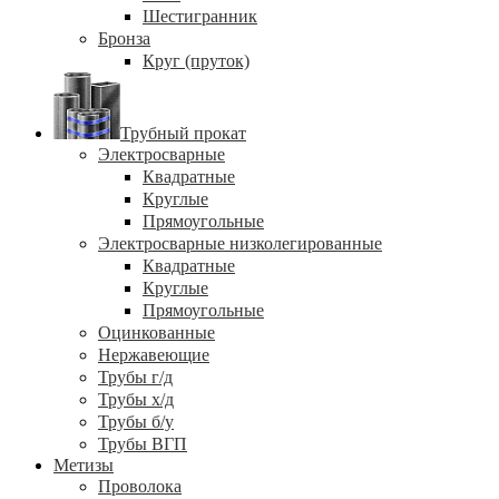
Шестигранник
Бронза
Круг (пруток)
Трубный прокат
Электросварные
Квадратные
Круглые
Прямоугольные
Электросварные низколегированные
Квадратные
Круглые
Прямоугольные
Оцинкованные
Нержавеющие
Трубы г/д
Трубы х/д
Трубы б/у
Трубы ВГП
Метизы
Проволока