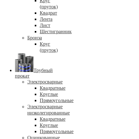
Круг
(пруток)
Квадрат
Лента
Лист
Шестигранник
Бронза
Круг
(пруток)
Трубный
прокат
Электросварные
Квадратные
Круглые
Прямоугольные
Электросварные
низколегированные
Квадратные
Круглые
Прямоугольные
Оцинкованные