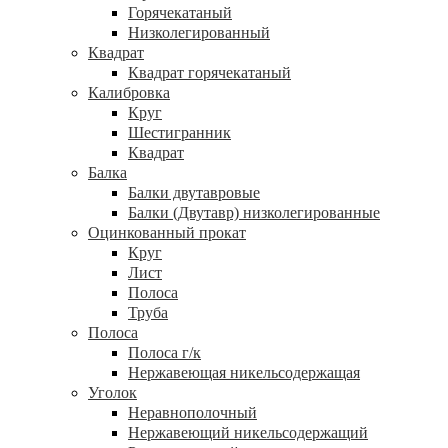
Горячекатаный
Низколегированный
Квадрат
Квадрат горячекатаный
Калибровка
Круг
Шестигранник
Квадрат
Балка
Балки двутавровые
Балки (Двутавр) низколегированные
Оцинкованный прокат
Круг
Лист
Полоса
Труба
Полоса
Полоса г/к
Нержавеющая никельсодержащая
Уголок
Неравнополочный
Нержавеющий никельсодержащий