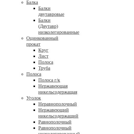
Балка
Балки
двутавровые
Балки
(Двутавр)
низколегированные
Оцинкованный
прокат
Круг
Лист
Полоса
Труба
Полоса
Полоса г/к
Нержавеющая
никельсодержащая
Уголок
Неравнополочный
Нержавеющий
никельсодержащий
Равнополочный
Равнополочный
низколегированный