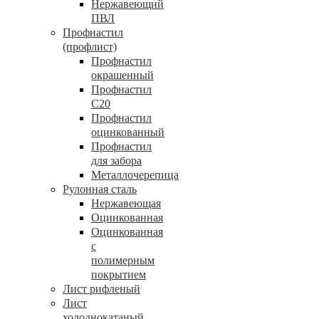
Нержавеющий
ПВЛ
Профнастил
(профлист)
Профнастил
окрашенный
Профнастил
С20
Профнастил
оцинкованный
Профнастил
для забора
Металлочерепица
Рулонная сталь
Нержавеющая
Оцинкованная
Оцинкованная
с
полимерным
покрытием
Лист рифленый
Лист
холоднокатаный