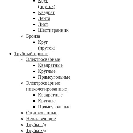
Круг
(пруток)
Квадрат
Лента
Лист
Шестигранник
Бронза
Круг
(пруток)
Трубный прокат
Электросварные
Квадратные
Круглые
Прямоугольные
Электросварные
низколегированные
Квадратные
Круглые
Прямоугольные
Оцинкованные
Нержавеющие
Трубы г/д
Трубы х/д