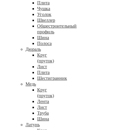
Плита
Чушка
Уголок
Швеллер
Общестроительный
профиль
Шина
Полоса
Дюраль
Круг
(пруток)
Лист
Плита
Шестигранник
Медь
Круг
(пруток)
Лента
Лист
Труба
Шина
Латунь