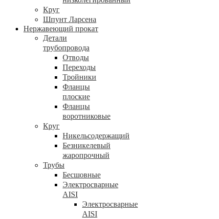
Круг
Шпунт Ларсена
Нержавеющий прокат
Детали
трубопровода
Отводы
Переходы
Тройники
Фланцы
плоские
Фланцы
воротниковые
Круг
Никельсодержащий
Безникелевый
жаропрочный
Трубы
Бесшовные
Электросварные
AISI
Электросварные
AISI