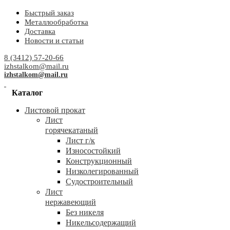
Быстрый заказ
Металлообработка
Доставка
Новости и статьи
8 (3412) 57-20-66
izhstalkom@mail.ru
izhstalkom@mail.ru
Каталог
Листовой прокат
Лист
горячекатаный
Лист г/к
Износостойкий
Конструкционный
Низколегированный
Судостроительный
Лист
нержавеющий
Без никеля
Никельсодержащий