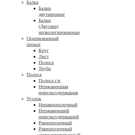
Балка
Балки
двутавровые
Балки
(Двутавр)
низколегированные
Оцинкованный
прокат
Круг
Лист
Полоса
Труба
Полоса
Полоса г/к
Нержавеющая
никельсодержащая
Уголок
Неравнополочный
Нержавеющий
никельсодержащий
Равнополочный
Равнополочный
низколегированный