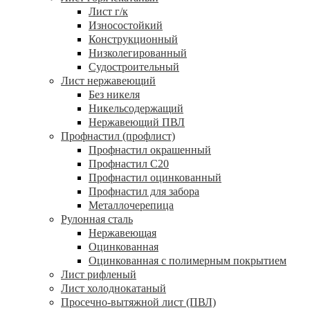
Лист г/к
Износостойкий
Конструкционный
Низколегированный
Судостроительный
Лист нержавеющий
Без никеля
Никельсодержащий
Нержавеющий ПВЛ
Профнастил (профлист)
Профнастил окрашенный
Профнастил С20
Профнастил оцинкованный
Профнастил для забора
Металлочерепица
Рулонная сталь
Нержавеющая
Оцинкованная
Оцинкованная с полимерным покрытием
Лист рифленый
Лист холоднокатаный
Просечно-вытяжной лист (ПВЛ)