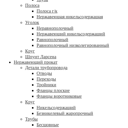
Полоса
Полоса г/к
Нержавеющая никельсодержащая
Уголок
Неравнополочный
Нержавеющий никельсодержащий
Равнополочный
Равнополочный низколегированный
Круг
Шпунт Ларсена
Нержавеющий прокат
Детали трубопровода
Отводы
Переходы
Тройники
Фланцы плоские
Фланцы воротниковые
Круг
Никельсодержащий
Безникелевый жаропрочный
Трубы
Бесшовные