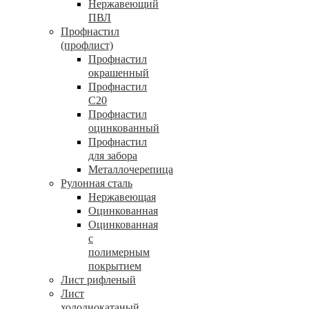
Нержавеющий
ПВЛ
Профнастил
(профлист)
Профнастил
окрашенный
Профнастил
С20
Профнастил
оцинкованный
Профнастил
для забора
Металлочерепица
Рулонная сталь
Нержавеющая
Оцинкованная
Оцинкованная
с
полимерным
покрытием
Лист рифленый
Лист
холоднокатаный