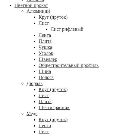
Цветной прокат
Алюминий
Круг (пруток)
Лист
Лист рифленый
Лента
Плита
Чушка
Уголок
Швеллер
Общестроительный профиль
Шина
Полоса
Дюраль
Круг (пруток)
Лист
Плита
Шестигранник
Медь
Круг (пруток)
Лента
Лист