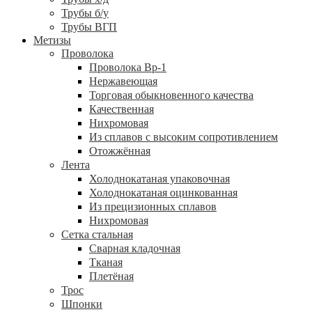
Трубы б/у
Трубы ВГП
Метизы
Проволока
Проволока Вр-1
Нержавеющая
Торговая обыкновенного качества
Качественная
Нихромовая
Из сплавов с высоким сопротивлением
Отожжённая
Лента
Холоднокатаная упаковочная
Холоднокатаная оцинкованная
Из прецизионных сплавов
Нихромовая
Сетка стальная
Сварная кладочная
Тканая
Плетёная
Трос
Шпонки