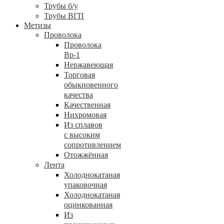
Трубы б/у
Трубы ВГП
Метизы
Проволока
Проволока
Вр-1
Нержавеющая
Торговая
обыкновенного
качества
Качественная
Нихромовая
Из сплавов
с высоким
сопротивлением
Отожжённая
Лента
Холоднокатаная
упаковочная
Холоднокатаная
оцинкованная
Из