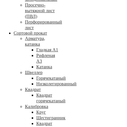
Просечно-
вытяжной лист
(ПВЛ)
Перфорированный
лист
Сортовой прокат
Арматура,
катанка
Гладкая А1
Рифленая
А3
Катанка
Швеллер
Горячекатаный
Низколегированный
Квадрат
Квадрат
горячекатаный
Калибровка
Круг
Шестигранник
Квадрат