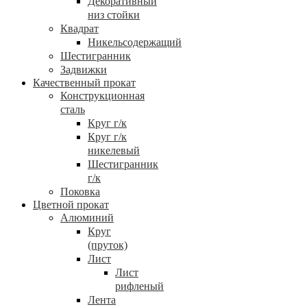
Декоративный
низ стойки
Квадрат
Никельсодержащий
Шестигранник
Задвижки
Качественный прокат
Конструкционная
сталь
Круг г/к
Круг г/к
никелевый
Шестигранник
г/к
Поковка
Цветной прокат
Алюминий
Круг
(пруток)
Лист
Лист
рифленый
Лента