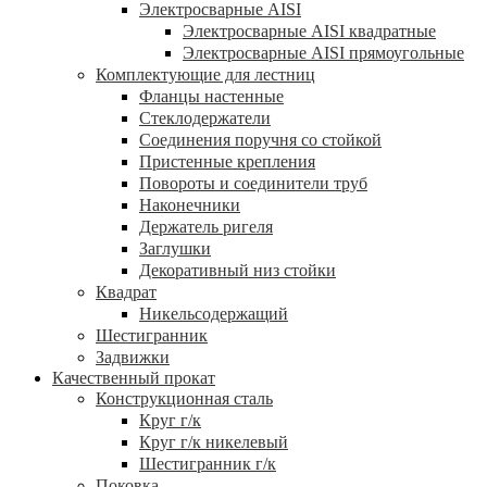
Электросварные AISI
Электросварные AISI квадратные
Электросварные AISI прямоугольные
Комплектующие для лестниц
Фланцы настенные
Стеклодержатели
Соединения поручня со стойкой
Пристенные крепления
Повороты и соединители труб
Наконечники
Держатель ригеля
Заглушки
Декоративный низ стойки
Квадрат
Никельсодержащий
Шестигранник
Задвижки
Качественный прокат
Конструкционная сталь
Круг г/к
Круг г/к никелевый
Шестигранник г/к
Поковка