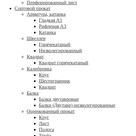
Перфорированный лист
Сортовой прокат
Арматура, катанка
Гладкая А1
Рифленая А3
Катанка
Швеллер
Горячекатаный
Низколегированный
Квадрат
Квадрат горячекатаный
Калибровка
Круг
Шестигранник
Квадрат
Балка
Балки двутавровые
Балки (Двутавр) низколегированные
Оцинкованный прокат
Круг
Лист
Полоса
Труба