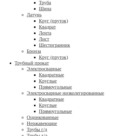
Труба
Шина
Латунь
Круг (пруток)
Квадрат
Лента
Лист
Шестигранник
Бронза
Круг (пруток)
Трубный прокат
Электросварные
Квадратные
Круглые
Прямоугольные
Электросварные низколегированные
Квадратные
Круглые
Прямоугольные
Оцинкованные
Нержавеющие
Трубы г/д
Трубы х/д