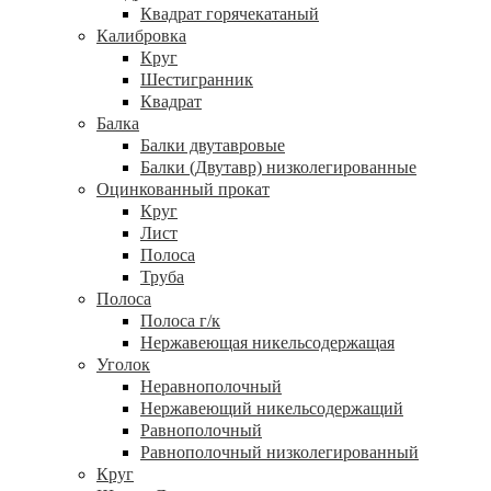
Квадрат горячекатаный
Калибровка
Круг
Шестигранник
Квадрат
Балка
Балки двутавровые
Балки (Двутавр) низколегированные
Оцинкованный прокат
Круг
Лист
Полоса
Труба
Полоса
Полоса г/к
Нержавеющая никельсодержащая
Уголок
Неравнополочный
Нержавеющий никельсодержащий
Равнополочный
Равнополочный низколегированный
Круг