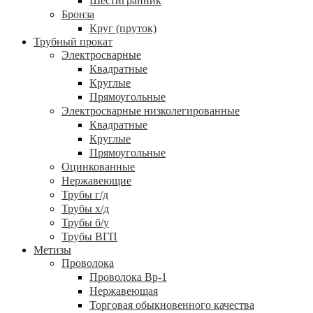
Шестигранник
Бронза
Круг (пруток)
Трубный прокат
Электросварные
Квадратные
Круглые
Прямоугольные
Электросварные низколегированные
Квадратные
Круглые
Прямоугольные
Оцинкованные
Нержавеющие
Трубы г/д
Трубы х/д
Трубы б/у
Трубы ВГП
Метизы
Проволока
Проволока Вр-1
Нержавеющая
Торговая обыкновенного качества