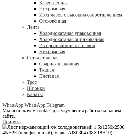
Качественная
Нихромовая
Из сплавов с высоким сопротивлением
Отожжённая
Лента
Холоднокатаная упаковочная
Холоднокатаная оцинкованная
Из прецизионных сплавов
Нихромовая
Сетка стальная
Сварная кладочная
Тканая
Плетёная
Трос
Шпонки
Канаты
WhatsApp
WhatsApp
Telegram
Мы используем cookies для улучшения работы на нашем
сайте.
Принять