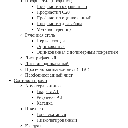
Профнастил (профлист)
Профнастил окрашенный
Профнастил С20
Профнастил оцинкованный
Профнастил для забора
Металлочерепица
Рулонная сталь
Нержавеющая
Оцинкованная
Оцинкованная с полимерным покрытием
Лист рифленый
Лист холоднокатаный
Просечно-вытяжной лист (ПВЛ)
Перфорированный лист
Сортовой прокат
Арматура, катанка
Гладкая А1
Рифленая А3
Катанка
Швеллер
Горячекатаный
Низколегированный
Квадрат