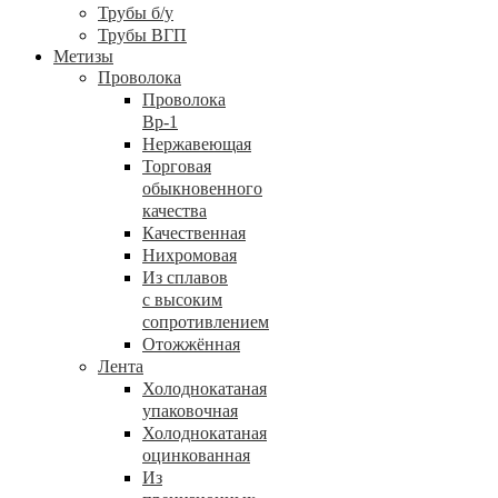
Трубы б/у
Трубы ВГП
Метизы
Проволока
Проволока
Вр-1
Нержавеющая
Торговая
обыкновенного
качества
Качественная
Нихромовая
Из сплавов
с высоким
сопротивлением
Отожжённая
Лента
Холоднокатаная
упаковочная
Холоднокатаная
оцинкованная
Из