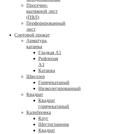
Просечно-
вытяжной лист
(ПВЛ)
Перфорированный
лист
Сортовой прокат
Арматура,
катанка
Гладкая А1
Рифленая
А3
Катанка
Швеллер
Горячекатаный
Низколегированный
Квадрат
Квадрат
горячекатаный
Калибровка
Круг
Шестигранник
Квадрат