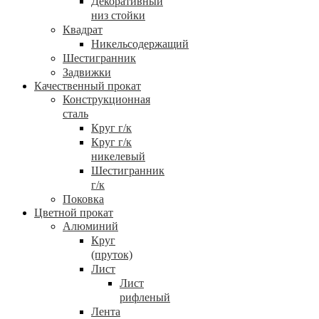
Декоративный
низ стойки
Квадрат
Никельсодержащий
Шестигранник
Задвижки
Качественный прокат
Конструкционная
сталь
Круг г/к
Круг г/к
никелевый
Шестигранник
г/к
Поковка
Цветной прокат
Алюминий
Круг
(пруток)
Лист
Лист
рифленый
Лента