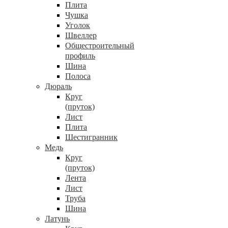
Плита
Чушка
Уголок
Швеллер
Общестроительный
профиль
Шина
Полоса
Дюраль
Круг
(пруток)
Лист
Плита
Шестигранник
Медь
Круг
(пруток)
Лента
Лист
Труба
Шина
Латунь