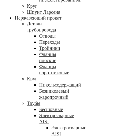
Круг
Шпунт Ларсена
Нержавеющий прокат
Детали
трубопровода
Отводы
Переходы
Тройники
Фланцы
плоские
Фланцы
воротниковые
Круг
Никельсодержащий
Безникелевый
жаропрочный
Трубы
Бесшовные
Электросварные
AISI
Электросварные
AISI