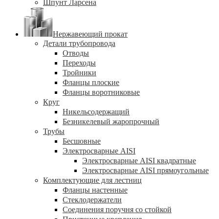
Шпунт Ларсена
Нержавеющий прокат
Детали трубопровода
Отводы
Переходы
Тройники
Фланцы плоские
Фланцы воротниковые
Круг
Никельсодержащий
Безникелевый жаропрочный
Трубы
Бесшовные
Электросварные AISI
Электросварные AISI квадратные
Электросварные AISI прямоугольные
Комплектующие для лестниц
Фланцы настенные
Стеклодержатели
Соединения поручня со стойкой