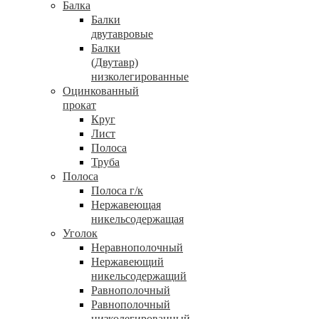
Балка
Балки
двутавровые
Балки
(Двутавр)
низколегированные
Оцинкованный
прокат
Круг
Лист
Полоса
Труба
Полоса
Полоса г/к
Нержавеющая
никельсодержащая
Уголок
Неравнополочный
Нержавеющий
никельсодержащий
Равнополочный
Равнополочный
низколегированный