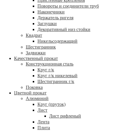
Пристенные крепления
Повороты и соединители труб
Наконечники
Держатель ригеля
Заглушки
Декоративный низ стойки
Квадрат
Никельсодержащий
Шестигранник
Задвижки
Качественный прокат
Конструкционная сталь
Круг г/к
Круг г/к никелевый
Шестигранник г/к
Поковка
Цветной прокат
Алюминий
Круг (пруток)
Лист
Лист рифленый
Лента
Плита