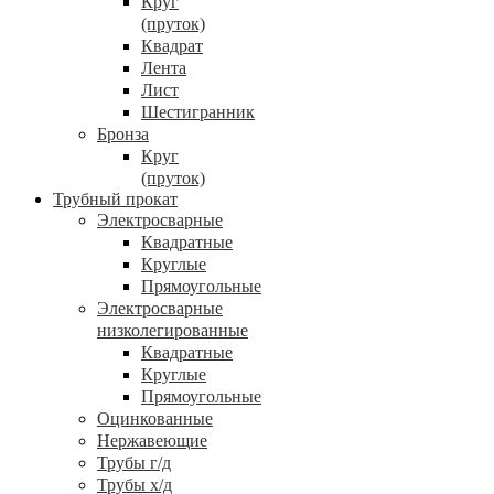
Круг
(пруток)
Квадрат
Лента
Лист
Шестигранник
Бронза
Круг
(пруток)
Трубный прокат
Электросварные
Квадратные
Круглые
Прямоугольные
Электросварные
низколегированные
Квадратные
Круглые
Прямоугольные
Оцинкованные
Нержавеющие
Трубы г/д
Трубы х/д