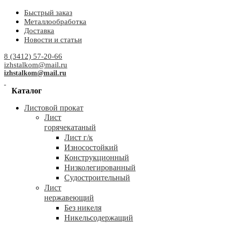
Быстрый заказ
Металлообработка
Доставка
Новости и статьи
8 (3412) 57-20-66
izhstalkom@mail.ru
izhstalkom@mail.ru
Каталог
Листовой прокат
Лист
горячекатаный
Лист г/к
Износостойкий
Конструкционный
Низколегированный
Судостроительный
Лист
нержавеющий
Без никеля
Никельсодержащий