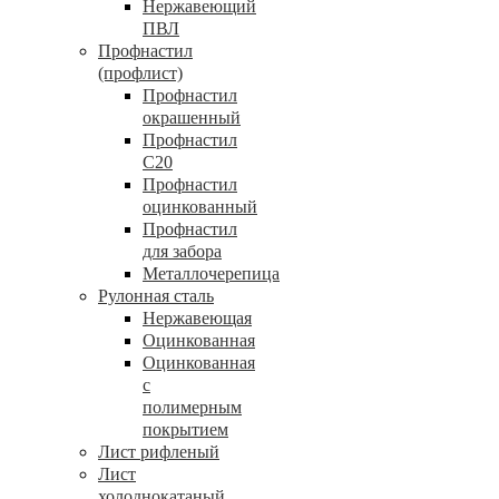
Нержавеющий
ПВЛ
Профнастил
(профлист)
Профнастил
окрашенный
Профнастил
С20
Профнастил
оцинкованный
Профнастил
для забора
Металлочерепица
Рулонная сталь
Нержавеющая
Оцинкованная
Оцинкованная
с
полимерным
покрытием
Лист рифленый
Лист
холоднокатаный