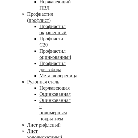
Нержавеющий
ПВЛ
Профнастил
(профлист)
Профнастил
окрашенный
Профнастил
С20
Профнастил
оцинкованный
Профнастил
для забора
Металлочерепица
Рулонная сталь
Нержавеющая
Оцинкованная
Оцинкованная
с
полимерным
покрытием
Лист рифленый
Лист
холоднокатаный