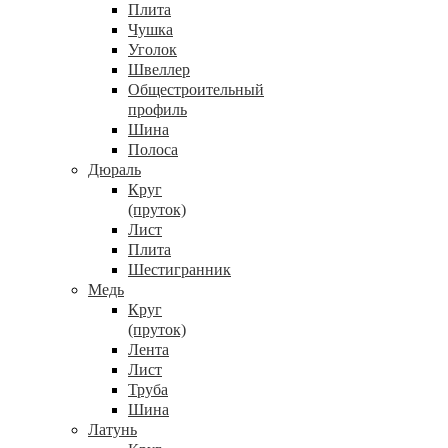
Плита
Чушка
Уголок
Швеллер
Общестроительный
профиль
Шина
Полоса
Дюраль
Круг
(пруток)
Лист
Плита
Шестигранник
Медь
Круг
(пруток)
Лента
Лист
Труба
Шина
Латунь