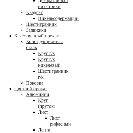
Декоративный
низ стойки
Квадрат
Никельсодержащий
Шестигранник
Задвижки
Качественный прокат
Конструкционная
сталь
Круг г/к
Круг г/к
никелевый
Шестигранник
г/к
Поковка
Цветной прокат
Алюминий
Круг
(пруток)
Лист
Лист
рифленый
Лента