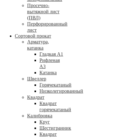
Просечно-
вытяжной лист
(ПВЛ)
Перфорированный
лист
Сортовой прокат
Арматура,
катанка
Гладкая А1
Рифленая
А3
Катанка
Швеллер
Горячекатаный
Низколегированный
Квадрат
Квадрат
горячекатаный
Калибровка
Круг
Шестигранник
Квадрат