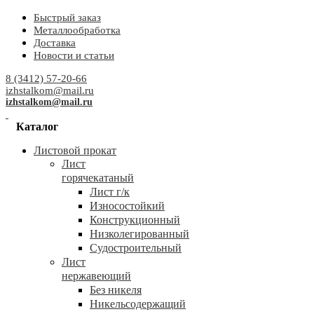
Быстрый заказ
Металлообработка
Доставка
Новости и статьи
8 (3412) 57-20-66
izhstalkom@mail.ru
izhstalkom@mail.ru
Каталог
Листовой прокат
Лист
горячекатаный
Лист г/к
Износостойкий
Конструкционный
Низколегированный
Судостроительный
Лист
нержавеющий
Без никеля
Никельсодержащий