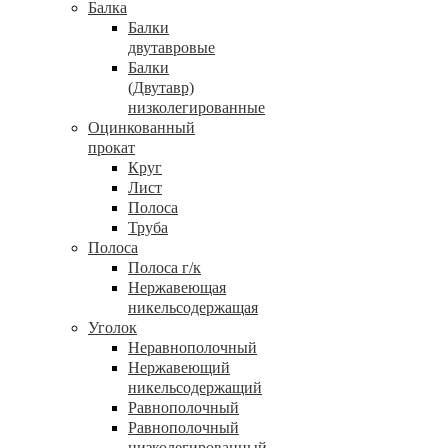
Балка
Балки
двутавровые
Балки
(Двутавр)
низколегированные
Оцинкованный
прокат
Круг
Лист
Полоса
Труба
Полоса
Полоса г/к
Нержавеющая
никельсодержащая
Уголок
Неравнополочный
Нержавеющий
никельсодержащий
Равнополочный
Равнополочный
низколегированный