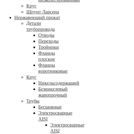
Круг
Шпунт Ларсена
Нержавеющий прокат
Детали
трубопровода
Отводы
Переходы
Тройники
Фланцы
плоские
Фланцы
воротниковые
Круг
Никельсодержащий
Безникелевый
жаропрочный
Трубы
Бесшовные
Электросварные
AISI
Электросварные
AISI