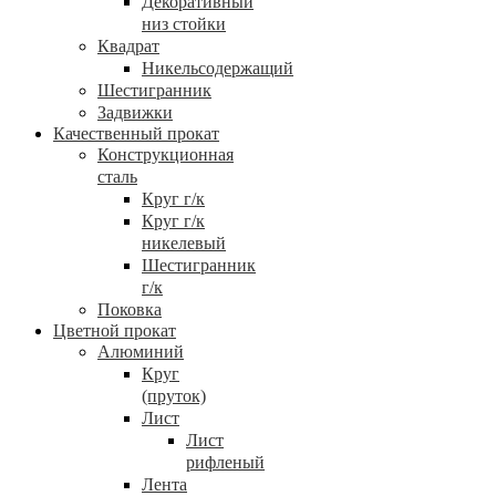
Декоративный
низ стойки
Квадрат
Никельсодержащий
Шестигранник
Задвижки
Качественный прокат
Конструкционная
сталь
Круг г/к
Круг г/к
никелевый
Шестигранник
г/к
Поковка
Цветной прокат
Алюминий
Круг
(пруток)
Лист
Лист
рифленый
Лента