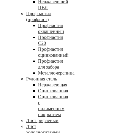
Нержавеющий
ПВЛ
Профнастил
(профлист)
Профнастил
окрашенный
Профнастил
С20
Профнастил
оцинкованный
Профнастил
для забора
Металлочерепица
Рулонная сталь
Нержавеющая
Оцинкованная
Оцинкованная
с
полимерным
покрытием
Лист рифленый
Лист
холоднокатаный