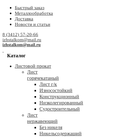
Быстрый заказ
Металлообработка
Доставка
Новости и статьи
8 (3412) 57-20-66
izhstalkom@mail.ru
izhstalkom@mail.ru
Каталог
Листовой прокат
Лист
горячекатаный
Лист г/к
Износостойкий
Конструкционный
Низколегированный
Судостроительный
Лист
нержавеющий
Без никеля
Никельсодержащий