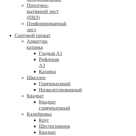
Просечно-
вытяжной лист
(ПВЛ)
Перфорированный
лист
Сортовой прокат
Арматура,
катанка
Гладкая А1
Рифленая
А3
Катанка
Швеллер
Горячекатаный
Низколегированный
Квадрат
Квадрат
горячекатаный
Калибровка
Круг
Шестигранник
Квадрат