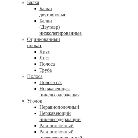
Балка
Балки
двутавровые
Балки
(Двутавр)
низколегированные
Оцинкованный
прокат
Круг
Лист
Полоса
Труба
Полоса
Полоса г/к
Нержавеющая
никельсодержащая
Уголок
Неравнополочный
Нержавеющий
никельсодержащий
Равнополочный
Равнополочный
низколегированный