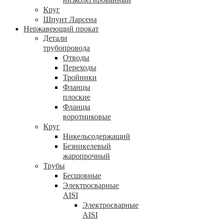
Круг
Шпунт Ларсена
Нержавеющий прокат
Детали
трубопровода
Отводы
Переходы
Тройники
Фланцы
плоские
Фланцы
воротниковые
Круг
Никельсодержащий
Безникелевый
жаропрочный
Трубы
Бесшовные
Электросварные
AISI
Электросварные
AISI