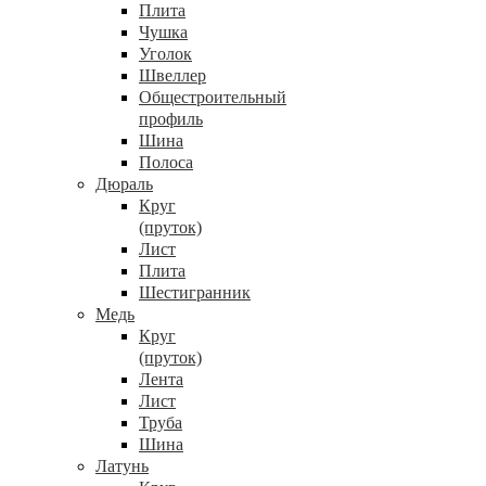
Плита
Чушка
Уголок
Швеллер
Общестроительный
профиль
Шина
Полоса
Дюраль
Круг
(пруток)
Лист
Плита
Шестигранник
Медь
Круг
(пруток)
Лента
Лист
Труба
Шина
Латунь