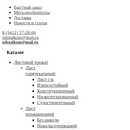
Быстрый заказ
Металлообработка
Доставка
Новости и статьи
8 (3412) 57-20-66
izhstalkom@mail.ru
izhstalkom@mail.ru
Каталог
Листовой прокат
Лист
горячекатаный
Лист г/к
Износостойкий
Конструкционный
Низколегированный
Судостроительный
Лист
нержавеющий
Без никеля
Никельсодержащий