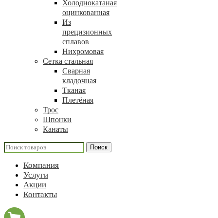
Холоднокатаная
оцинкованная
Из
прецизионных
сплавов
Нихромовая
Сетка стальная
Сварная
кладочная
Тканая
Плетёная
Трос
Шпонки
Канаты
Поиск
Компания
Услуги
Акции
Контакты