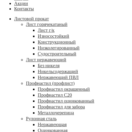
Акции
Контакты
Листовой прокат
Лист горячекатаный
Лист г/к
Износостойкий
Конструкционный
Низколегированный
Судостроительный
Лист нержавеющий
Без никеля
Никельсодержащий
Нержавеющий ПВЛ
Профнастил (профлист)
Профнастил окрашенный
Профнастил С20
Профнастил оцинкованный
Профнастил для забора
Металлочерепица
Рулонная сталь
Нержавеющая
Оцинкованная