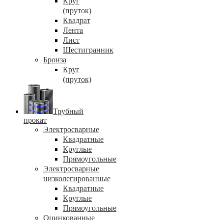
Круг
(пруток)
Квадрат
Лента
Лист
Шестигранник
Бронза
Круг
(пруток)
Трубный
прокат
Электросварные
Квадратные
Круглые
Прямоугольные
Электросварные
низколегированные
Квадратные
Круглые
Прямоугольные
Оцинкованные