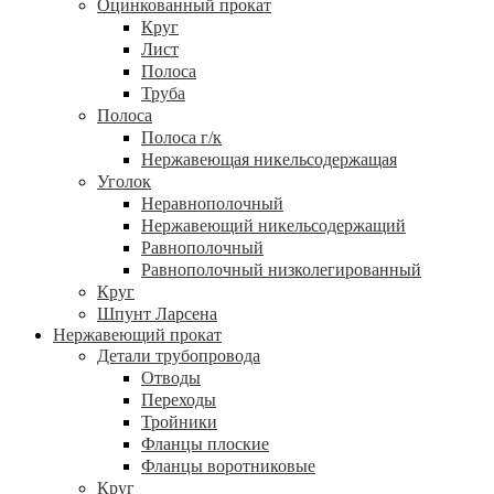
Оцинкованный прокат
Круг
Лист
Полоса
Труба
Полоса
Полоса г/к
Нержавеющая никельсодержащая
Уголок
Неравнополочный
Нержавеющий никельсодержащий
Равнополочный
Равнополочный низколегированный
Круг
Шпунт Ларсена
Нержавеющий прокат
Детали трубопровода
Отводы
Переходы
Тройники
Фланцы плоские
Фланцы воротниковые
Круг