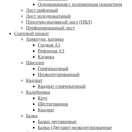
Оцинкованная с полимерным покрытием
Лист рифленый
Лист холоднокатаный
Просечно-вытяжной лист (ПВЛ)
Перфорированный лист
Сортовой прокат
Арматура, катанка
Гладкая А1
Рифленая А3
Катанка
Швеллер
Горячекатаный
Низколегированный
Квадрат
Квадрат горячекатаный
Калибровка
Круг
Шестигранник
Квадрат
Балка
Балки двутавровые
Балки (Двутавр) низколегированные