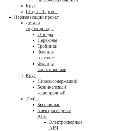
Круг
Шпунт Ларсена
Нержавеющий прокат
Детали
трубопровода
Отводы
Переходы
Тройники
Фланцы
плоские
Фланцы
воротниковые
Круг
Никельсодержащий
Безникелевый
жаропрочный
Трубы
Бесшовные
Электросварные
AISI
Электросварные
AISI