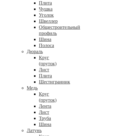
Плита
Чушка
Уголок
Швеллер
Общестроительный
профиль
Шина
Полоса
Дюраль
Круг
(пруток)
Лист
Плита
Шестигранник
Медь
Круг
(пруток)
Лента
Лист
Труба
Шина
Латунь