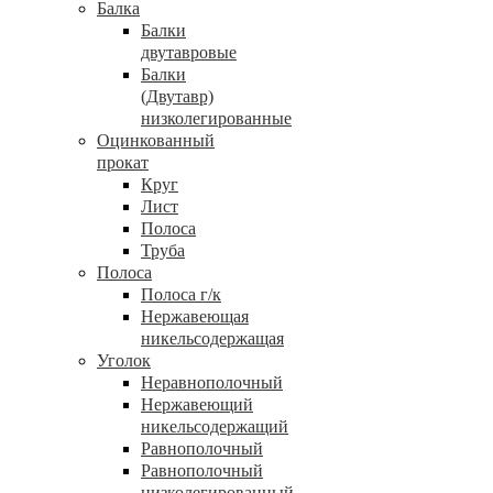
Балка
Балки
двутавровые
Балки
(Двутавр)
низколегированные
Оцинкованный
прокат
Круг
Лист
Полоса
Труба
Полоса
Полоса г/к
Нержавеющая
никельсодержащая
Уголок
Неравнополочный
Нержавеющий
никельсодержащий
Равнополочный
Равнополочный
низколегированный