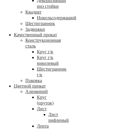
Декоративный
низ стойки
Квадрат
Никельсодержащий
Шестигранник
Задвижки
Качественный прокат
Конструкционная
сталь
Круг г/к
Круг г/к
никелевый
Шестигранник
г/к
Поковка
Цветной прокат
Алюминий
Круг
(пруток)
Лист
Лист
рифленый
Лента