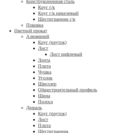
Конструкционная сталь
Круг г/к
Круг г/к никелевый
Шестигранник г/к
Поковка
Цветной прокат
Алюминий
Круг (пруток)
Лист
Лист рифленый
Лента
Плита
Чушка
Уголок
Швеллер
Общестроительный профиль
Шина
Полоса
Дюраль
Круг (пруток)
Лист
Плита
Шестигранник