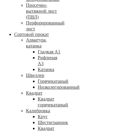
Просечно-
вытяжной лист
(ПВЛ)
Перфорированный
лист
Сортовой прокат
Арматура,
катанка
Гладкая А1
Рифленая
А3
Катанка
Швеллер
Горячекатаный
Низколегированный
Квадрат
Квадрат
горячекатаный
Калибровка
Круг
Шестигранник
Квадрат