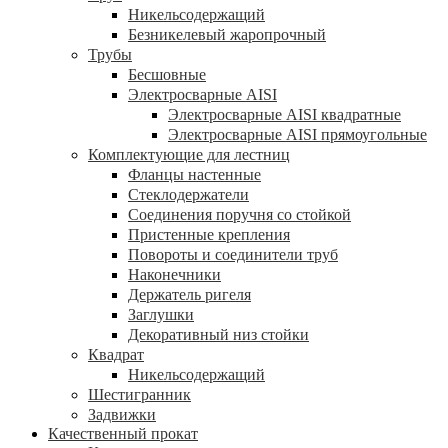
Никельсодержащий
Безникелевый жаропрочный
Трубы
Бесшовные
Электросварные AISI
Электросварные AISI квадратные
Электросварные AISI прямоугольные
Комплектующие для лестниц
Фланцы настенные
Стеклодержатели
Соединения поручня со стойкой
Пристенные крепления
Повороты и соединители труб
Наконечники
Держатель ригеля
Заглушки
Декоративный низ стойки
Квадрат
Никельсодержащий
Шестигранник
Задвижки
Качественный прокат