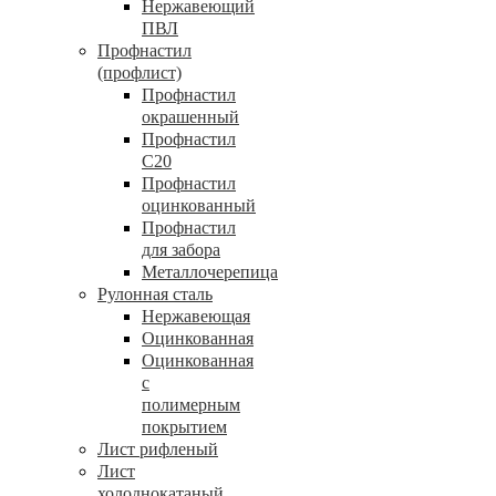
Нержавеющий
ПВЛ
Профнастил
(профлист)
Профнастил
окрашенный
Профнастил
С20
Профнастил
оцинкованный
Профнастил
для забора
Металлочерепица
Рулонная сталь
Нержавеющая
Оцинкованная
Оцинкованная
с
полимерным
покрытием
Лист рифленый
Лист
холоднокатаный