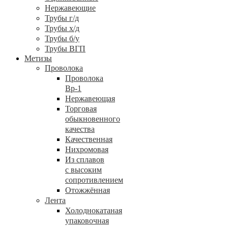
Нержавеющие
Трубы г/д
Трубы х/д
Трубы б/у
Трубы ВГП
Метизы
Проволока
Проволока
Вр-1
Нержавеющая
Торговая
обыкновенного
качества
Качественная
Нихромовая
Из сплавов
с высоким
сопротивлением
Отожжённая
Лента
Холоднокатаная
упаковочная