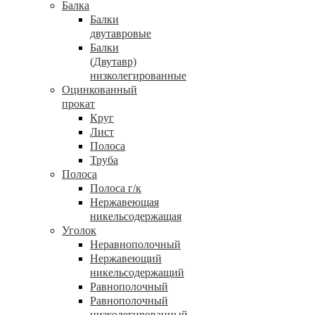
Балка
Балки
двутавровые
Балки
(Двутавр)
низколегированные
Оцинкованный
прокат
Круг
Лист
Полоса
Труба
Полоса
Полоса г/к
Нержавеющая
никельсодержащая
Уголок
Неравнополочный
Нержавеющий
никельсодержащий
Равнополочный
Равнополочный
низколегированный