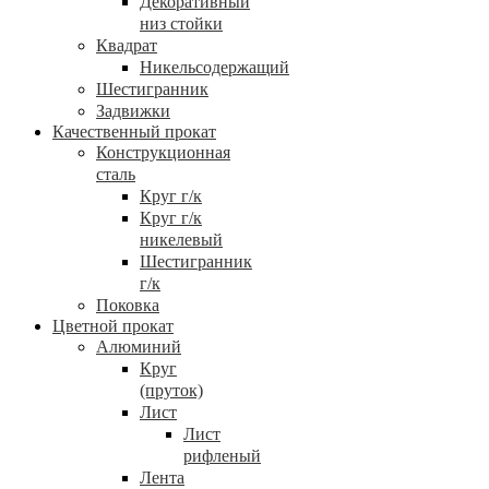
Декоративный
низ стойки
Квадрат
Никельсодержащий
Шестигранник
Задвижки
Качественный прокат
Конструкционная
сталь
Круг г/к
Круг г/к
никелевый
Шестигранник
г/к
Поковка
Цветной прокат
Алюминий
Круг
(пруток)
Лист
Лист
рифленый
Лента