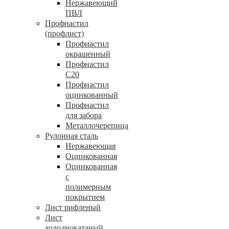
Нержавеющий
ПВЛ
Профнастил
(профлист)
Профнастил
окрашенный
Профнастил
С20
Профнастил
оцинкованный
Профнастил
для забора
Металлочерепица
Рулонная сталь
Нержавеющая
Оцинкованная
Оцинкованная
с
полимерным
покрытием
Лист рифленый
Лист
холоднокатаный