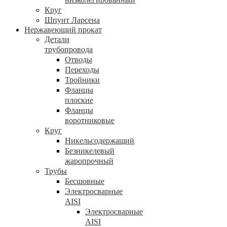
Круг
Шпунт Ларсена
Нержавеющий прокат
Детали
трубопровода
Отводы
Переходы
Тройники
Фланцы
плоские
Фланцы
воротниковые
Круг
Никельсодержащий
Безникелевый
жаропрочный
Трубы
Бесшовные
Электросварные
AISI
Электросварные
AISI