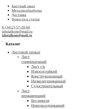
Быстрый заказ
Металлообработка
Доставка
Новости и статьи
8 (3412) 57-20-66
izhstalkom@mail.ru
izhstalkom@mail.ru
Каталог
Листовой прокат
Лист
горячекатаный
Лист г/к
Износостойкий
Конструкционный
Низколегированный
Судостроительный
Лист
нержавеющий
Без никеля
Никельсодержащий