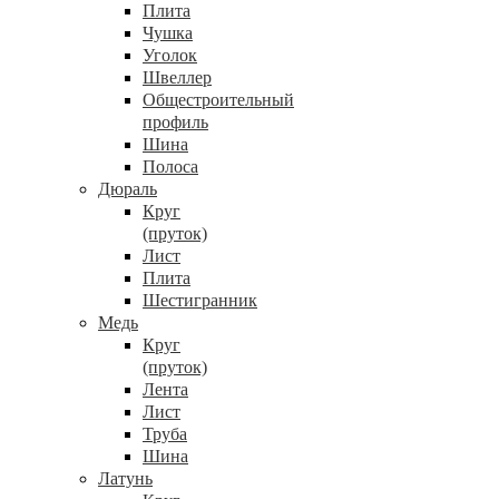
Плита
Чушка
Уголок
Швеллер
Общестроительный
профиль
Шина
Полоса
Дюраль
Круг
(пруток)
Лист
Плита
Шестигранник
Медь
Круг
(пруток)
Лента
Лист
Труба
Шина
Латунь