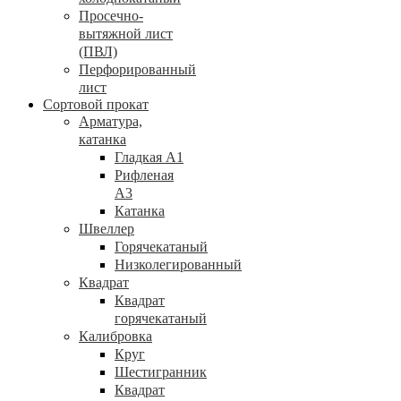
Просечно-
вытяжной лист
(ПВЛ)
Перфорированный
лист
Сортовой прокат
Арматура,
катанка
Гладкая А1
Рифленая
А3
Катанка
Швеллер
Горячекатаный
Низколегированный
Квадрат
Квадрат
горячекатаный
Калибровка
Круг
Шестигранник
Квадрат