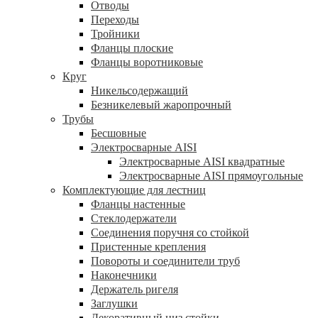
Отводы
Переходы
Тройники
Фланцы плоские
Фланцы воротниковые
Круг
Никельсодержащий
Безникелевый жаропрочный
Трубы
Бесшовные
Электросварные AISI
Электросварные AISI квадратные
Электросварные AISI прямоугольные
Комплектующие для лестниц
Фланцы настенные
Стеклодержатели
Соединения поручня со стойкой
Пристенные крепления
Повороты и соединители труб
Наконечники
Держатель ригеля
Заглушки
Декоративный низ стойки