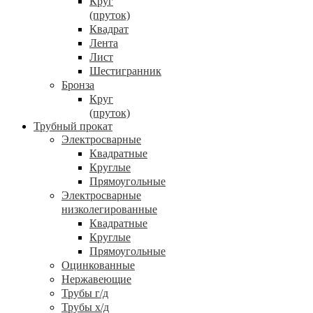
Круг
(пруток)
Квадрат
Лента
Лист
Шестигранник
Бронза
Круг
(пруток)
Трубный прокат
Электросварные
Квадратные
Круглые
Прямоугольные
Электросварные
низколегированные
Квадратные
Круглые
Прямоугольные
Оцинкованные
Нержавеющие
Трубы г/д
Трубы х/д