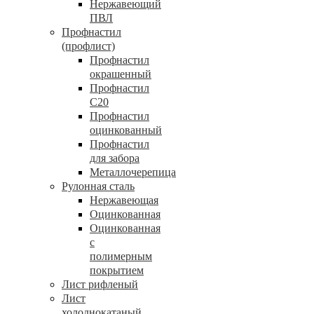
Нержавеющий
ПВЛ
Профнастил
(профлист)
Профнастил
окрашенный
Профнастил
С20
Профнастил
оцинкованный
Профнастил
для забора
Металлочерепица
Рулонная сталь
Нержавеющая
Оцинкованная
Оцинкованная
с
полимерным
покрытием
Лист рифленый
Лист
холоднокатаный