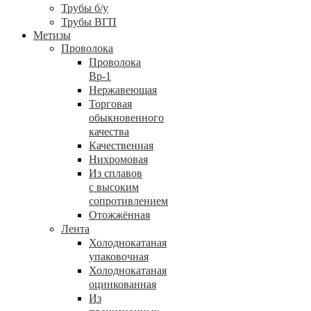
Трубы б/у
Трубы ВГП
Метизы
Проволока
Проволока
Вр-1
Нержавеющая
Торговая
обыкновенного
качества
Качественная
Нихромовая
Из сплавов
с высоким
сопротивлением
Отожжённая
Лента
Холоднокатаная
упаковочная
Холоднокатаная
оцинкованная
Из