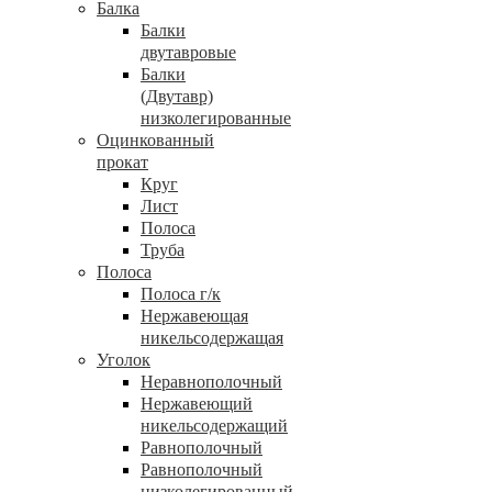
Балка
Балки
двутавровые
Балки
(Двутавр)
низколегированные
Оцинкованный
прокат
Круг
Лист
Полоса
Труба
Полоса
Полоса г/к
Нержавеющая
никельсодержащая
Уголок
Неравнополочный
Нержавеющий
никельсодержащий
Равнополочный
Равнополочный
низколегированный