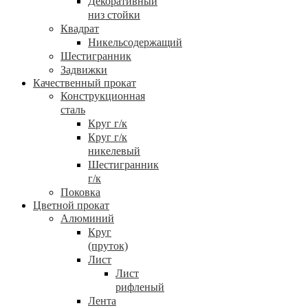
Декоративный
низ стойки
Квадрат
Никельсодержащий
Шестигранник
Задвижки
Качественный прокат
Конструкционная
сталь
Круг г/к
Круг г/к
никелевый
Шестигранник
г/к
Поковка
Цветной прокат
Алюминий
Круг
(пруток)
Лист
Лист
рифленый
Лента