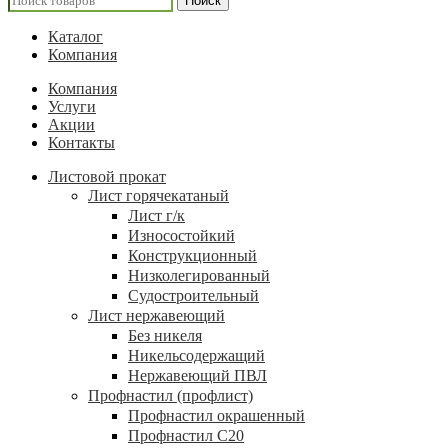
Поиск
Каталог
Компания
Компания
Услуги
Акции
Контакты
Листовой прокат
Лист горячекатаный
Лист г/к
Износостойкий
Конструкционный
Низколегированный
Судостроительный
Лист нержавеющий
Без никеля
Никельсодержащий
Нержавеющий ПВЛ
Профнастил (профлист)
Профнастил окрашенный
Профнастил С20