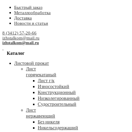
Быстрый заказ
Металлообработка
Доставка
Новости и статьи
8 (3412) 57-20-66
izhstalkom@mail.ru
izhstalkom@mail.ru
Каталог
Листовой прокат
Лист
горячекатаный
Лист г/к
Износостойкий
Конструкционный
Низколегированный
Судостроительный
Лист
нержавеющий
Без никеля
Никельсодержащий