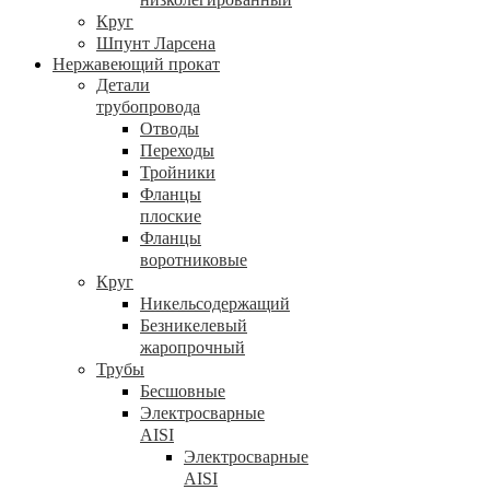
Круг
Шпунт Ларсена
Нержавеющий прокат
Детали
трубопровода
Отводы
Переходы
Тройники
Фланцы
плоские
Фланцы
воротниковые
Круг
Никельсодержащий
Безникелевый
жаропрочный
Трубы
Бесшовные
Электросварные
AISI
Электросварные
AISI