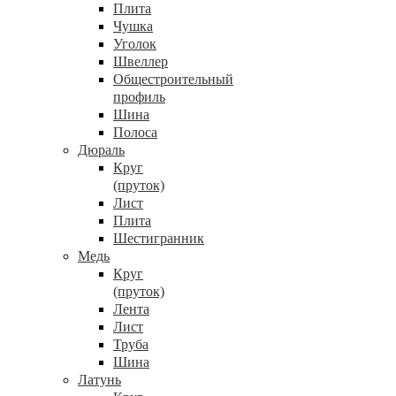
Плита
Чушка
Уголок
Швеллер
Общестроительный
профиль
Шина
Полоса
Дюраль
Круг
(пруток)
Лист
Плита
Шестигранник
Медь
Круг
(пруток)
Лента
Лист
Труба
Шина
Латунь