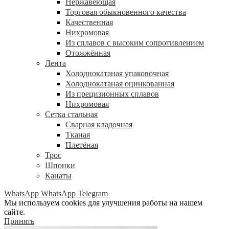
Нержавеющая
Торговая обыкновенного качества
Качественная
Нихромовая
Из сплавов с высоким сопротивлением
Отожжённая
Лента
Холоднокатаная упаковочная
Холоднокатаная оцинкованная
Из прецизионных сплавов
Нихромовая
Сетка стальная
Сварная кладочная
Тканая
Плетёная
Трос
Шпонки
Канаты
WhatsApp
WhatsApp
Telegram
Мы используем cookies для улучшения работы на нашем
сайте.
Принять