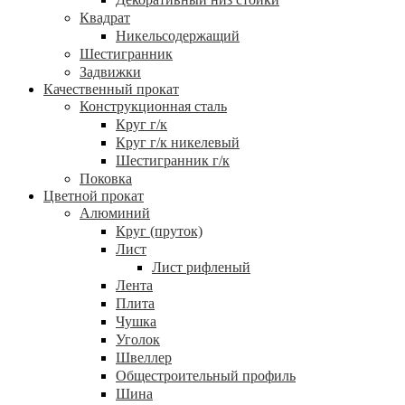
Квадрат
Никельсодержащий
Шестигранник
Задвижки
Качественный прокат
Конструкционная сталь
Круг г/к
Круг г/к никелевый
Шестигранник г/к
Поковка
Цветной прокат
Алюминий
Круг (пруток)
Лист
Лист рифленый
Лента
Плита
Чушка
Уголок
Швеллер
Общестроительный профиль
Шина