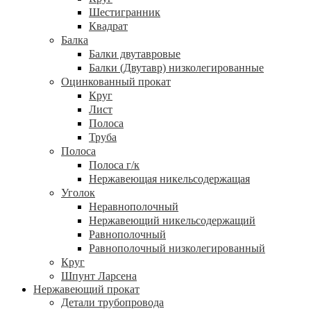
Шестигранник
Квадрат
Балка
Балки двутавровые
Балки (Двутавр) низколегированные
Оцинкованный прокат
Круг
Лист
Полоса
Труба
Полоса
Полоса г/к
Нержавеющая никельсодержащая
Уголок
Неравнополочный
Нержавеющий никельсодержащий
Равнополочный
Равнополочный низколегированный
Круг
Шпунт Ларсена
Нержавеющий прокат
Детали трубопровода