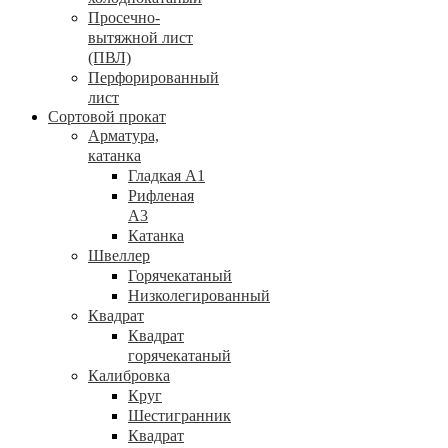
Просечно-
вытяжной лист
(ПВЛ)
Перфорированный
лист
Сортовой прокат
Арматура,
катанка
Гладкая А1
Рифленая
А3
Катанка
Швеллер
Горячекатаный
Низколегированный
Квадрат
Квадрат
горячекатаный
Калибровка
Круг
Шестигранник
Квадрат