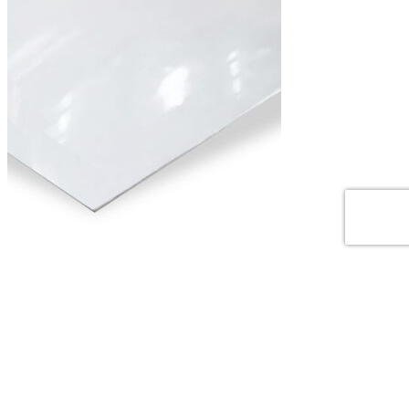
Лист нержавеющий х/к холоднокатаный 1х1250х2500
BA+PE (зеркальный), марка AISI 430 (08Х17)
Цена по запросу
Поиск
Начните вводить текст, чтобы увидеть товары, которые вы
ищете.