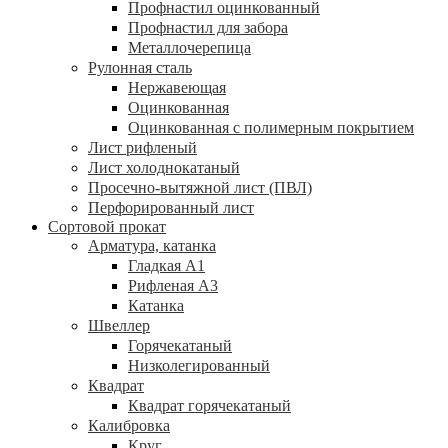
Профнастил оцинкованный
Профнастил для забора
Металлочерепица
Рулонная сталь
Нержавеющая
Оцинкованная
Оцинкованная с полимерным покрытием
Лист рифленый
Лист холоднокатаный
Просечно-вытяжной лист (ПВЛ)
Перфорированный лист
Сортовой прокат
Арматура, катанка
Гладкая А1
Рифленая А3
Катанка
Швеллер
Горячекатаный
Низколегированный
Квадрат
Квадрат горячекатаный
Калибровка
Круг