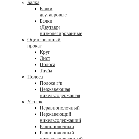
Балка
Балки
двутавровые
Балки
(Двутавр)
низколегированные
Оцинкованный
прокат
Круг
Лист
Полоса
Труба
Полоса
Полоса г/к
Нержавеющая
никельсодержащая
Уголок
Неравнополочный
Нержавеющий
никельсодержащий
Равнополочный
Равнополочный
низколегированный