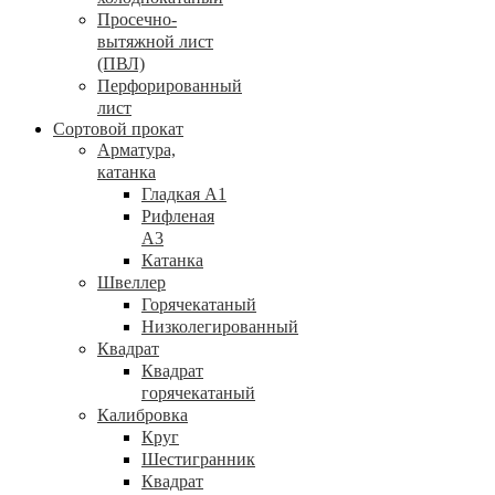
Просечно-
вытяжной лист
(ПВЛ)
Перфорированный
лист
Сортовой прокат
Арматура,
катанка
Гладкая А1
Рифленая
А3
Катанка
Швеллер
Горячекатаный
Низколегированный
Квадрат
Квадрат
горячекатаный
Калибровка
Круг
Шестигранник
Квадрат