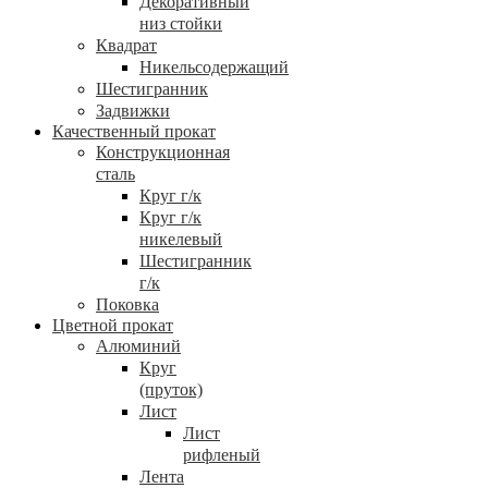
Декоративный
низ стойки
Квадрат
Никельсодержащий
Шестигранник
Задвижки
Качественный прокат
Конструкционная
сталь
Круг г/к
Круг г/к
никелевый
Шестигранник
г/к
Поковка
Цветной прокат
Алюминий
Круг
(пруток)
Лист
Лист
рифленый
Лента