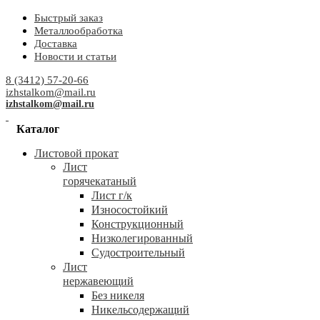
Быстрый заказ
Металлообработка
Доставка
Новости и статьи
8 (3412) 57-20-66
izhstalkom@mail.ru
izhstalkom@mail.ru
Каталог
Листовой прокат
Лист
горячекатаный
Лист г/к
Износостойкий
Конструкционный
Низколегированный
Судостроительный
Лист
нержавеющий
Без никеля
Никельсодержащий