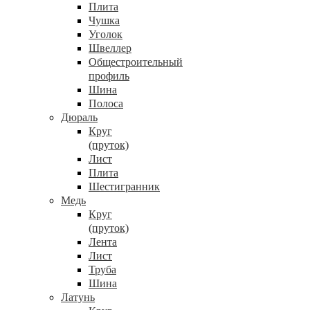
Плита
Чушка
Уголок
Швеллер
Общестроительный
профиль
Шина
Полоса
Дюраль
Круг
(пруток)
Лист
Плита
Шестигранник
Медь
Круг
(пруток)
Лента
Лист
Труба
Шина
Латунь