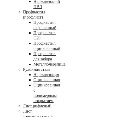
Нержавеющий
ПВЛ
Профнастил
(профлист)
Профнастил
окрашенный
Профнастил
С20
Профнастил
оцинкованный
Профнастил
для забора
Металлочерепица
Рулонная сталь
Нержавеющая
Оцинкованная
Оцинкованная
с
полимерным
покрытием
Лист рифленый
Лист
холоднокатаный