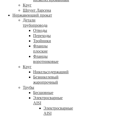
Круг
Шпунт Ларсена
Нержавеющий прокат
Детали
трубопровода
Отводы
Переходы
Тройники
Фланцы
плоские
Фланцы
воротниковые
Круг
Никельсодержащий
Безникелевый
жаропрочный
Трубы
Бесшовные
Электросварные
AISI
Электросварные
AISI