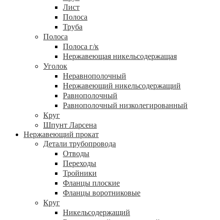
Лист
Полоса
Труба
Полоса
Полоса г/к
Нержавеющая никельсодержащая
Уголок
Неравнополочный
Нержавеющий никельсодержащий
Равнополочный
Равнополочный низколегированный
Круг
Шпунт Ларсена
Нержавеющий прокат
Детали трубопровода
Отводы
Переходы
Тройники
Фланцы плоские
Фланцы воротниковые
Круг
Никельсодержащий