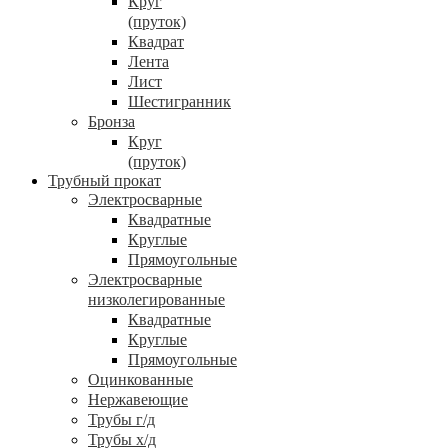
Круг
(пруток)
Квадрат
Лента
Лист
Шестигранник
Бронза
Круг
(пруток)
Трубный прокат
Электросварные
Квадратные
Круглые
Прямоугольные
Электросварные
низколегированные
Квадратные
Круглые
Прямоугольные
Оцинкованные
Нержавеющие
Трубы г/д
Трубы х/д