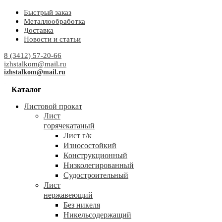
Быстрый заказ
Металлообработка
Доставка
Новости и статьи
8 (3412) 57-20-66
izhstalkom@mail.ru
izhstalkom@mail.ru
Каталог
Листовой прокат
Лист
горячекатаный
Лист г/к
Износостойкий
Конструкционный
Низколегированный
Судостроительный
Лист
нержавеющий
Без никеля
Никельсодержащий