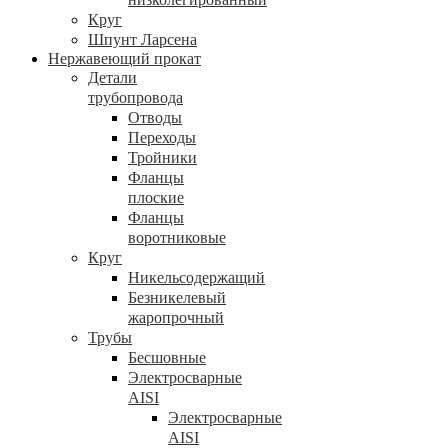
Круг
Шпунт Ларсена
Нержавеющий прокат
Детали
трубопровода
Отводы
Переходы
Тройники
Фланцы
плоские
Фланцы
воротниковые
Круг
Никельсодержащий
Безникелевый
жаропрочный
Трубы
Бесшовные
Электросварные
AISI
Электросварные
AISI