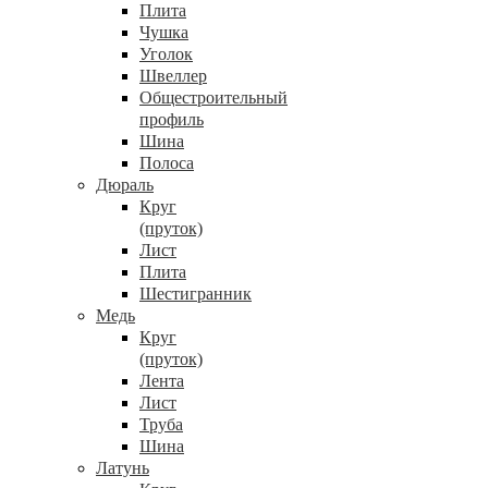
Плита
Чушка
Уголок
Швеллер
Общестроительный
профиль
Шина
Полоса
Дюраль
Круг
(пруток)
Лист
Плита
Шестигранник
Медь
Круг
(пруток)
Лента
Лист
Труба
Шина
Латунь