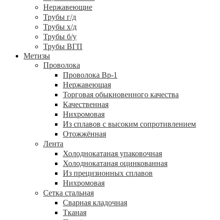
Нержавеющие
Трубы г/д
Трубы х/д
Трубы б/у
Трубы ВГП
Метизы
Проволока
Проволока Вр-1
Нержавеющая
Торговая обыкновенного качества
Качественная
Нихромовая
Из сплавов с высоким сопротивлением
Отожжённая
Лента
Холоднокатаная упаковочная
Холоднокатаная оцинкованная
Из прецизионных сплавов
Нихромовая
Сетка стальная
Сварная кладочная
Тканая