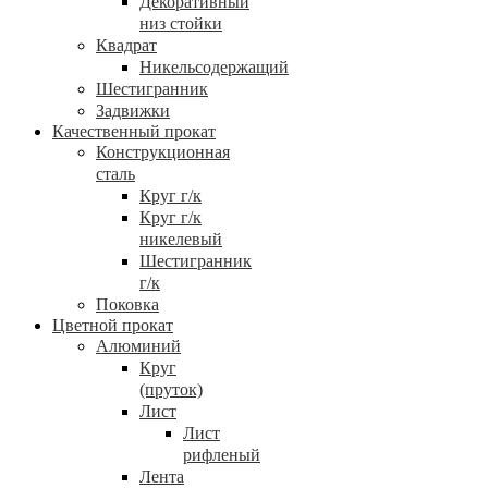
Декоративный
низ стойки
Квадрат
Никельсодержащий
Шестигранник
Задвижки
Качественный прокат
Конструкционная
сталь
Круг г/к
Круг г/к
никелевый
Шестигранник
г/к
Поковка
Цветной прокат
Алюминий
Круг
(пруток)
Лист
Лист
рифленый
Лента