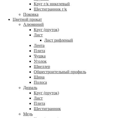
Круг г/к никелевый
Шестигранник г/к
Поковка
Цветной прокат
Алюминий
Круг (пруток)
Лист
Лист рифленый
Лента
Плита
Чушка
Уголок
Швеллер
Общестроительный профиль
Шина
Полоса
Дюраль
Круг (пруток)
Лист
Плита
Шестигранник
Медь