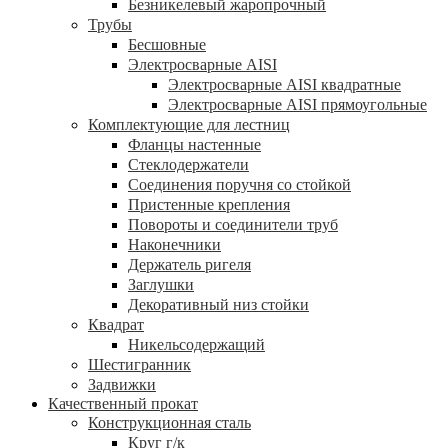
Безникелевый жаропрочный
Трубы
Бесшовные
Электросварные AISI
Электросварные AISI квадратные
Электросварные AISI прямоугольные
Комплектующие для лестниц
Фланцы настенные
Стеклодержатели
Соединения поручня со стойкой
Пристенные крепления
Повороты и соединители труб
Наконечники
Держатель ригеля
Заглушки
Декоративный низ стойки
Квадрат
Никельсодержащий
Шестигранник
Задвижки
Качественный прокат
Конструкционная сталь
Круг г/к