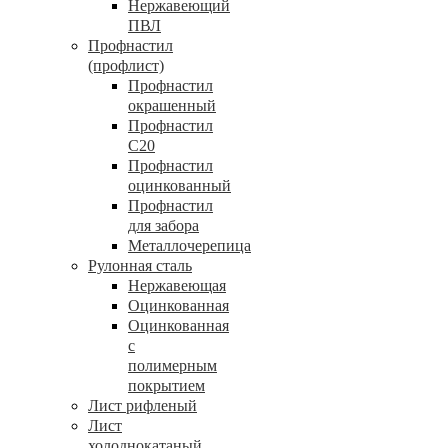
Нержавеющий
ПВЛ
Профнастил
(профлист)
Профнастил
окрашенный
Профнастил
С20
Профнастил
оцинкованный
Профнастил
для забора
Металлочерепица
Рулонная сталь
Нержавеющая
Оцинкованная
Оцинкованная
с
полимерным
покрытием
Лист рифленый
Лист
холоднокатаный