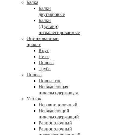
Балка
Балки
двутавровые
Балки
(Двутавр)
низколегированные
Оцинкованный
прокат
Круг
Лист
Полоса
Труба
Полоса
Полоса г/к
Нержавеющая
никельсодержащая
Уголок
Неравнополочный
Нержавеющий
никельсодержащий
Равнополочный
Равнополочный
низколегированный