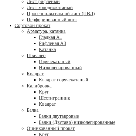
Лист рифленый
Лист холоднокатаный
Просечно-вытяжной лист (ПВЛ)
Перфорированный лист
Сортовой прокат
Арматура, катанка
Гладкая А1
Рифленая А3
Катанка
Швеллер
Горячекатаный
Низколегированный
Квадрат
Квадрат горячекатаный
Калибровка
Круг
Шестигранник
Квадрат
Балка
Балки двутавровые
Балки (Двутавр) низколегированные
Оцинкованный прокат
Круг