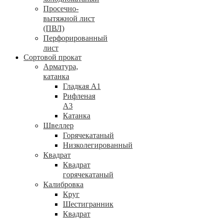
Просечно-
вытяжной лист
(ПВЛ)
Перфорированный
лист
Сортовой прокат
Арматура,
катанка
Гладкая А1
Рифленая
А3
Катанка
Швеллер
Горячекатаный
Низколегированный
Квадрат
Квадрат
горячекатаный
Калибровка
Круг
Шестигранник
Квадрат