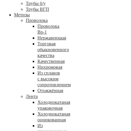
Трубы б/у
Трубы ВГП
Метизы
Проволока
Проволока
Вр-1
Нержавеющая
Торговая
обыкновенного
качества
Качественная
Нихромовая
Из сплавов
с высоким
сопротивлением
Отожжённая
Лента
Холоднокатаная
упаковочная
Холоднокатаная
оцинкованная
Из