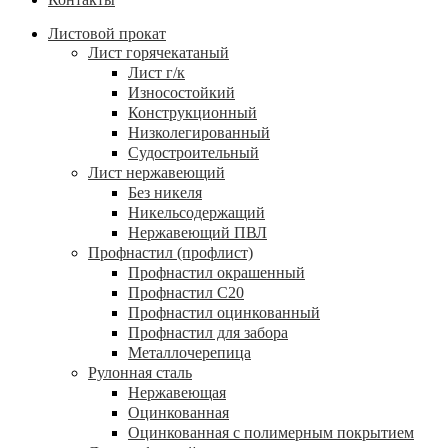
Листовой прокат
Лист горячекатаный
Лист г/к
Износостойкий
Конструкционный
Низколегированный
Судостроительный
Лист нержавеющий
Без никеля
Никельсодержащий
Нержавеющий ПВЛ
Профнастил (профлист)
Профнастил окрашенный
Профнастил С20
Профнастил оцинкованный
Профнастил для забора
Металлочерепица
Рулонная сталь
Нержавеющая
Оцинкованная
Оцинкованная с полимерным покрытием