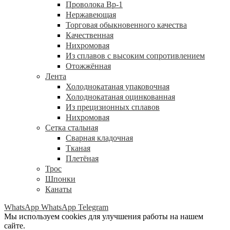
Проволока Вр-1
Нержавеющая
Торговая обыкновенного качества
Качественная
Нихромовая
Из сплавов с высоким сопротивлением
Отожжённая
Лента
Холоднокатаная упаковочная
Холоднокатаная оцинкованная
Из прецизионных сплавов
Нихромовая
Сетка стальная
Сварная кладочная
Тканая
Плетёная
Трос
Шпонки
Канаты
WhatsApp
WhatsApp
Telegram
Мы используем cookies для улучшения работы на нашем
сайте.