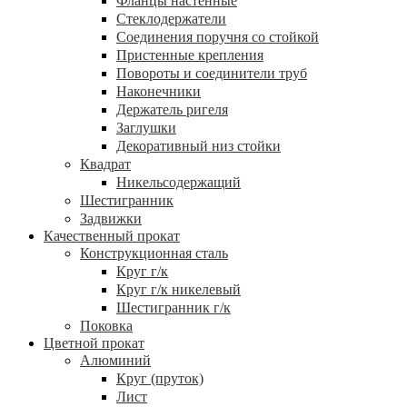
Фланцы настенные
Стеклодержатели
Соединения поручня со стойкой
Пристенные крепления
Повороты и соединители труб
Наконечники
Держатель ригеля
Заглушки
Декоративный низ стойки
Квадрат
Никельсодержащий
Шестигранник
Задвижки
Качественный прокат
Конструкционная сталь
Круг г/к
Круг г/к никелевый
Шестигранник г/к
Поковка
Цветной прокат
Алюминий
Круг (пруток)
Лист