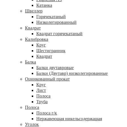
Катанка
Швеллер
Горячекатаный
Низколегированный
Квадрат
Квадрат горячекатаный
Калибровка
Круг
Шестигранник
Квадрат
Балка
Балки двутавровые
Балки (Двутавр) низколегированные
Оцинкованный прокат
Круг
Лист
Полоса
Труба
Полоса
Полоса г/к
Нержавеющая никельсодержащая
Уголок