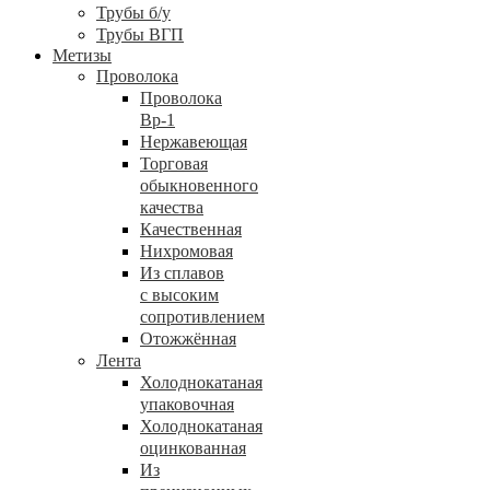
Трубы б/у
Трубы ВГП
Метизы
Проволока
Проволока
Вр-1
Нержавеющая
Торговая
обыкновенного
качества
Качественная
Нихромовая
Из сплавов
с высоким
сопротивлением
Отожжённая
Лента
Холоднокатаная
упаковочная
Холоднокатаная
оцинкованная
Из