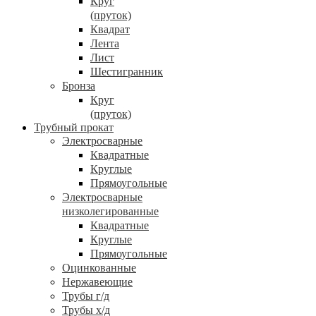
Круг
(пруток)
Квадрат
Лента
Лист
Шестигранник
Бронза
Круг
(пруток)
Трубный прокат
Электросварные
Квадратные
Круглые
Прямоугольные
Электросварные
низколегированные
Квадратные
Круглые
Прямоугольные
Оцинкованные
Нержавеющие
Трубы г/д
Трубы х/д