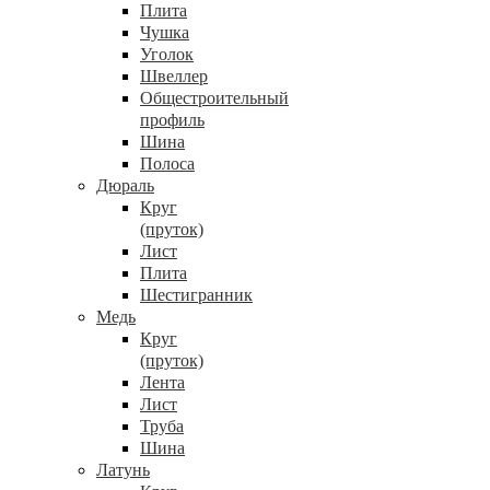
Плита
Чушка
Уголок
Швеллер
Общестроительный
профиль
Шина
Полоса
Дюраль
Круг
(пруток)
Лист
Плита
Шестигранник
Медь
Круг
(пруток)
Лента
Лист
Труба
Шина
Латунь