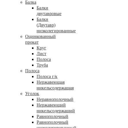
Балка
Балки
двутавровые
Балки
(Двутавр)
низколегированные
Оцинкованный
прокат
Круг
Лист
Полоса
Труба
Полоса
Полоса г/к
Нержавеющая
никельсодержащая
Уголок
Неравнополочный
Нержавеющий
никельсодержащий
Равнополочный
Равнополочный
низколегированный