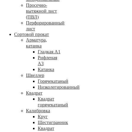
Просечно-
вытяжной лист
(ПВЛ)
Перфорированный
лист
Сортовой прокат
Арматура,
катанка
Гладкая А1
Рифленая
А3
Катанка
Швеллер
Горячекатаный
Низколегированный
Квадрат
Квадрат
горячекатаный
Калибровка
Круг
Шестигранник
Квадрат