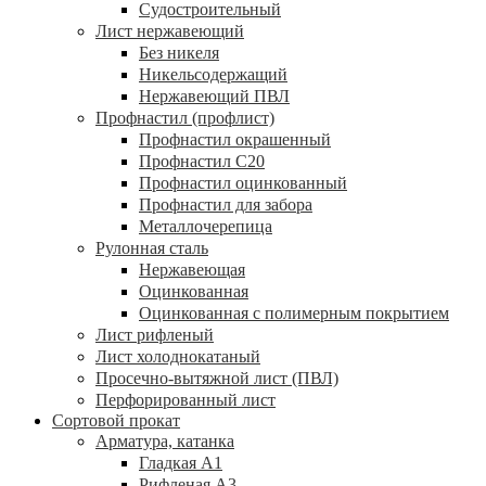
Судостроительный
Лист нержавеющий
Без никеля
Никельсодержащий
Нержавеющий ПВЛ
Профнастил (профлист)
Профнастил окрашенный
Профнастил С20
Профнастил оцинкованный
Профнастил для забора
Металлочерепица
Рулонная сталь
Нержавеющая
Оцинкованная
Оцинкованная с полимерным покрытием
Лист рифленый
Лист холоднокатаный
Просечно-вытяжной лист (ПВЛ)
Перфорированный лист
Сортовой прокат
Арматура, катанка
Гладкая А1
Рифленая А3