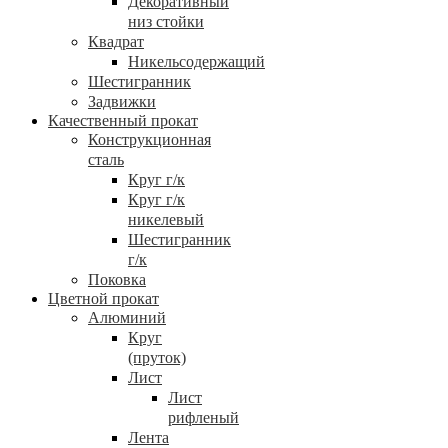
Декоративный
низ стойки
Квадрат
Никельсодержащий
Шестигранник
Задвижки
Качественный прокат
Конструкционная
сталь
Круг г/к
Круг г/к
никелевый
Шестигранник
г/к
Поковка
Цветной прокат
Алюминий
Круг
(пруток)
Лист
Лист
рифленый
Лента