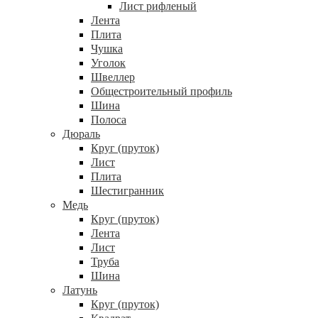
Лист рифленый
Лента
Плита
Чушка
Уголок
Швеллер
Общестроительный профиль
Шина
Полоса
Дюраль
Круг (пруток)
Лист
Плита
Шестигранник
Медь
Круг (пруток)
Лента
Лист
Труба
Шина
Латунь
Круг (пруток)