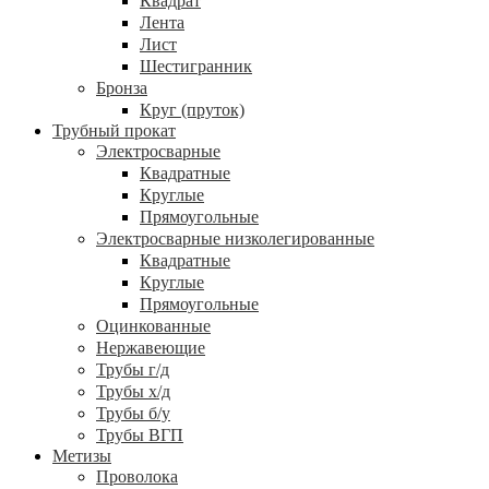
Квадрат
Лента
Лист
Шестигранник
Бронза
Круг (пруток)
Трубный прокат
Электросварные
Квадратные
Круглые
Прямоугольные
Электросварные низколегированные
Квадратные
Круглые
Прямоугольные
Оцинкованные
Нержавеющие
Трубы г/д
Трубы х/д
Трубы б/у
Трубы ВГП
Метизы
Проволока