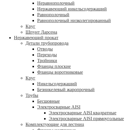
Неравнополочный
Нержавеющий никельсодержащий
Равнополочный
Равнополочный низколегированный
Круг
Шпунт Ларсена
Нержавеющий прокат
Детали трубопровода
Отводы
Переходы
Тройники
Фланцы плоские
Фланцы воротниковые
Круг
Никельсодержащий
Безникелевый жаропрочный
Трубы
Бесшовные
Электросварные AISI
Электросварные AISI квадратные
Электросварные AISI прямоугольные
Комплектующие для лестниц