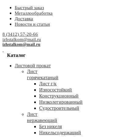
Быстрый заказ
Металлообработка
Доставка
Новости и статьи
8 (3412) 57-20-66
izhstalkom@mail.ru
izhstalkom@mail.ru
Каталог
Листовой прокат
Лист
горячекатаный
Лист г/к
Износостойкий
Конструкционный
Низколегированный
Судостроительный
Лист
нержавеющий
Без никеля
Никельсодержащий