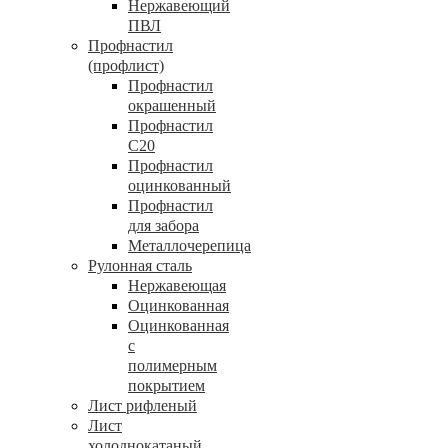
Нержавеющий
ПВЛ
Профнастил
(профлист)
Профнастил
окрашенный
Профнастил
С20
Профнастил
оцинкованный
Профнастил
для забора
Металлочерепица
Рулонная сталь
Нержавеющая
Оцинкованная
Оцинкованная
с
полимерным
покрытием
Лист рифленый
Лист
холоднокатаный