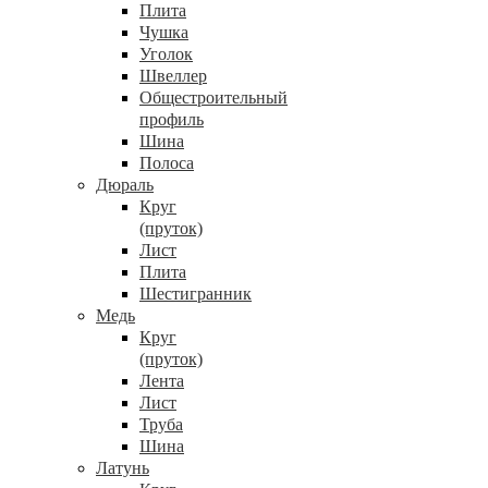
Плита
Чушка
Уголок
Швеллер
Общестроительный
профиль
Шина
Полоса
Дюраль
Круг
(пруток)
Лист
Плита
Шестигранник
Медь
Круг
(пруток)
Лента
Лист
Труба
Шина
Латунь