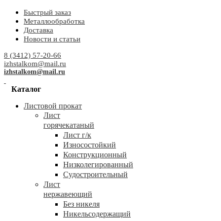
Быстрый заказ
Металлообработка
Доставка
Новости и статьи
8 (3412) 57-20-66
izhstalkom@mail.ru
izhstalkom@mail.ru
Каталог
Листовой прокат
Лист
горячекатаный
Лист г/к
Износостойкий
Конструкционный
Низколегированный
Судостроительный
Лист
нержавеющий
Без никеля
Никельсодержащий