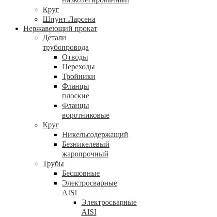
Круг
Шпунт Ларсена
Нержавеющий прокат
Детали
трубопровода
Отводы
Переходы
Тройники
Фланцы
плоские
Фланцы
воротниковые
Круг
Никельсодержащий
Безникелевый
жаропрочный
Трубы
Бесшовные
Электросварные
AISI
Электросварные
AISI