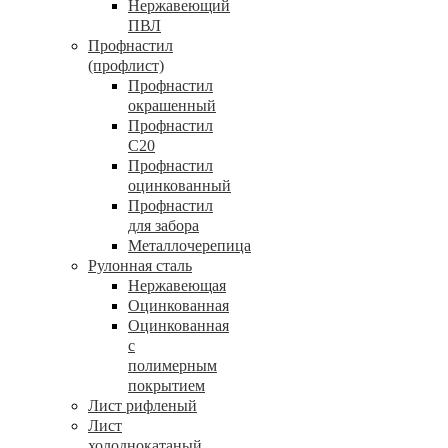
Нержавеющий
ПВЛ
Профнастил
(профлист)
Профнастил
окрашенный
Профнастил
С20
Профнастил
оцинкованный
Профнастил
для забора
Металлочерепица
Рулонная сталь
Нержавеющая
Оцинкованная
Оцинкованная
с
полимерным
покрытием
Лист рифленый
Лист
холоднокатаный