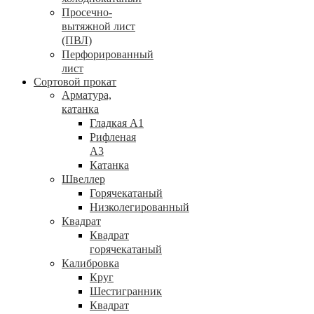
Просечно-
вытяжной лист
(ПВЛ)
Перфорированный
лист
Сортовой прокат
Арматура,
катанка
Гладкая А1
Рифленая
А3
Катанка
Швеллер
Горячекатаный
Низколегированный
Квадрат
Квадрат
горячекатаный
Калибровка
Круг
Шестигранник
Квадрат