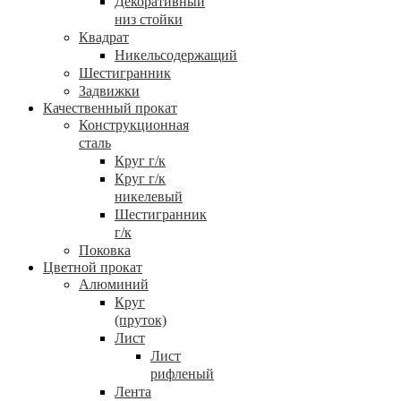
Декоративный
низ стойки
Квадрат
Никельсодержащий
Шестигранник
Задвижки
Качественный прокат
Конструкционная
сталь
Круг г/к
Круг г/к
никелевый
Шестигранник
г/к
Поковка
Цветной прокат
Алюминий
Круг
(пруток)
Лист
Лист
рифленый
Лента