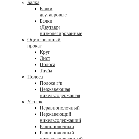
Балка
Балки
двутавровые
Балки
(Двутавр)
низколегированные
Оцинкованный
прокат
Круг
Лист
Полоса
Труба
Полоса
Полоса г/к
Нержавеющая
никельсодержащая
Уголок
Неравнополочный
Нержавеющий
никельсодержащий
Равнополочный
Равнополочный
низколегированный