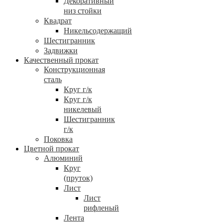
Декоративный
низ стойки
Квадрат
Никельсодержащий
Шестигранник
Задвижки
Качественный прокат
Конструкционная
сталь
Круг г/к
Круг г/к
никелевый
Шестигранник
г/к
Поковка
Цветной прокат
Алюминий
Круг
(пруток)
Лист
Лист
рифленый
Лента