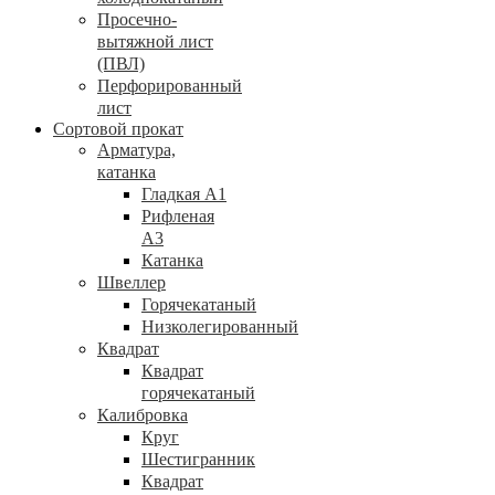
Просечно-
вытяжной лист
(ПВЛ)
Перфорированный
лист
Сортовой прокат
Арматура,
катанка
Гладкая А1
Рифленая
А3
Катанка
Швеллер
Горячекатаный
Низколегированный
Квадрат
Квадрат
горячекатаный
Калибровка
Круг
Шестигранник
Квадрат