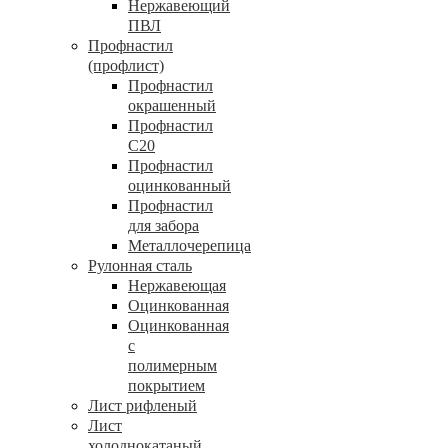
Нержавеющий
ПВЛ
Профнастил
(профлист)
Профнастил
окрашенный
Профнастил
С20
Профнастил
оцинкованный
Профнастил
для забора
Металлочерепица
Рулонная сталь
Нержавеющая
Оцинкованная
Оцинкованная
с
полимерным
покрытием
Лист рифленый
Лист
холоднокатаный