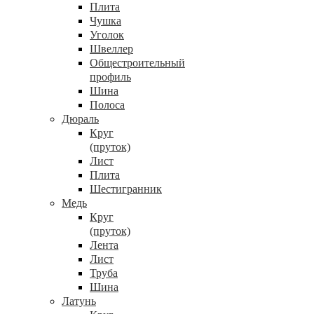
Плита
Чушка
Уголок
Швеллер
Общестроительный
профиль
Шина
Полоса
Дюраль
Круг
(пруток)
Лист
Плита
Шестигранник
Медь
Круг
(пруток)
Лента
Лист
Труба
Шина
Латунь