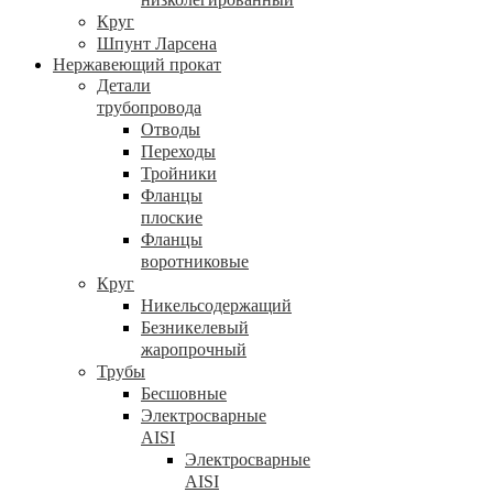
Круг
Шпунт Ларсена
Нержавеющий прокат
Детали
трубопровода
Отводы
Переходы
Тройники
Фланцы
плоские
Фланцы
воротниковые
Круг
Никельсодержащий
Безникелевый
жаропрочный
Трубы
Бесшовные
Электросварные
AISI
Электросварные
AISI