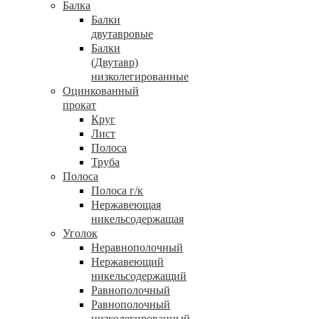
Балка
Балки
двутавровые
Балки
(Двутавр)
низколегированные
Оцинкованный
прокат
Круг
Лист
Полоса
Труба
Полоса
Полоса г/к
Нержавеющая
никельсодержащая
Уголок
Неравнополочный
Нержавеющий
никельсодержащий
Равнополочный
Равнополочный
низколегированный