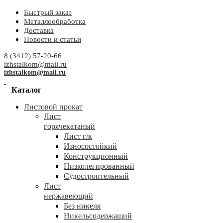
Быстрый заказ
Металлообработка
Доставка
Новости и статьи
8 (3412) 57-20-66
izhstalkom@mail.ru
izhstalkom@mail.ru
Каталог
Листовой прокат
Лист
горячекатаный
Лист г/к
Износостойкий
Конструкционный
Низколегированный
Судостроительный
Лист
нержавеющий
Без никеля
Никельсодержащий