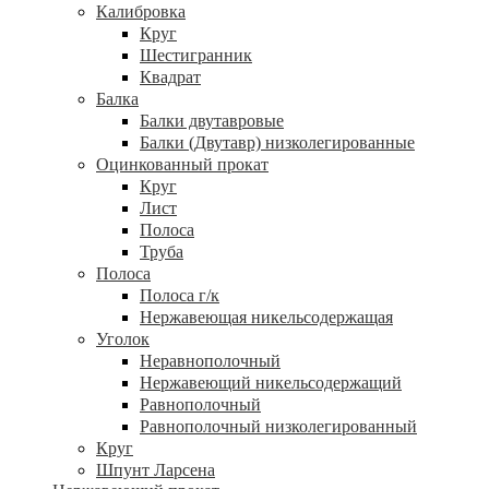
Калибровка
Круг
Шестигранник
Квадрат
Балка
Балки двутавровые
Балки (Двутавр) низколегированные
Оцинкованный прокат
Круг
Лист
Полоса
Труба
Полоса
Полоса г/к
Нержавеющая никельсодержащая
Уголок
Неравнополочный
Нержавеющий никельсодержащий
Равнополочный
Равнополочный низколегированный
Круг
Шпунт Ларсена