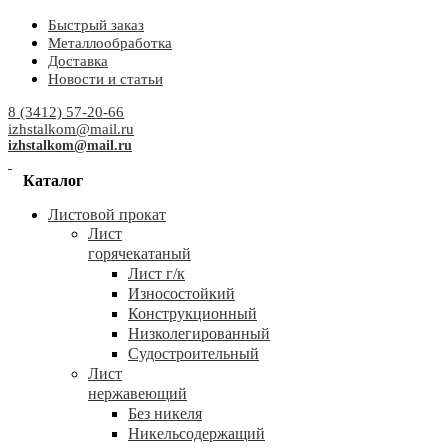
Быстрый заказ
Металлообработка
Доставка
Новости и статьи
8 (3412) 57-20-66
izhstalkom@mail.ru
izhstalkom@mail.ru
Каталог
Листовой прокат
Лист
горячекатаный
Лист г/к
Износостойкий
Конструкционный
Низколегированный
Судостроительный
Лист
нержавеющий
Без никеля
Никельсодержащий