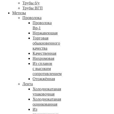
Трубы б/у
Трубы ВГП
Метизы
Проволока
Проволока
Вр-1
Нержавеющая
Торговая
обыкновенного
качества
Качественная
Нихромовая
Из сплавов
с высоким
сопротивлением
Отожжённая
Лента
Холоднокатаная
упаковочная
Холоднокатаная
оцинкованная
Из