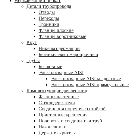
Нержавеющий прокат
Детали трубопровода
Отводы
Переходы
Тройники
Фланцы плоские
Фланцы воротниковые
Круг
Никельсодержащий
Безникелевый жаропрочный
Трубы
Бесшовные
Электросварные AISI
Электросварные AISI квадратные
Электросварные AISI прямоугольные
Комплектующие для лестниц
Фланцы настенные
Стеклодержатели
Соединения поручня со стойкой
Пристенные крепления
Повороты и соединители труб
Наконечники
Держатель ригеля