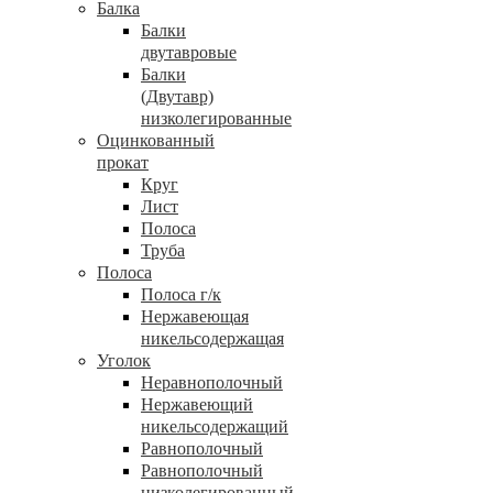
Балка
Балки
двутавровые
Балки
(Двутавр)
низколегированные
Оцинкованный
прокат
Круг
Лист
Полоса
Труба
Полоса
Полоса г/к
Нержавеющая
никельсодержащая
Уголок
Неравнополочный
Нержавеющий
никельсодержащий
Равнополочный
Равнополочный
низколегированный