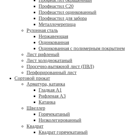
Профнастил окрашенный
Профнастил С20
Профнастил оцинкованный
Профнастил для забора
Металлочерепица
Рулонная сталь
Нержавеющая
Оцинкованная
Оцинкованная с полимерным покрытием
Лист рифленый
Лист холоднокатаный
Просечно-вытяжной лист (ПВЛ)
Перфорированный лист
Сортовой прокат
Арматура, катанка
Гладкая А1
Рифленая А3
Катанка
Швеллер
Горячекатаный
Низколегированный
Квадрат
Квадрат горячекатаный