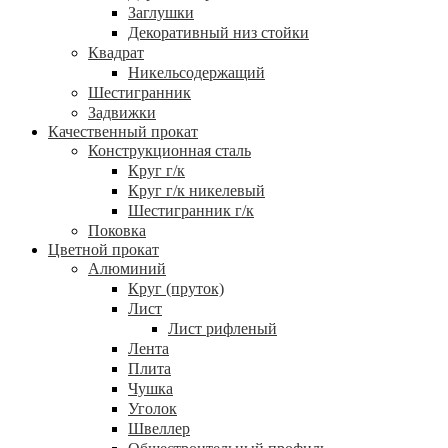
Заглушки
Декоративный низ стойки
Квадрат
Никельсодержащий
Шестигранник
Задвижки
Качественный прокат
Конструкционная сталь
Круг г/к
Круг г/к никелевый
Шестигранник г/к
Поковка
Цветной прокат
Алюминий
Круг (пруток)
Лист
Лист рифленый
Лента
Плита
Чушка
Уголок
Швеллер