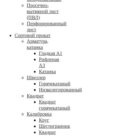
Просечно-
вытяжной лист
(ПВЛ)
Перфорированный
лист
Сортовой прокат
Арматура,
катанка
Гладкая А1
Рифленая
А3
Катанка
Швеллер
Горячекатаный
Низколегированный
Квадрат
Квадрат
горячекатаный
Калибровка
Круг
Шестигранник
Квадрат