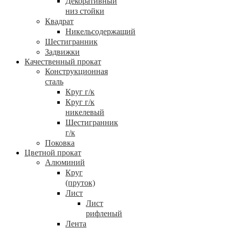
Декоративный
низ стойки
Квадрат
Никельсодержащий
Шестигранник
Задвижки
Качественный прокат
Конструкционная
сталь
Круг г/к
Круг г/к
никелевый
Шестигранник
г/к
Поковка
Цветной прокат
Алюминий
Круг
(пруток)
Лист
Лист
рифленый
Лента