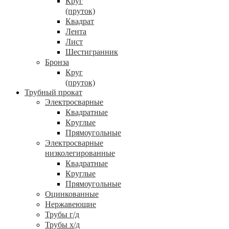
Круг
(пруток)
Квадрат
Лента
Лист
Шестигранник
Бронза
Круг
(пруток)
Трубный прокат
Электросварные
Квадратные
Круглые
Прямоугольные
Электросварные
низколегированные
Квадратные
Круглые
Прямоугольные
Оцинкованные
Нержавеющие
Трубы г/д
Трубы х/д