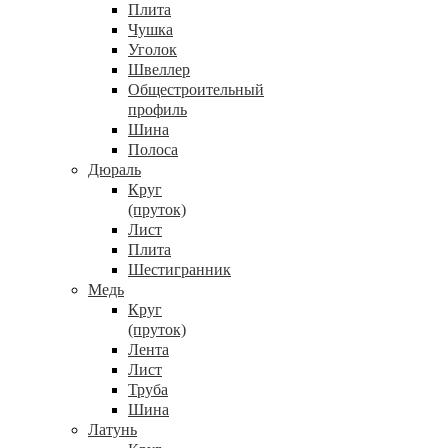
Плита
Чушка
Уголок
Швеллер
Общестроительный
профиль
Шина
Полоса
Дюраль
Круг
(пруток)
Лист
Плита
Шестигранник
Медь
Круг
(пруток)
Лента
Лист
Труба
Шина
Латунь