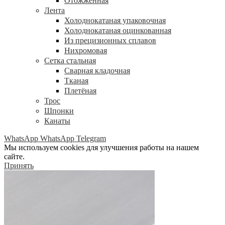
Отожжённая
Лента
Холоднокатаная упаковочная
Холоднокатаная оцинкованная
Из прецизионных сплавов
Нихромовая
Сетка стальная
Сварная кладочная
Тканая
Плетёная
Трос
Шпонки
Канаты
WhatsApp
WhatsApp
Telegram
Мы используем cookies для улучшения работы на нашем
сайте.
Принять