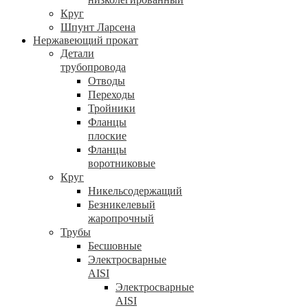
Круг
Шпунт Ларсена
Нержавеющий прокат
Детали
трубопровода
Отводы
Переходы
Тройники
Фланцы
плоские
Фланцы
воротниковые
Круг
Никельсодержащий
Безникелевый
жаропрочный
Трубы
Бесшовные
Электросварные
AISI
Электросварные
AISI