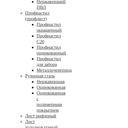
Нержавеющий
ПВЛ
Профнастил
(профлист)
Профнастил
окрашенный
Профнастил
С20
Профнастил
оцинкованный
Профнастил
для забора
Металлочерепица
Рулонная сталь
Нержавеющая
Оцинкованная
Оцинкованная
с
полимерным
покрытием
Лист рифленый
Лист
холоднокатаный