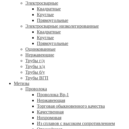
Электросварные
Квадратные
Круглые
Прямоугольные
Электросварные низколегированные
Квадратные
Круглые
Прямоугольные
Оцинкованные
Нержавеющие
Трубы г/д
Трубы х/д
Трубы б/у
Трубы ВГП
Метизы
Проволока
Проволока Вр-1
Нержавеющая
Торговая обыкновенного качества
Качественная
Нихромовая
Из сплавов с высоким сопротивлением