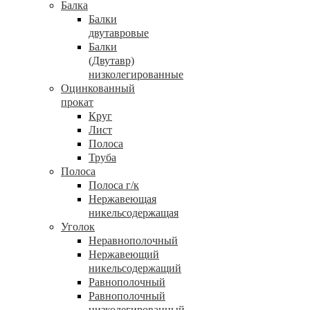
Балка
Балки
двутавровые
Балки
(Двутавр)
низколегированные
Оцинкованный
прокат
Круг
Лист
Полоса
Труба
Полоса
Полоса г/к
Нержавеющая
никельсодержащая
Уголок
Неравнополочный
Нержавеющий
никельсодержащий
Равнополочный
Равнополочный
низколегированный