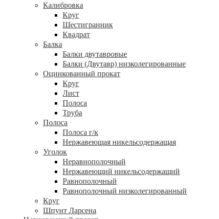
Калибровка
Круг
Шестигранник
Квадрат
Балка
Балки двутавровые
Балки (Двутавр) низколегированные
Оцинкованный прокат
Круг
Лист
Полоса
Труба
Полоса
Полоса г/к
Нержавеющая никельсодержащая
Уголок
Неравнополочный
Нержавеющий никельсодержащий
Равнополочный
Равнополочный низколегированный
Круг
Шпунт Ларсена