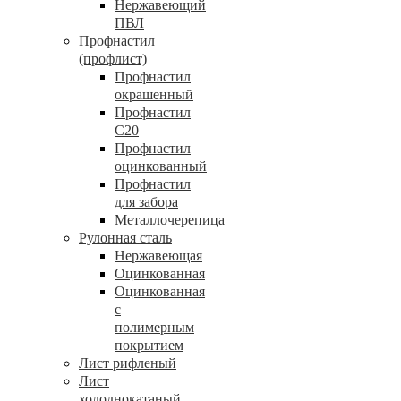
Нержавеющий
ПВЛ
Профнастил
(профлист)
Профнастил
окрашенный
Профнастил
С20
Профнастил
оцинкованный
Профнастил
для забора
Металлочерепица
Рулонная сталь
Нержавеющая
Оцинкованная
Оцинкованная
с
полимерным
покрытием
Лист рифленый
Лист
холоднокатаный