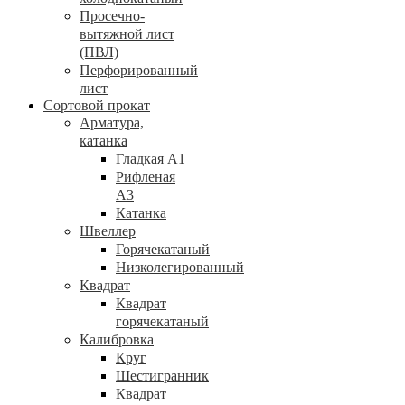
Просечно-
вытяжной лист
(ПВЛ)
Перфорированный
лист
Сортовой прокат
Арматура,
катанка
Гладкая А1
Рифленая
А3
Катанка
Швеллер
Горячекатаный
Низколегированный
Квадрат
Квадрат
горячекатаный
Калибровка
Круг
Шестигранник
Квадрат