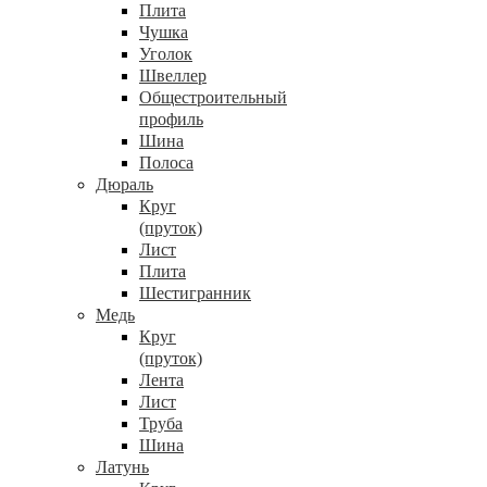
Плита
Чушка
Уголок
Швеллер
Общестроительный
профиль
Шина
Полоса
Дюраль
Круг
(пруток)
Лист
Плита
Шестигранник
Медь
Круг
(пруток)
Лента
Лист
Труба
Шина
Латунь