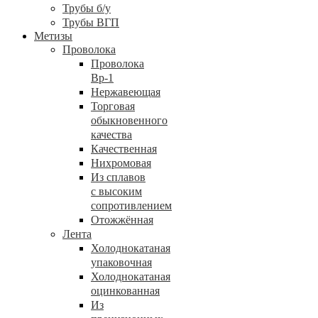
Трубы б/у
Трубы ВГП
Метизы
Проволока
Проволока
Вр-1
Нержавеющая
Торговая
обыкновенного
качества
Качественная
Нихромовая
Из сплавов
с высоким
сопротивлением
Отожжённая
Лента
Холоднокатаная
упаковочная
Холоднокатаная
оцинкованная
Из