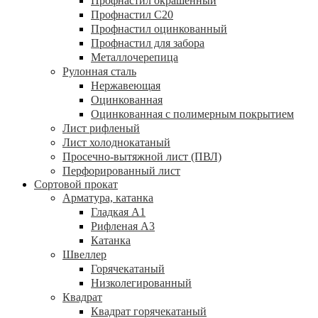
Профнастил окрашенный
Профнастил С20
Профнастил оцинкованный
Профнастил для забора
Металлочерепица
Рулонная сталь
Нержавеющая
Оцинкованная
Оцинкованная с полимерным покрытием
Лист рифленый
Лист холоднокатаный
Просечно-вытяжной лист (ПВЛ)
Перфорированный лист
Сортовой прокат
Арматура, катанка
Гладкая А1
Рифленая А3
Катанка
Швеллер
Горячекатаный
Низколегированный
Квадрат
Квадрат горячекатаный