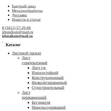
Быстрый заказ
Металлообработка
Доставка
Новости и статьи
8 (3412) 57-20-66
izhstalkom@mail.ru
izhstalkom@mail.ru
Каталог
Листовой прокат
Лист
горячекатаный
Лист г/к
Износостойкий
Конструкционный
Низколегированный
Судостроительный
Лист
нержавеющий
Без никеля
Никельсодержащий