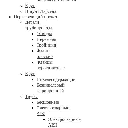
Круг
Шпунт Ларсена
Нержавеющий прокат
Детали
трубопровода
Отводы
Переходы
Тройники
Фланцы
плоские
Фланцы
воротниковые
Круг
Никельсодержащий
Безникелевый
жаропрочный
Трубы
Бесшовные
Электросварные
AISI
Электросварные
AISI