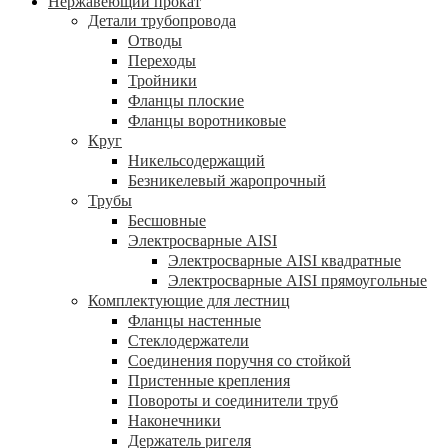
Нержавеющий прокат
Детали трубопровода
Отводы
Переходы
Тройники
Фланцы плоские
Фланцы воротниковые
Круг
Никельсодержащий
Безникелевый жаропрочный
Трубы
Бесшовные
Электросварные AISI
Электросварные AISI квадратные
Электросварные AISI прямоугольные
Комплектующие для лестниц
Фланцы настенные
Стеклодержатели
Соединения поручня со стойкой
Пристенные крепления
Повороты и соединители труб
Наконечники
Держатель ригеля