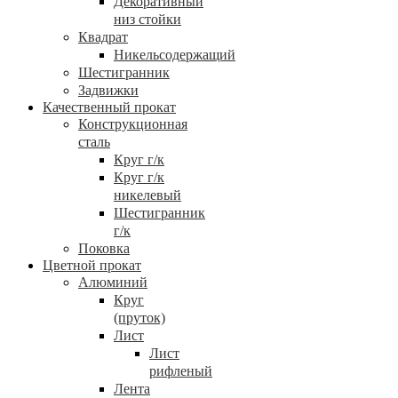
Декоративный
низ стойки
Квадрат
Никельсодержащий
Шестигранник
Задвижки
Качественный прокат
Конструкционная
сталь
Круг г/к
Круг г/к
никелевый
Шестигранник
г/к
Поковка
Цветной прокат
Алюминий
Круг
(пруток)
Лист
Лист
рифленый
Лента