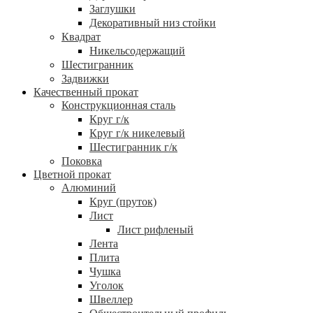
Заглушки
Декоративный низ стойки
Квадрат
Никельсодержащий
Шестигранник
Задвижки
Качественный прокат
Конструкционная сталь
Круг г/к
Круг г/к никелевый
Шестигранник г/к
Поковка
Цветной прокат
Алюминий
Круг (пруток)
Лист
Лист рифленый
Лента
Плита
Чушка
Уголок
Швеллер