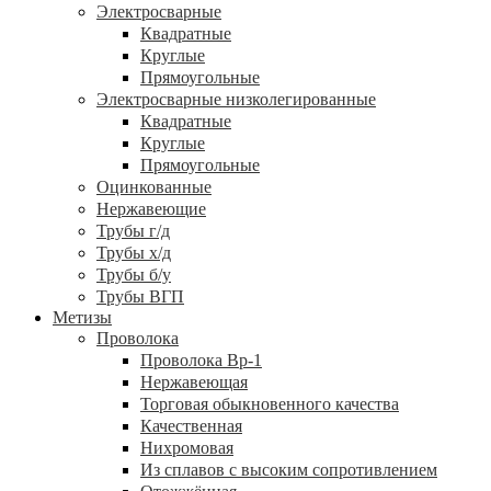
Электросварные
Квадратные
Круглые
Прямоугольные
Электросварные низколегированные
Квадратные
Круглые
Прямоугольные
Оцинкованные
Нержавеющие
Трубы г/д
Трубы х/д
Трубы б/у
Трубы ВГП
Метизы
Проволока
Проволока Вр-1
Нержавеющая
Торговая обыкновенного качества
Качественная
Нихромовая
Из сплавов с высоким сопротивлением