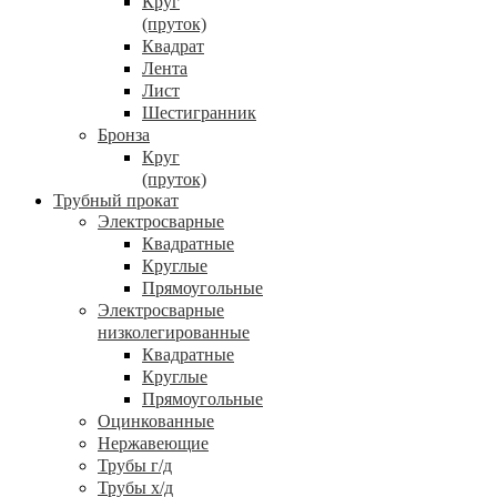
Круг
(пруток)
Квадрат
Лента
Лист
Шестигранник
Бронза
Круг
(пруток)
Трубный прокат
Электросварные
Квадратные
Круглые
Прямоугольные
Электросварные
низколегированные
Квадратные
Круглые
Прямоугольные
Оцинкованные
Нержавеющие
Трубы г/д
Трубы х/д