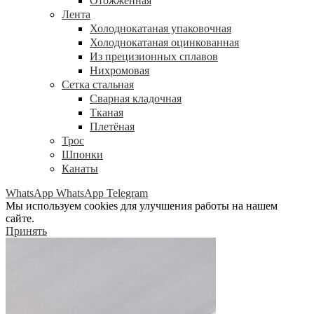
Отожжённая
Лента
Холоднокатаная упаковочная
Холоднокатаная оцинкованная
Из прецизионных сплавов
Нихромовая
Сетка стальная
Сварная кладочная
Тканая
Плетёная
Трос
Шпонки
Канаты
WhatsApp
WhatsApp
Telegram
Мы используем cookies для улучшения работы на нашем
сайте.
Принять