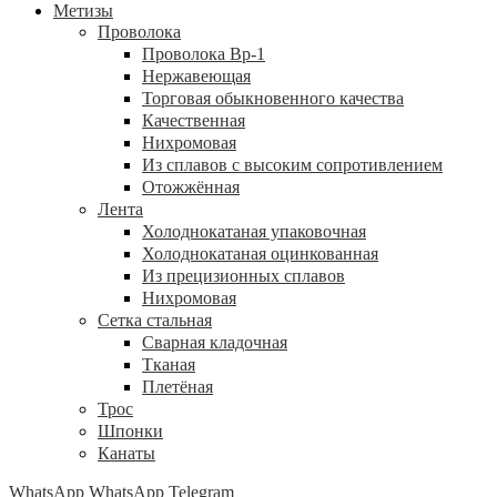
Метизы
Проволока
Проволока Вр-1
Нержавеющая
Торговая обыкновенного качества
Качественная
Нихромовая
Из сплавов с высоким сопротивлением
Отожжённая
Лента
Холоднокатаная упаковочная
Холоднокатаная оцинкованная
Из прецизионных сплавов
Нихромовая
Сетка стальная
Сварная кладочная
Тканая
Плетёная
Трос
Шпонки
Канаты
WhatsApp
WhatsApp
Telegram