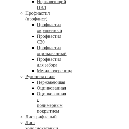
Нержавеющий
ПВЛ
Профнастил
(профлист)
Профнастил
окрашенный
Профнастил
С20
Профнастил
оцинкованный
Профнастил
для забора
Металлочерепица
Рулонная сталь
Нержавеющая
Оцинкованная
Оцинкованная
с
полимерным
покрытием
Лист рифленый
Лист
холоднокатаный