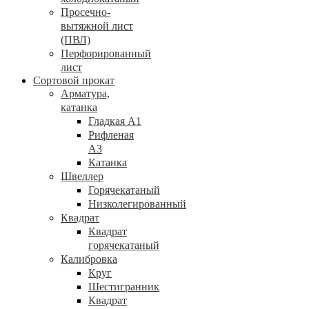
Просечно-
вытяжной лист
(ПВЛ)
Перфорированный
лист
Сортовой прокат
Арматура,
катанка
Гладкая А1
Рифленая
А3
Катанка
Швеллер
Горячекатаный
Низколегированный
Квадрат
Квадрат
горячекатаный
Калибровка
Круг
Шестигранник
Квадрат