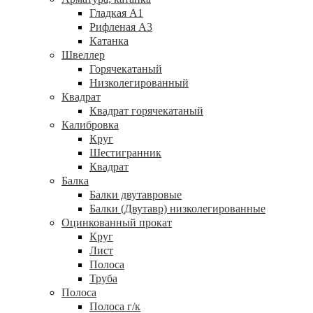
Гладкая А1
Рифленая А3
Катанка
Швеллер
Горячекатаный
Низколегированный
Квадрат
Квадрат горячекатаный
Калибровка
Круг
Шестигранник
Квадрат
Балка
Балки двутавровые
Балки (Двутавр) низколегированные
Оцинкованный прокат
Круг
Лист
Полоса
Труба
Полоса
Полоса г/к