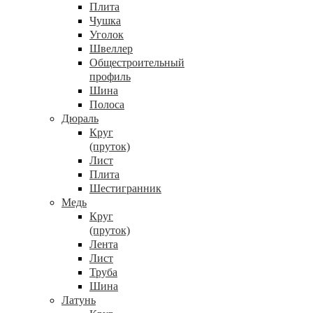
Плита
Чушка
Уголок
Швеллер
Общестроительный
профиль
Шина
Полоса
Дюраль
Круг
(пруток)
Лист
Плита
Шестигранник
Медь
Круг
(пруток)
Лента
Лист
Труба
Шина
Латунь