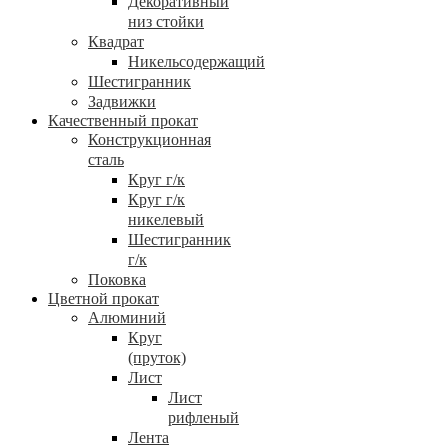
Декоративный
низ стойки
Квадрат
Никельсодержащий
Шестигранник
Задвижки
Качественный прокат
Конструкционная
сталь
Круг г/к
Круг г/к
никелевый
Шестигранник
г/к
Поковка
Цветной прокат
Алюминий
Круг
(пруток)
Лист
Лист
рифленый
Лента