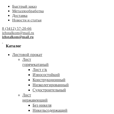
Быстрый заказ
Металлообработка
Доставка
Новости и статьи
8 (3412) 57-20-66
izhstalkom@mail.ru
izhstalkom@mail.ru
Каталог
Листовой прокат
Лист
горячекатаный
Лист г/к
Износостойкий
Конструкционный
Низколегированный
Судостроительный
Лист
нержавеющий
Без никеля
Никельсодержащий