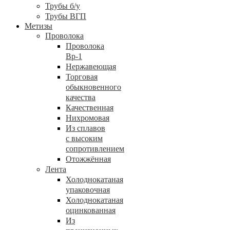
Трубы б/у
Трубы ВГП
Метизы
Проволока
Проволока
Вр-1
Нержавеющая
Торговая
обыкновенного
качества
Качественная
Нихромовая
Из сплавов
с высоким
сопротивлением
Отожжённая
Лента
Холоднокатаная
упаковочная
Холоднокатаная
оцинкованная
Из