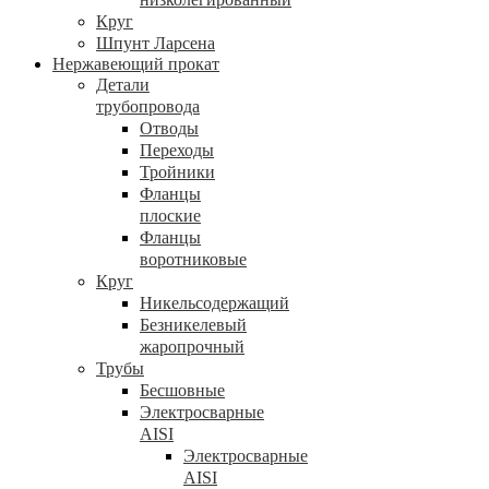
Круг
Шпунт Ларсена
Нержавеющий прокат
Детали
трубопровода
Отводы
Переходы
Тройники
Фланцы
плоские
Фланцы
воротниковые
Круг
Никельсодержащий
Безникелевый
жаропрочный
Трубы
Бесшовные
Электросварные
AISI
Электросварные
AISI