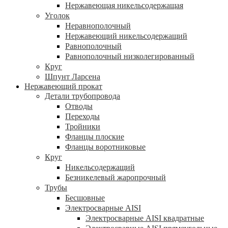
Нержавеющая никельсодержащая
Уголок
Неравнополочный
Нержавеющий никельсодержащий
Равнополочный
Равнополочный низколегированный
Круг
Шпунт Ларсена
Нержавеющий прокат
Детали трубопровода
Отводы
Переходы
Тройники
Фланцы плоские
Фланцы воротниковые
Круг
Никельсодержащий
Безникелевый жаропрочный
Трубы
Бесшовные
Электросварные AISI
Электросварные AISI квадратные