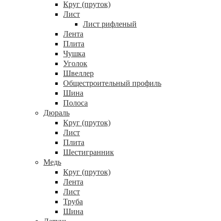
Круг (пруток)
Лист
Лист рифленый
Лента
Плита
Чушка
Уголок
Швеллер
Общестроительный профиль
Шина
Полоса
Дюраль
Круг (пруток)
Лист
Плита
Шестигранник
Медь
Круг (пруток)
Лента
Лист
Труба
Шина