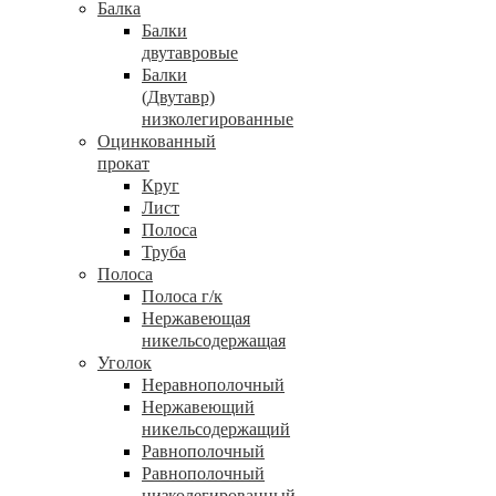
Балка
Балки
двутавровые
Балки
(Двутавр)
низколегированные
Оцинкованный
прокат
Круг
Лист
Полоса
Труба
Полоса
Полоса г/к
Нержавеющая
никельсодержащая
Уголок
Неравнополочный
Нержавеющий
никельсодержащий
Равнополочный
Равнополочный
низколегированный