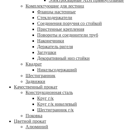
Электросварные AISI прямоугольные
Комплектующие для лестниц
Фланцы настенные
Стеклодержатели
Соединения поручня со стойкой
Пристенные крепления
Повороты и соединители труб
Наконечники
Держатель ригеля
Заглушки
Декоративный низ стойки
Квадрат
Никельсодержащий
Шестигранник
Задвижки
Качественный прокат
Конструкционная сталь
Круг г/к
Круг г/к никелевый
Шестигранник г/к
Поковка
Цветной прокат
Алюминий