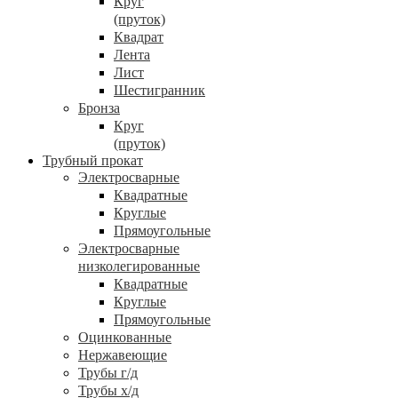
Круг
(пруток)
Квадрат
Лента
Лист
Шестигранник
Бронза
Круг
(пруток)
Трубный прокат
Электросварные
Квадратные
Круглые
Прямоугольные
Электросварные
низколегированные
Квадратные
Круглые
Прямоугольные
Оцинкованные
Нержавеющие
Трубы г/д
Трубы х/д