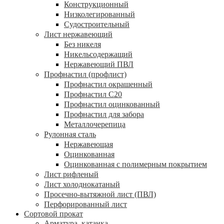
Конструкционный
Низколегированный
Судостроительный
Лист нержавеющий
Без никеля
Никельсодержащий
Нержавеющий ПВЛ
Профнастил (профлист)
Профнастил окрашенный
Профнастил С20
Профнастил оцинкованный
Профнастил для забора
Металлочерепица
Рулонная сталь
Нержавеющая
Оцинкованная
Оцинкованная с полимерным покрытием
Лист рифленый
Лист холоднокатаный
Просечно-вытяжной лист (ПВЛ)
Перфорированный лист
Сортовой прокат
Арматура, катанка