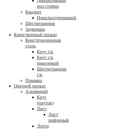
Декоративный
низ стойки
Квадрат
Никельсодержащий
Шестигранник
Задвижки
Качественный прокат
Конструкционная
сталь
Круг г/к
Круг г/к
никелевый
Шестигранник
г/к
Поковка
Цветной прокат
Алюминий
Круг
(пруток)
Лист
Лист
рифленый
Лента