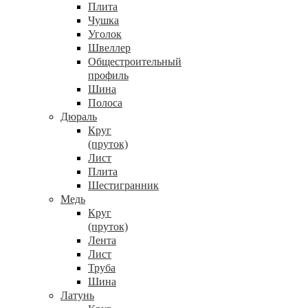
Плита
Чушка
Уголок
Швеллер
Общестроительный
профиль
Шина
Полоса
Дюраль
Круг
(пруток)
Лист
Плита
Шестигранник
Медь
Круг
(пруток)
Лента
Лист
Труба
Шина
Латунь