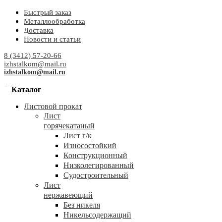
Быстрый заказ
Металлообработка
Доставка
Новости и статьи
8 (3412) 57-20-66
izhstalkom@mail.ru
izhstalkom@mail.ru
Каталог
Листовой прокат
Лист
горячекатаный
Лист г/к
Износостойкий
Конструкционный
Низколегированный
Судостроительный
Лист
нержавеющий
Без никеля
Никельсодержащий