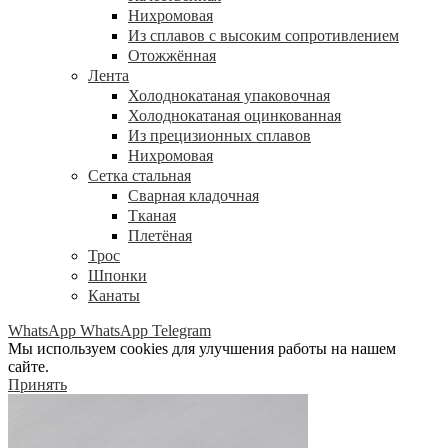
Нихромовая
Из сплавов с высоким сопротивлением
Отожжённая
Лента
Холоднокатаная упаковочная
Холоднокатаная оцинкованная
Из прецизионных сплавов
Нихромовая
Сетка стальная
Сварная кладочная
Тканая
Плетёная
Трос
Шпонки
Канаты
WhatsApp
WhatsApp
Telegram
Мы используем cookies для улучшения работы на нашем
сайте.
Принять