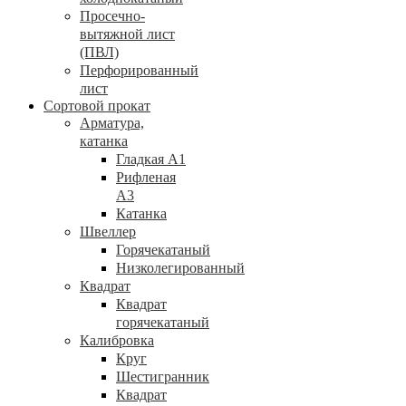
Просечно-
вытяжной лист
(ПВЛ)
Перфорированный
лист
Сортовой прокат
Арматура,
катанка
Гладкая А1
Рифленая
А3
Катанка
Швеллер
Горячекатаный
Низколегированный
Квадрат
Квадрат
горячекатаный
Калибровка
Круг
Шестигранник
Квадрат