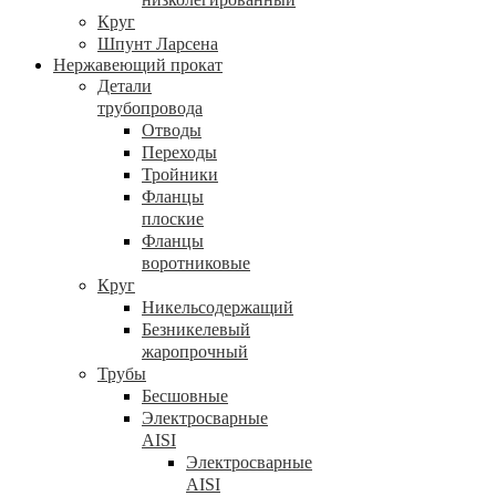
Круг
Шпунт Ларсена
Нержавеющий прокат
Детали
трубопровода
Отводы
Переходы
Тройники
Фланцы
плоские
Фланцы
воротниковые
Круг
Никельсодержащий
Безникелевый
жаропрочный
Трубы
Бесшовные
Электросварные
AISI
Электросварные
AISI