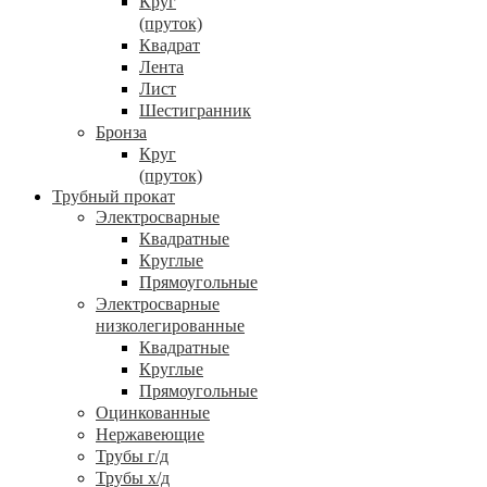
Круг
(пруток)
Квадрат
Лента
Лист
Шестигранник
Бронза
Круг
(пруток)
Трубный прокат
Электросварные
Квадратные
Круглые
Прямоугольные
Электросварные
низколегированные
Квадратные
Круглые
Прямоугольные
Оцинкованные
Нержавеющие
Трубы г/д
Трубы х/д