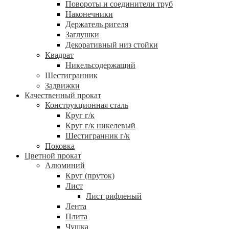
Повороты и соединители труб
Наконечники
Держатель ригеля
Заглушки
Декоративный низ стойки
Квадрат
Никельсодержащий
Шестигранник
Задвижки
Качественный прокат
Конструкционная сталь
Круг г/к
Круг г/к никелевый
Шестигранник г/к
Поковка
Цветной прокат
Алюминий
Круг (пруток)
Лист
Лист рифленый
Лента
Плита
Чушка