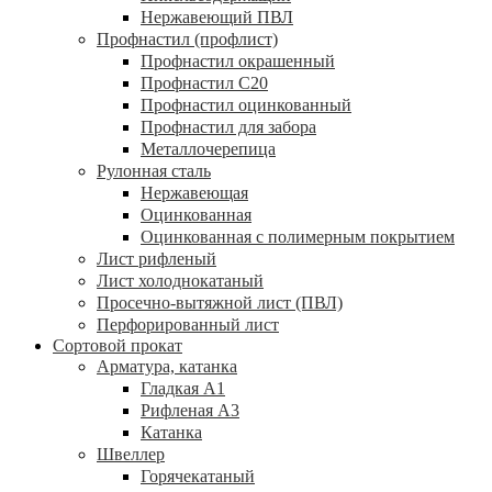
Нержавеющий ПВЛ
Профнастил (профлист)
Профнастил окрашенный
Профнастил С20
Профнастил оцинкованный
Профнастил для забора
Металлочерепица
Рулонная сталь
Нержавеющая
Оцинкованная
Оцинкованная с полимерным покрытием
Лист рифленый
Лист холоднокатаный
Просечно-вытяжной лист (ПВЛ)
Перфорированный лист
Сортовой прокат
Арматура, катанка
Гладкая А1
Рифленая А3
Катанка
Швеллер
Горячекатаный