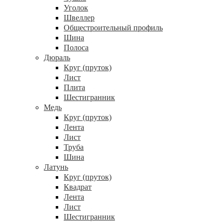
Уголок
Швеллер
Общестроительный профиль
Шина
Полоса
Дюраль
Круг (пруток)
Лист
Плита
Шестигранник
Медь
Круг (пруток)
Лента
Лист
Труба
Шина
Латунь
Круг (пруток)
Квадрат
Лента
Лист
Шестигранник