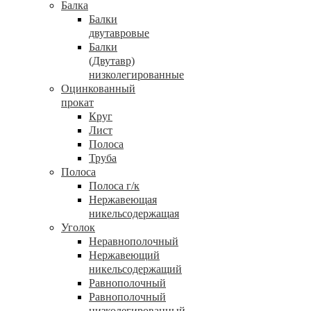
Балка
Балки
двутавровые
Балки
(Двутавр)
низколегированные
Оцинкованный
прокат
Круг
Лист
Полоса
Труба
Полоса
Полоса г/к
Нержавеющая
никельсодержащая
Уголок
Неравнополочный
Нержавеющий
никельсодержащий
Равнополочный
Равнополочный
низколегированный