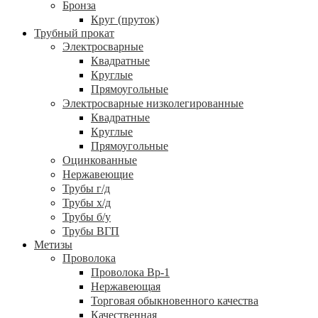
Бронза
Круг (пруток)
Трубный прокат
Электросварные
Квадратные
Круглые
Прямоугольные
Электросварные низколегированные
Квадратные
Круглые
Прямоугольные
Оцинкованные
Нержавеющие
Трубы г/д
Трубы х/д
Трубы б/у
Трубы ВГП
Метизы
Проволока
Проволока Вр-1
Нержавеющая
Торговая обыкновенного качества
Качественная