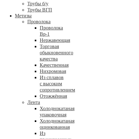
Трубы б/у
Трубы ВГП
Метизы
Проволока
Проволока
Вр-1
Нержавеющая
Торговая
обыкновенного
качества
Качественная
Нихромовая
Из сплавов
с высоким
сопротивлением
Отожжённая
Лента
Холоднокатаная
упаковочная
Холоднокатаная
оцинкованная
Из