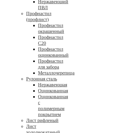
Нержавеющий
ПВЛ
Профнастил
(профлист)
Профнастил
окрашенный
Профнастил
С20
Профнастил
оцинкованный
Профнастил
для забора
Металлочерепица
Рулонная сталь
Нержавеющая
Оцинкованная
Оцинкованная
с
полимерным
покрытием
Лист рифленый
Лист
холоднокатаный