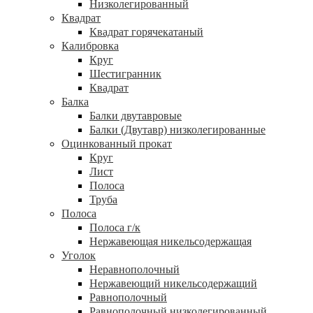
Низколегированный
Квадрат
Квадрат горячекатаный
Калибровка
Круг
Шестигранник
Квадрат
Балка
Балки двутавровые
Балки (Двутавр) низколегированные
Оцинкованный прокат
Круг
Лист
Полоса
Труба
Полоса
Полоса г/к
Нержавеющая никельсодержащая
Уголок
Неравнополочный
Нержавеющий никельсодержащий
Равнополочный
Равнополочный низколегированный