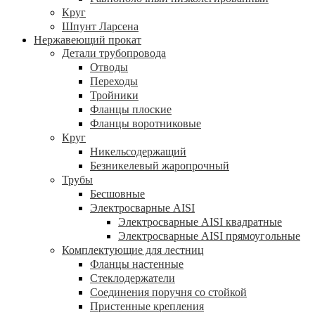
Круг
Шпунт Ларсена
Нержавеющий прокат
Детали трубопровода
Отводы
Переходы
Тройники
Фланцы плоские
Фланцы воротниковые
Круг
Никельсодержащий
Безникелевый жаропрочный
Трубы
Бесшовные
Электросварные AISI
Электросварные AISI квадратные
Электросварные AISI прямоугольные
Комплектующие для лестниц
Фланцы настенные
Стеклодержатели
Соединения поручня со стойкой
Пристенные крепления