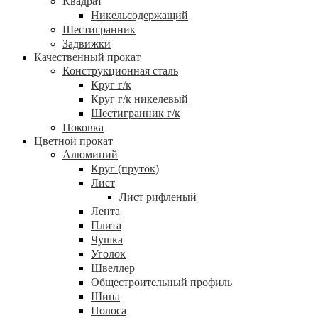
Квадрат
Никельсодержащий
Шестигранник
Задвижки
Качественный прокат
Конструкционная сталь
Круг г/к
Круг г/к никелевый
Шестигранник г/к
Поковка
Цветной прокат
Алюминий
Круг (пруток)
Лист
Лист рифленый
Лента
Плита
Чушка
Уголок
Швеллер
Общестроительный профиль
Шина
Полоса