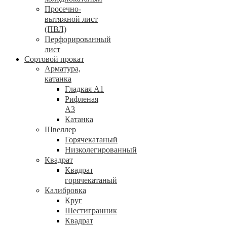
Просечно-
вытяжной лист
(ПВЛ)
Перфорированный
лист
Сортовой прокат
Арматура,
катанка
Гладкая А1
Рифленая
А3
Катанка
Швеллер
Горячекатаный
Низколегированный
Квадрат
Квадрат
горячекатаный
Калибровка
Круг
Шестигранник
Квадрат