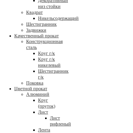
Декоративный
низ стойки
Квадрат
Никельсодержащий
Шестигранник
Задвижки
Качественный прокат
Конструкционная
сталь
Круг г/к
Круг г/к
никелевый
Шестигранник
г/к
Поковка
Цветной прокат
Алюминий
Круг
(пруток)
Лист
Лист
рифленый
Лента