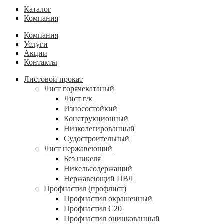
Каталог
Компания
Компания
Услуги
Акции
Контакты
Листовой прокат
Лист горячекатаный
Лист г/к
Износостойкий
Конструкционный
Низколегированный
Судостроительный
Лист нержавеющий
Без никеля
Никельсодержащий
Нержавеющий ПВЛ
Профнастил (профлист)
Профнастил окрашенный
Профнастил С20
Профнастил оцинкованный