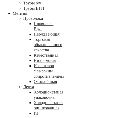
Трубы б/у
Трубы ВГП
Метизы
Проволока
Проволока
Вр-1
Нержавеющая
Торговая
обыкновенного
качества
Качественная
Нихромовая
Из сплавов
с высоким
сопротивлением
Отожжённая
Лента
Холоднокатаная
упаковочная
Холоднокатаная
оцинкованная
Из