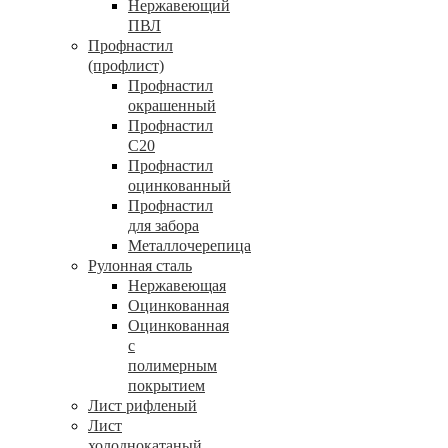
Нержавеющий
ПВЛ
Профнастил
(профлист)
Профнастил
окрашенный
Профнастил
С20
Профнастил
оцинкованный
Профнастил
для забора
Металлочерепица
Рулонная сталь
Нержавеющая
Оцинкованная
Оцинкованная
с
полимерным
покрытием
Лист рифленый
Лист
холоднокатаный