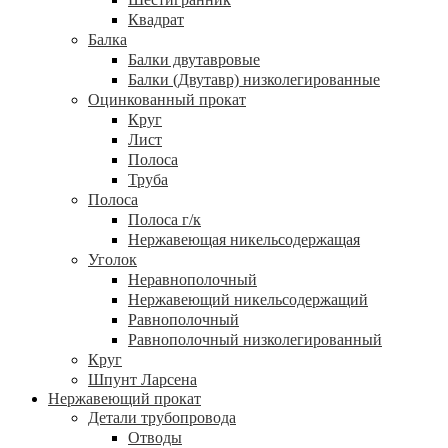
Квадрат
Балка
Балки двутавровые
Балки (Двутавр) низколегированные
Оцинкованный прокат
Круг
Лист
Полоса
Труба
Полоса
Полоса г/к
Нержавеющая никельсодержащая
Уголок
Неравнополочный
Нержавеющий никельсодержащий
Равнополочный
Равнополочный низколегированный
Круг
Шпунт Ларсена
Нержавеющий прокат
Детали трубопровода
Отводы