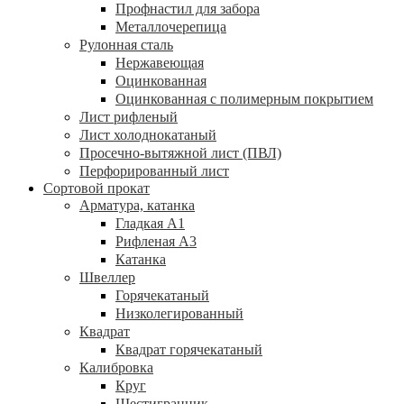
Профнастил для забора
Металлочерепица
Рулонная сталь
Нержавеющая
Оцинкованная
Оцинкованная с полимерным покрытием
Лист рифленый
Лист холоднокатаный
Просечно-вытяжной лист (ПВЛ)
Перфорированный лист
Сортовой прокат
Арматура, катанка
Гладкая А1
Рифленая А3
Катанка
Швеллер
Горячекатаный
Низколегированный
Квадрат
Квадрат горячекатаный
Калибровка
Круг
Шестигранник