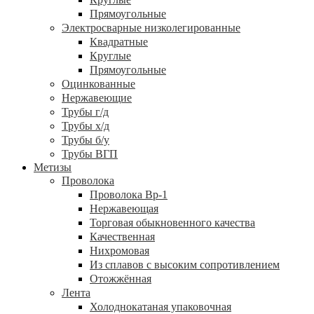
Прямоугольные
Электросварные низколегированные
Квадратные
Круглые
Прямоугольные
Оцинкованные
Нержавеющие
Трубы г/д
Трубы х/д
Трубы б/у
Трубы ВГП
Метизы
Проволока
Проволока Вр-1
Нержавеющая
Торговая обыкновенного качества
Качественная
Нихромовая
Из сплавов с высоким сопротивлением
Отожжённая
Лента
Холоднокатаная упаковочная