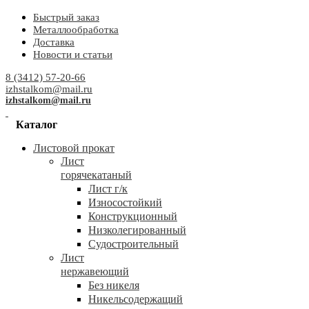
Быстрый заказ
Металлообработка
Доставка
Новости и статьи
8 (3412) 57-20-66
izhstalkom@mail.ru
izhstalkom@mail.ru
Каталог
Листовой прокат
Лист
горячекатаный
Лист г/к
Износостойкий
Конструкционный
Низколегированный
Судостроительный
Лист
нержавеющий
Без никеля
Никельсодержащий