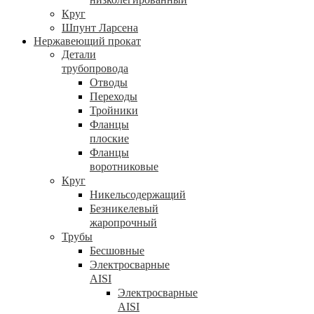
Круг
Шпунт Ларсена
Нержавеющий прокат
Детали
трубопровода
Отводы
Переходы
Тройники
Фланцы
плоские
Фланцы
воротниковые
Круг
Никельсодержащий
Безникелевый
жаропрочный
Трубы
Бесшовные
Электросварные
AISI
Электросварные
AISI