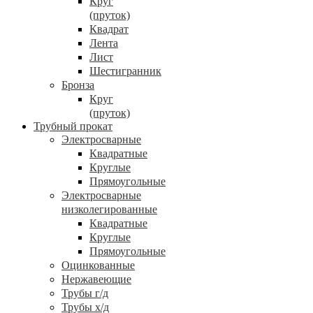
Круг
(пруток)
Квадрат
Лента
Лист
Шестигранник
Бронза
Круг
(пруток)
Трубный прокат
Электросварные
Квадратные
Круглые
Прямоугольные
Электросварные
низколегированные
Квадратные
Круглые
Прямоугольные
Оцинкованные
Нержавеющие
Трубы г/д
Трубы х/д