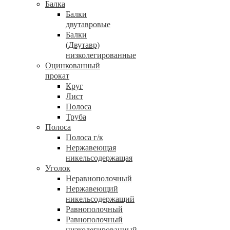
Балка
Балки
двутавровые
Балки
(Двутавр)
низколегированные
Оцинкованный
прокат
Круг
Лист
Полоса
Труба
Полоса
Полоса г/к
Нержавеющая
никельсодержащая
Уголок
Неравнополочный
Нержавеющий
никельсодержащий
Равнополочный
Равнополочный
низколегированный