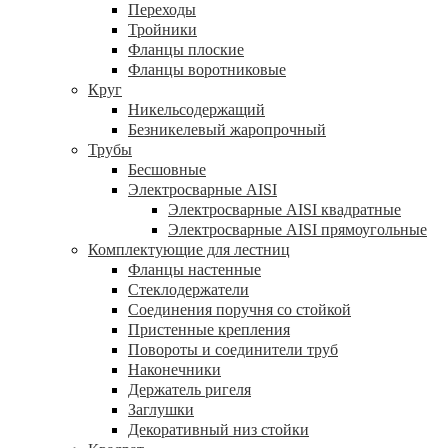
Переходы
Тройники
Фланцы плоские
Фланцы воротниковые
Круг
Никельсодержащий
Безникелевый жаропрочный
Трубы
Бесшовные
Электросварные AISI
Электросварные AISI квадратные
Электросварные AISI прямоугольные
Комплектующие для лестниц
Фланцы настенные
Стеклодержатели
Соединения поручня со стойкой
Пристенные крепления
Повороты и соединители труб
Наконечники
Держатель ригеля
Заглушки
Декоративный низ стойки