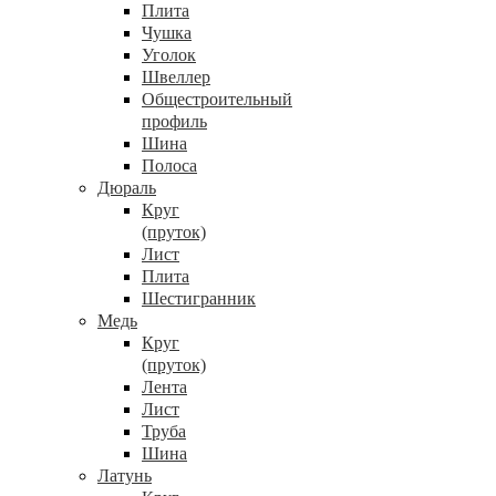
Плита
Чушка
Уголок
Швеллер
Общестроительный
профиль
Шина
Полоса
Дюраль
Круг
(пруток)
Лист
Плита
Шестигранник
Медь
Круг
(пруток)
Лента
Лист
Труба
Шина
Латунь