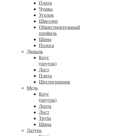
Плита
Чушка
Уголок
Швеллер
Общестроительный
профиль
Шина
Полоса
Дюраль
Круг
(пруток)
Лист
Плита
Шестигранник
Медь
Круг
(пруток)
Лента
Лист
Труба
Шина
Латунь