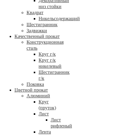
Декоративный
низ стойки
Квадрат
Никельсодержащий
Шестигранник
Задвижки
Качественный прокат
Конструкционная
сталь
Круг г/к
Круг г/к
никелевый
Шестигранник
г/к
Поковка
Цветной прокат
Алюминий
Круг
(пруток)
Лист
Лист
рифленый
Лента