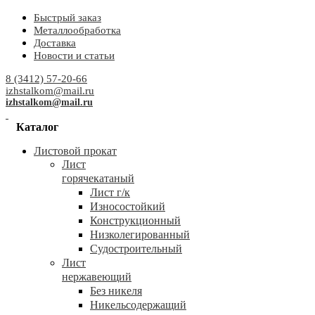
Быстрый заказ
Металлообработка
Доставка
Новости и статьи
8 (3412) 57-20-66
izhstalkom@mail.ru
izhstalkom@mail.ru
Каталог
Листовой прокат
Лист
горячекатаный
Лист г/к
Износостойкий
Конструкционный
Низколегированный
Судостроительный
Лист
нержавеющий
Без никеля
Никельсодержащий