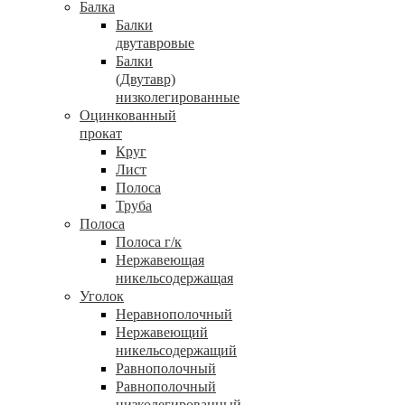
Балка
Балки
двутавровые
Балки
(Двутавр)
низколегированные
Оцинкованный
прокат
Круг
Лист
Полоса
Труба
Полоса
Полоса г/к
Нержавеющая
никельсодержащая
Уголок
Неравнополочный
Нержавеющий
никельсодержащий
Равнополочный
Равнополочный
низколегированный