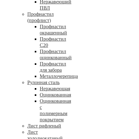
Нержавеющий
ПВЛ
Профнастил
(профлист)
Профнастил
окрашенный
Профнастил
С20
Профнастил
оцинкованный
Профнастил
для забора
Металлочерепица
Рулонная сталь
Нержавеющая
Оцинкованная
Оцинкованная
с
полимерным
покрытием
Лист рифленый
Лист
холоднокатаный