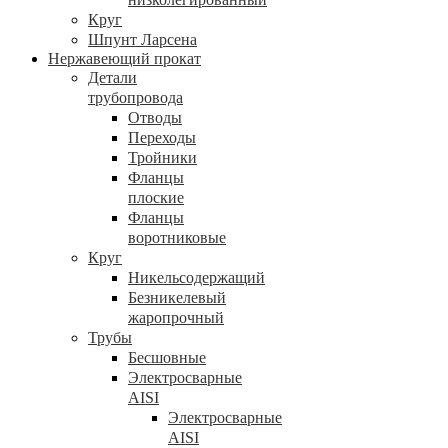
Круг
Шпунт Ларсена
Нержавеющий прокат
Детали
трубопровода
Отводы
Переходы
Тройники
Фланцы
плоские
Фланцы
воротниковые
Круг
Никельсодержащий
Безникелевый
жаропрочный
Трубы
Бесшовные
Электросварные
AISI
Электросварные
AISI