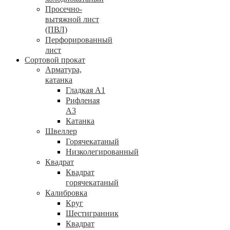
Просечно-
вытяжной лист
(ПВЛ)
Перфорированный
лист
Сортовой прокат
Арматура,
катанка
Гладкая А1
Рифленая
А3
Катанка
Швеллер
Горячекатаный
Низколегированный
Квадрат
Квадрат
горячекатаный
Калибровка
Круг
Шестигранник
Квадрат