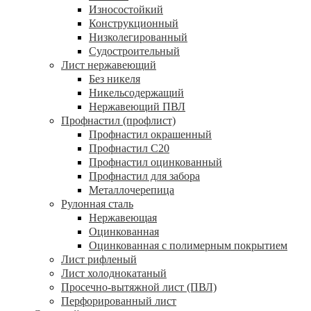
Износостойкий
Конструкционный
Низколегированный
Судостроительный
Лист нержавеющий
Без никеля
Никельсодержащий
Нержавеющий ПВЛ
Профнастил (профлист)
Профнастил окрашенный
Профнастил С20
Профнастил оцинкованный
Профнастил для забора
Металлочерепица
Рулонная сталь
Нержавеющая
Оцинкованная
Оцинкованная с полимерным покрытием
Лист рифленый
Лист холоднокатаный
Просечно-вытяжной лист (ПВЛ)
Перфорированный лист