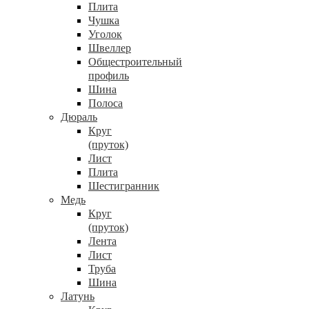
Плита
Чушка
Уголок
Швеллер
Общестроительный
профиль
Шина
Полоса
Дюраль
Круг
(пруток)
Лист
Плита
Шестигранник
Медь
Круг
(пруток)
Лента
Лист
Труба
Шина
Латунь