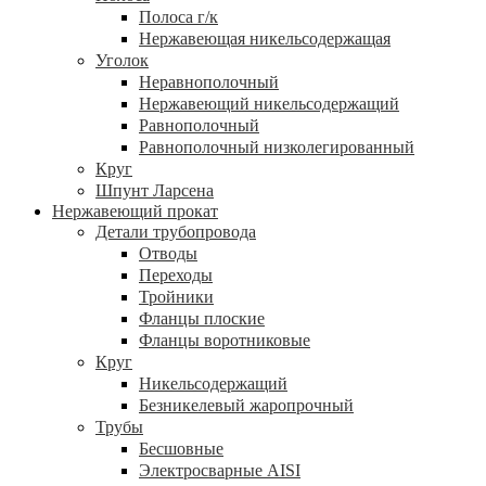
Полоса г/к
Нержавеющая никельсодержащая
Уголок
Неравнополочный
Нержавеющий никельсодержащий
Равнополочный
Равнополочный низколегированный
Круг
Шпунт Ларсена
Нержавеющий прокат
Детали трубопровода
Отводы
Переходы
Тройники
Фланцы плоские
Фланцы воротниковые
Круг
Никельсодержащий
Безникелевый жаропрочный
Трубы
Бесшовные
Электросварные AISI