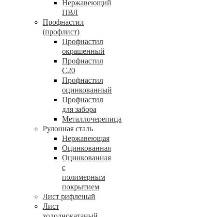
Нержавеющий
ПВЛ
Профнастил
(профлист)
Профнастил
окрашенный
Профнастил
С20
Профнастил
оцинкованный
Профнастил
для забора
Металлочерепица
Рулонная сталь
Нержавеющая
Оцинкованная
Оцинкованная
с
полимерным
покрытием
Лист рифленый
Лист
холоднокатаный