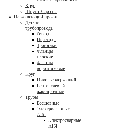
Круг
Шпунт Ларсена
Нержавеющий прокат
Детали
трубопровода
Отводы
Переходы
Тройники
Фланцы
плоские
Фланцы
воротниковые
Круг
Никельсодержащий
Безникелевый
жаропрочный
Трубы
Бесшовные
Электросварные
AISI
Электросварные
AISI