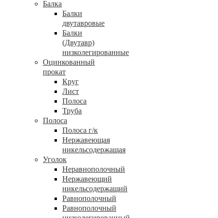
Балка
Балки
двутавровые
Балки
(Двутавр)
низколегированные
Оцинкованный
прокат
Круг
Лист
Полоса
Труба
Полоса
Полоса г/к
Нержавеющая
никельсодержащая
Уголок
Неравнополочный
Нержавеющий
никельсодержащий
Равнополочный
Равнополочный
низколегированный