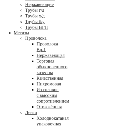
Нержавеющие
Трубы г/д
Трубы х/д
Трубы б/у
Трубы ВГП
Метизы
Проволока
Проволока
Вр-1
Нержавеющая
Торговая
обыкновенного
качества
Качественная
Нихромовая
Из сплавов
с высоким
сопротивлением
Отожжённая
Лента
Холоднокатаная
упаковочная