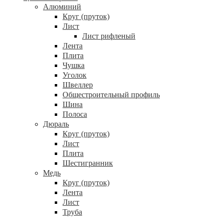
Алюминий
Круг (пруток)
Лист
Лист рифленый
Лента
Плита
Чушка
Уголок
Швеллер
Общестроительный профиль
Шина
Полоса
Дюраль
Круг (пруток)
Лист
Плита
Шестигранник
Медь
Круг (пруток)
Лента
Лист
Труба