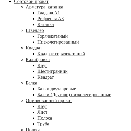
Сортовой прокат
Арматура, катанка
Гладкая А1
Рифленая А3
Катанка
Швеллер
Горячекатаный
Низколегированный
Квадрат
Квадрат горячекатаный
Калибровка
Круг
Шестигранник
Квадрат
Балка
Балки двутавровые
Балки (Двутавр) низколегированные
Оцинкованный прокат
Круг
Лист
Полоса
Труба
Полоса