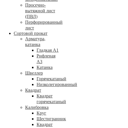
Просечно-
вытяжной лист
(ПВЛ)
Перфорированный
лист
Сортовой прокат
Арматура,
катанка
Гладкая А1
Рифленая
А3
Катанка
Швеллер
Горячекатаный
Низколегированный
Квадрат
Квадрат
горячекатаный
Калибровка
Круг
Шестигранник
Квадрат