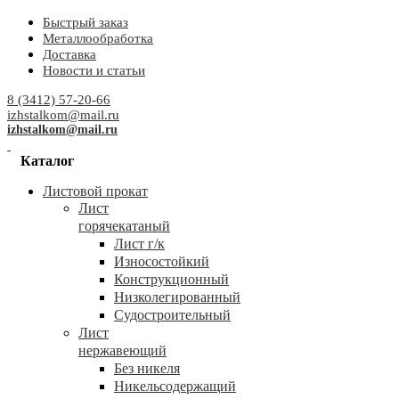
Быстрый заказ
Металлообработка
Доставка
Новости и статьи
8 (3412) 57-20-66
izhstalkom@mail.ru
izhstalkom@mail.ru
Каталог
Листовой прокат
Лист
горячекатаный
Лист г/к
Износостойкий
Конструкционный
Низколегированный
Судостроительный
Лист
нержавеющий
Без никеля
Никельсодержащий