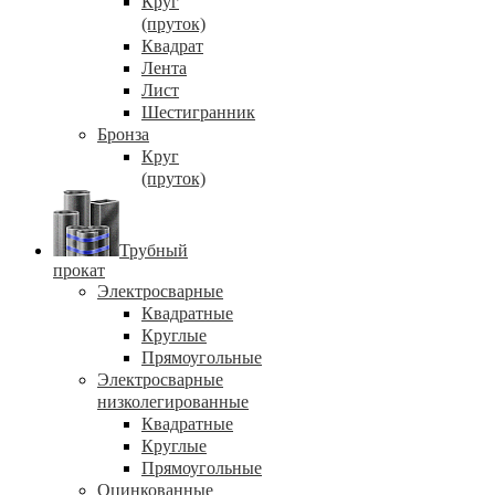
Круг
(пруток)
Квадрат
Лента
Лист
Шестигранник
Бронза
Круг
(пруток)
Трубный
прокат
Электросварные
Квадратные
Круглые
Прямоугольные
Электросварные
низколегированные
Квадратные
Круглые
Прямоугольные
Оцинкованные