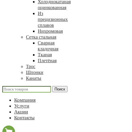
Холоднокатаная
оцинкованная
Из
прецизионных
сплавов
Нихромовая
Сетка стальная
Сварная
кладочная
Тканая
Плетёная
Трос
Шпонки
Канаты
Поиск
Компания
Услуги
Акции
Контакты