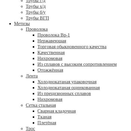
Трубы г/д
Трубы х/д
Трубы б/у
Трубы ВГП
Метизы
Проволока
Проволока Вр-1
Нержавеющая
Торговая обыкновенного качества
Качественная
Нихромовая
Из сплавов с высоким сопротивлением
Отожжённая
Лента
Холоднокатаная упаковочная
Холоднокатаная оцинкованная
Из прецизионных сплавов
Нихромовая
Сетка стальная
Сварная кладочная
Тканая
Плетёная
Трос