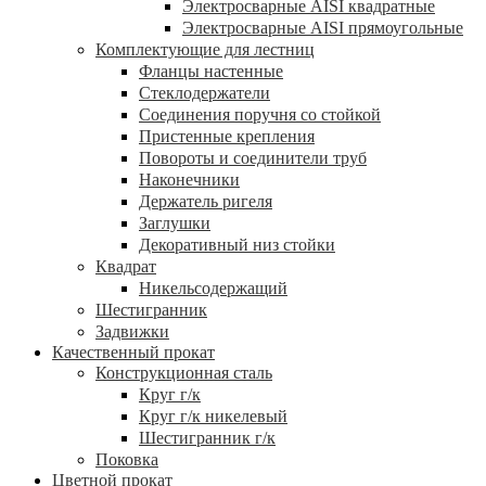
Электросварные AISI квадратные
Электросварные AISI прямоугольные
Комплектующие для лестниц
Фланцы настенные
Стеклодержатели
Соединения поручня со стойкой
Пристенные крепления
Повороты и соединители труб
Наконечники
Держатель ригеля
Заглушки
Декоративный низ стойки
Квадрат
Никельсодержащий
Шестигранник
Задвижки
Качественный прокат
Конструкционная сталь
Круг г/к
Круг г/к никелевый
Шестигранник г/к
Поковка
Цветной прокат