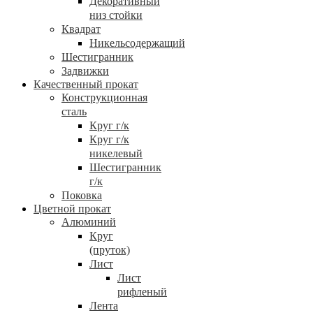
Декоративный
низ стойки
Квадрат
Никельсодержащий
Шестигранник
Задвижки
Качественный прокат
Конструкционная
сталь
Круг г/к
Круг г/к
никелевый
Шестигранник
г/к
Поковка
Цветной прокат
Алюминий
Круг
(пруток)
Лист
Лист
рифленый
Лента