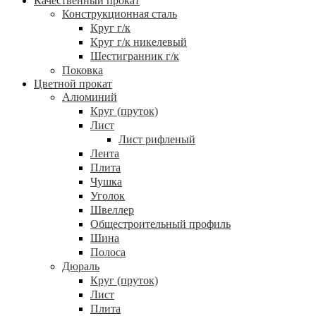
Качественный прокат
Конструкционная сталь
Круг г/к
Круг г/к никелевый
Шестигранник г/к
Поковка
Цветной прокат
Алюминий
Круг (пруток)
Лист
Лист рифленый
Лента
Плита
Чушка
Уголок
Швеллер
Общестроительный профиль
Шина
Полоса
Дюраль
Круг (пруток)
Лист
Плита