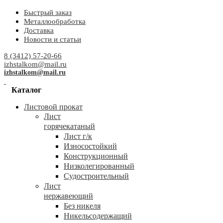
Быстрый заказ
Металлообработка
Доставка
Новости и статьи
8 (3412) 57-20-66
izhstalkom@mail.ru
izhstalkom@mail.ru
Каталог
Листовой прокат
Лист
горячекатаный
Лист г/к
Износостойкий
Конструкционный
Низколегированный
Судостроительный
Лист
нержавеющий
Без никеля
Никельсодержащий