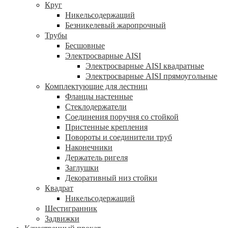
Круг
Никельсодержащий
Безникелевый жаропрочный
Трубы
Бесшовные
Электросварные AISI
Электросварные AISI квадратные
Электросварные AISI прямоугольные
Комплектующие для лестниц
Фланцы настенные
Стеклодержатели
Соединения поручня со стойкой
Пристенные крепления
Повороты и соединители труб
Наконечники
Держатель ригеля
Заглушки
Декоративный низ стойки
Квадрат
Никельсодержащий
Шестигранник
Задвижки