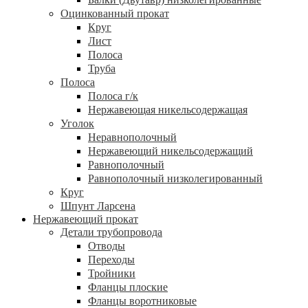
Оцинкованный прокат
Круг
Лист
Полоса
Труба
Полоса
Полоса г/к
Нержавеющая никельсодержащая
Уголок
Неравнополочный
Нержавеющий никельсодержащий
Равнополочный
Равнополочный низколегированный
Круг
Шпунт Ларсена
Нержавеющий прокат
Детали трубопровода
Отводы
Переходы
Тройники
Фланцы плоские
Фланцы воротниковые