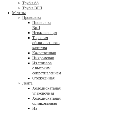
Трубы б/у
Трубы ВГП
Метизы
Проволока
Проволока
Вр-1
Нержавеющая
Торговая
обыкновенного
качества
Качественная
Нихромовая
Из сплавов
с высоким
сопротивлением
Отожжённая
Лента
Холоднокатаная
упаковочная
Холоднокатаная
оцинкованная
Из