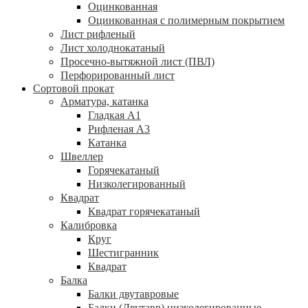
Оцинкованная
Оцинкованная с полимерным покрытием
Лист рифленый
Лист холоднокатаный
Просечно-вытяжной лист (ПВЛ)
Перфорированный лист
Сортовой прокат
Арматура, катанка
Гладкая А1
Рифленая А3
Катанка
Швеллер
Горячекатаный
Низколегированный
Квадрат
Квадрат горячекатаный
Калибровка
Круг
Шестигранник
Квадрат
Балка
Балки двутавровые
Балки (Двутавр) низколегированные