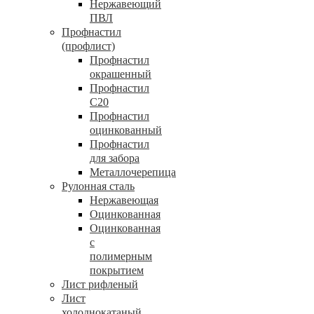
Нержавеющий
ПВЛ
Профнастил
(профлист)
Профнастил
окрашенный
Профнастил
С20
Профнастил
оцинкованный
Профнастил
для забора
Металлочерепица
Рулонная сталь
Нержавеющая
Оцинкованная
Оцинкованная
с
полимерным
покрытием
Лист рифленый
Лист
холоднокатаный