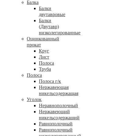
Балка
Балки
двутавровые
Балки
(Двутавр)
низколегированные
Оцинкованный
прокат
Круг
Лист
Полоса
Труба
Полоса
Полоса г/к
Нержавеющая
никельсодержащая
Уголок
Неравнополочный
Нержавеющий
никельсодержащий
Равнополочный
Равнополочный
низколегированный