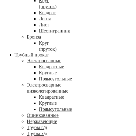
Круг
(пруток)
Квадрат
Лента
Лист
Шестигранник
Бронза
Круг
(пруток)
Трубный прокат
Электросварные
Квадратные
Круглые
Прямоугольные
Электросварные
низколегированные
Квадратные
Круглые
Прямоугольные
Оцинкованные
Нержавеющие
Трубы г/д
Трубы х/д