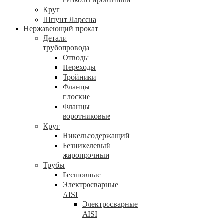
Круг
Шпунт Ларсена
Нержавеющий прокат
Детали
трубопровода
Отводы
Переходы
Тройники
Фланцы
плоские
Фланцы
воротниковые
Круг
Никельсодержащий
Безникелевый
жаропрочный
Трубы
Бесшовные
Электросварные
AISI
Электросварные
AISI