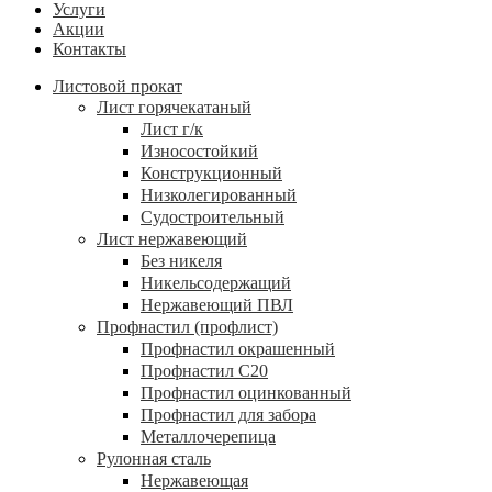
Услуги
Акции
Контакты
Листовой прокат
Лист горячекатаный
Лист г/к
Износостойкий
Конструкционный
Низколегированный
Судостроительный
Лист нержавеющий
Без никеля
Никельсодержащий
Нержавеющий ПВЛ
Профнастил (профлист)
Профнастил окрашенный
Профнастил С20
Профнастил оцинкованный
Профнастил для забора
Металлочерепица
Рулонная сталь
Нержавеющая