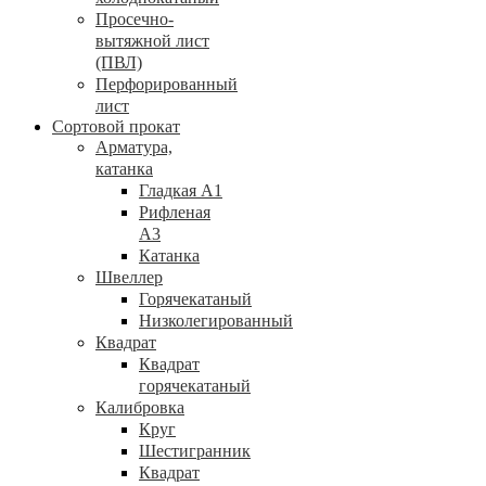
Просечно-
вытяжной лист
(ПВЛ)
Перфорированный
лист
Сортовой прокат
Арматура,
катанка
Гладкая А1
Рифленая
А3
Катанка
Швеллер
Горячекатаный
Низколегированный
Квадрат
Квадрат
горячекатаный
Калибровка
Круг
Шестигранник
Квадрат