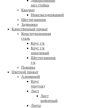
Декоративный
низ стойки
Квадрат
Никельсодержащий
Шестигранник
Задвижки
Качественный прокат
Конструкционная
сталь
Круг г/к
Круг г/к
никелевый
Шестигранник
г/к
Поковка
Цветной прокат
Алюминий
Круг
(пруток)
Лист
Лист
рифленый
Лента