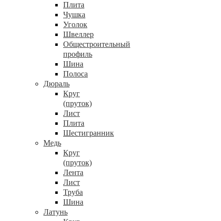
Плита
Чушка
Уголок
Швеллер
Общестроительный
профиль
Шина
Полоса
Дюраль
Круг
(пруток)
Лист
Плита
Шестигранник
Медь
Круг
(пруток)
Лента
Лист
Труба
Шина
Латунь