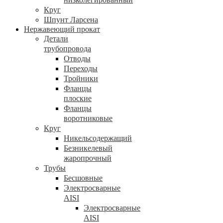
Круг
Шпунт Ларсена
Нержавеющий прокат
Детали
трубопровода
Отводы
Переходы
Тройники
Фланцы
плоские
Фланцы
воротниковые
Круг
Никельсодержащий
Безникелевый
жаропрочный
Трубы
Бесшовные
Электросварные
AISI
Электросварные
AISI