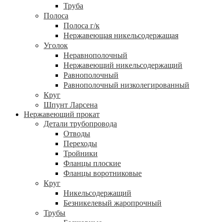
Труба
Полоса
Полоса г/к
Нержавеющая никельсодержащая
Уголок
Неравнополочный
Нержавеющий никельсодержащий
Равнополочный
Равнополочный низколегированный
Круг
Шпунт Ларсена
Нержавеющий прокат
Детали трубопровода
Отводы
Переходы
Тройники
Фланцы плоские
Фланцы воротниковые
Круг
Никельсодержащий
Безникелевый жаропрочный
Трубы