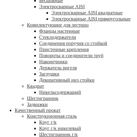
Бесшовные
Электросварные AISI
Электросварные AISI квадратные
Электросварные AISI прямоугольные
Комплектующие для лестниц
Фланцы настенные
Стеклодержатели
Соединения поручня со стойкой
Пристенные крепления
Повороты и соединители труб
Наконечники
Держатель ригеля
Заглушки
Декоративный низ стойки
Квадрат
Никельсодержащий
Шестигранник
Задвижки
Качественный прокат
Конструкционная сталь
Круг г/к
Круг г/к никелевый
Шестигранник г/к