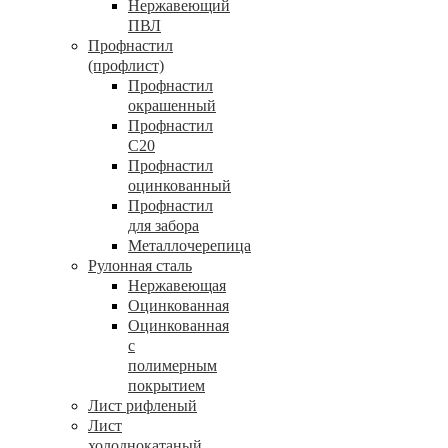
Нержавеющий
ПВЛ
Профнастил
(профлист)
Профнастил
окрашенный
Профнастил
С20
Профнастил
оцинкованный
Профнастил
для забора
Металлочерепица
Рулонная сталь
Нержавеющая
Оцинкованная
Оцинкованная
с
полимерным
покрытием
Лист рифленый
Лист
холоднокатаный