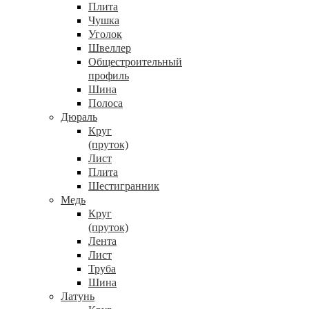
Плита
Чушка
Уголок
Швеллер
Общестроительный
профиль
Шина
Полоса
Дюраль
Круг
(пруток)
Лист
Плита
Шестигранник
Медь
Круг
(пруток)
Лента
Лист
Труба
Шина
Латунь