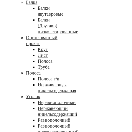
Балка
Балки
двутавровые
Балки
(Двутавр)
низколегированные
Оцинкованный
прокат
Круг
Лист
Полоса
Труба
Полоса
Полоса г/к
Нержавеющая
никельсодержащая
Уголок
Неравнополочный
Нержавеющий
никельсодержащий
Равнополочный
Равнополочный
низколегированный