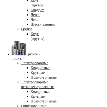
Круг
(пруток)
Квадрат
Лента
Лист
Шестигранник
Бронза
Круг
(пруток)
Трубный
прокат
Электросварные
Квадратные
Круглые
Прямоугольные
Электросварные
низколегированные
Квадратные
Круглые
Прямоугольные
Оцинкованные