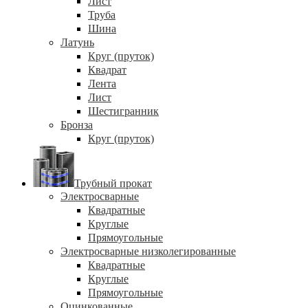
Лист
Труба
Шина
Латунь
Круг (пруток)
Квадрат
Лента
Лист
Шестигранник
Бронза
Круг (пруток)
Трубный прокат
Электросварные
Квадратные
Круглые
Прямоугольные
Электросварные низколегированные
Квадратные
Круглые
Прямоугольные
Оцинкованные