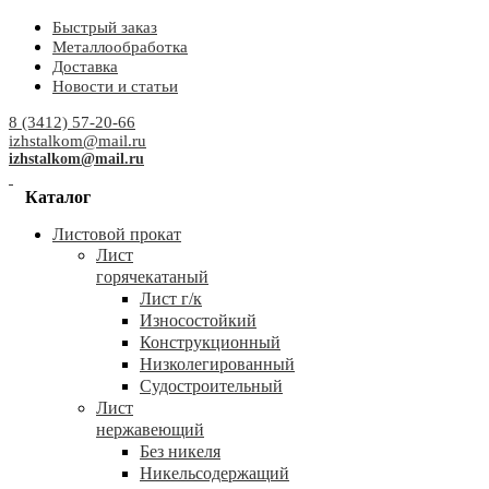
Быстрый заказ
Металлообработка
Доставка
Новости и статьи
8 (3412) 57-20-66
izhstalkom@mail.ru
izhstalkom@mail.ru
Каталог
Листовой прокат
Лист
горячекатаный
Лист г/к
Износостойкий
Конструкционный
Низколегированный
Судостроительный
Лист
нержавеющий
Без никеля
Никельсодержащий