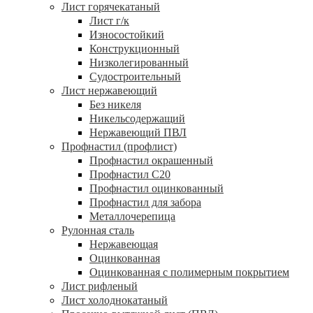
Лист горячекатаный
Лист г/к
Износостойкий
Конструкционный
Низколегированный
Судостроительный
Лист нержавеющий
Без никеля
Никельсодержащий
Нержавеющий ПВЛ
Профнастил (профлист)
Профнастил окрашенный
Профнастил С20
Профнастил оцинкованный
Профнастил для забора
Металлочерепица
Рулонная сталь
Нержавеющая
Оцинкованная
Оцинкованная с полимерным покрытием
Лист рифленый
Лист холоднокатаный