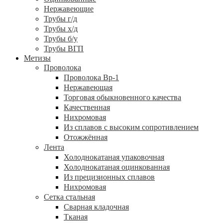
Нержавеющие
Трубы г/д
Трубы х/д
Трубы б/у
Трубы ВГП
Метизы
Проволока
Проволока Вр-1
Нержавеющая
Торговая обыкновенного качества
Качественная
Нихромовая
Из сплавов с высоким сопротивлением
Отожжённая
Лента
Холоднокатаная упаковочная
Холоднокатаная оцинкованная
Из прецизионных сплавов
Нихромовая
Сетка стальная
Сварная кладочная
Тканая