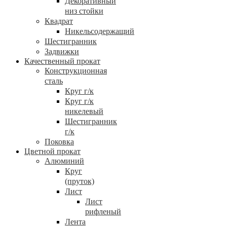
Декоративный
низ стойки
Квадрат
Никельсодержащий
Шестигранник
Задвижки
Качественный прокат
Конструкционная
сталь
Круг г/к
Круг г/к
никелевый
Шестигранник
г/к
Поковка
Цветной прокат
Алюминий
Круг
(пруток)
Лист
Лист
рифленый
Лента