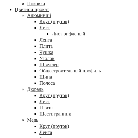
Поковка
Цветной прокат
Алюминий
Круг (пруток)
Лист
Лист рифленый
Лента
Плита
Чушка
Уголок
Швеллер
Общестроительный профиль
Шина
Полоса
Дюраль
Круг (пруток)
Лист
Плита
Шестигранник
Медь
Круг (пруток)
Лента