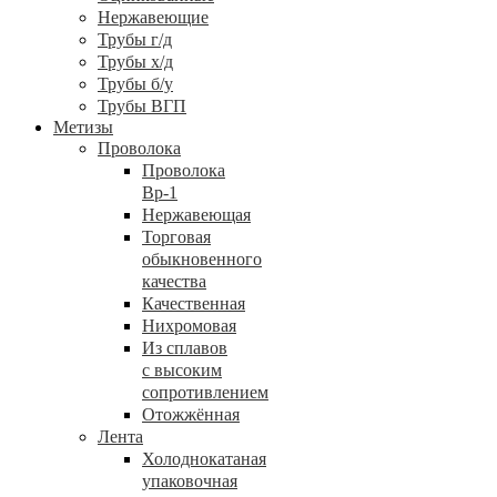
Нержавеющие
Трубы г/д
Трубы х/д
Трубы б/у
Трубы ВГП
Метизы
Проволока
Проволока
Вр-1
Нержавеющая
Торговая
обыкновенного
качества
Качественная
Нихромовая
Из сплавов
с высоким
сопротивлением
Отожжённая
Лента
Холоднокатаная
упаковочная