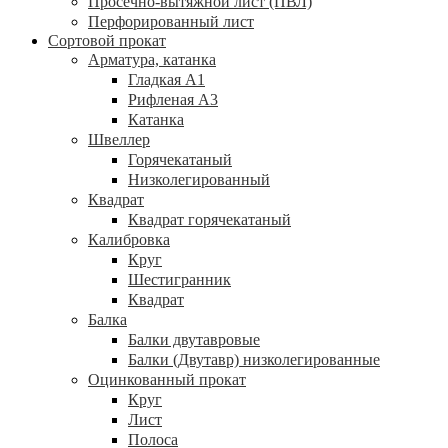
Просечно-вытяжной лист (ПВЛ)
Перфорированный лист
Сортовой прокат
Арматура, катанка
Гладкая А1
Рифленая А3
Катанка
Швеллер
Горячекатаный
Низколегированный
Квадрат
Квадрат горячекатаный
Калибровка
Круг
Шестигранник
Квадрат
Балка
Балки двутавровые
Балки (Двутавр) низколегированные
Оцинкованный прокат
Круг
Лист
Полоса