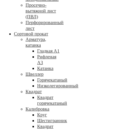
Просечно-
вытяжной лист
(ПВЛ)
Перфорированный
лист
Сортовой прокат
Арматура,
катанка
Гладкая А1
Рифленая
А3
Катанка
Швеллер
Горячекатаный
Низколегированный
Квадрат
Квадрат
горячекатаный
Калибровка
Круг
Шестигранник
Квадрат