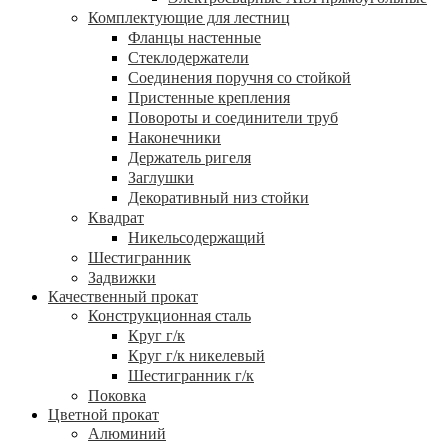
Комплектующие для лестниц
Фланцы настенные
Стеклодержатели
Соединения поручня со стойкой
Пристенные крепления
Повороты и соединители труб
Наконечники
Держатель ригеля
Заглушки
Декоративный низ стойки
Квадрат
Никельсодержащий
Шестигранник
Задвижки
Качественный прокат
Конструкционная сталь
Круг г/к
Круг г/к никелевый
Шестигранник г/к
Поковка
Цветной прокат
Алюминий