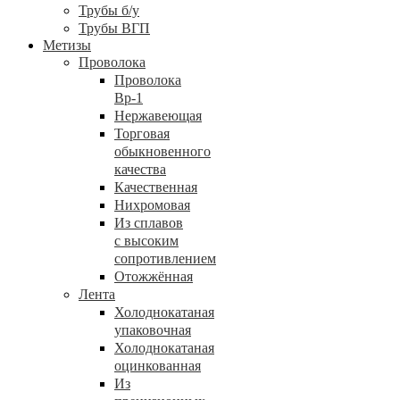
Трубы б/у
Трубы ВГП
Метизы
Проволока
Проволока
Вр-1
Нержавеющая
Торговая
обыкновенного
качества
Качественная
Нихромовая
Из сплавов
с высоким
сопротивлением
Отожжённая
Лента
Холоднокатаная
упаковочная
Холоднокатаная
оцинкованная
Из