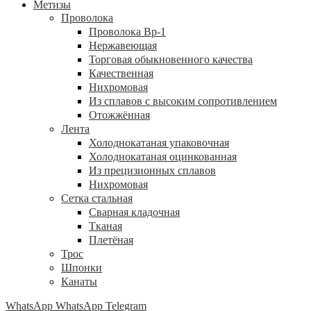
Метизы
Проволока
Проволока Вр-1
Нержавеющая
Торговая обыкновенного качества
Качественная
Нихромовая
Из сплавов с высоким сопротивлением
Отожжённая
Лента
Холоднокатаная упаковочная
Холоднокатаная оцинкованная
Из прецизионных сплавов
Нихромовая
Сетка стальная
Сварная кладочная
Тканая
Плетёная
Трос
Шпонки
Канаты
WhatsApp
WhatsApp
Telegram