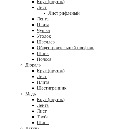
Круг (пруток)
Лист
Лист рифленый
Лента
Плита
Чушка
Уголок
Швеллер
Общестроительный профиль
Шина
Полоса
Дюраль
Круг (пруток)
Лист
Плита
Шестигранник
Медь
Круг (пруток)
Лента
Лист
Труба
Шина
Латунь