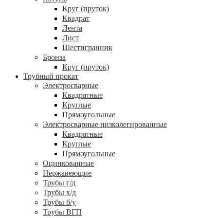
Круг (пруток)
Квадрат
Лента
Лист
Шестигранник
Бронза
Круг (пруток)
Трубный прокат
Электросварные
Квадратные
Круглые
Прямоугольные
Электросварные низколегированные
Квадратные
Круглые
Прямоугольные
Оцинкованные
Нержавеющие
Трубы г/д
Трубы х/д
Трубы б/у
Трубы ВГП