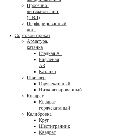
Просечно-
вытяжной лист
(ПВЛ)
Перфорированный
лист
Сортовой прокат
Арматура,
катанка
Гладкая А1
Рифленая
А3
Катанка
Швеллер
Горячекатаный
Низколегированный
Квадрат
Квадрат
горячекатаный
Калибровка
Круг
Шестигранник
Квадрат