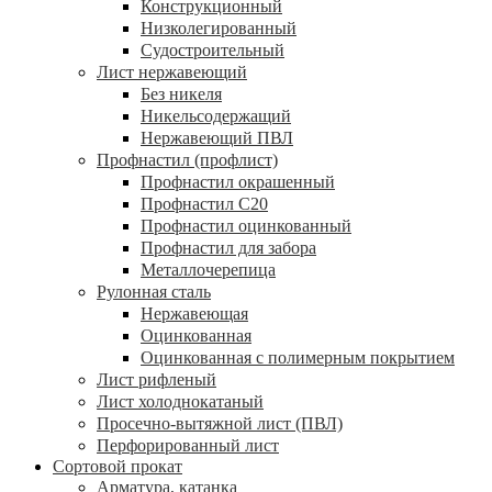
Конструкционный
Низколегированный
Судостроительный
Лист нержавеющий
Без никеля
Никельсодержащий
Нержавеющий ПВЛ
Профнастил (профлист)
Профнастил окрашенный
Профнастил С20
Профнастил оцинкованный
Профнастил для забора
Металлочерепица
Рулонная сталь
Нержавеющая
Оцинкованная
Оцинкованная с полимерным покрытием
Лист рифленый
Лист холоднокатаный
Просечно-вытяжной лист (ПВЛ)
Перфорированный лист
Сортовой прокат
Арматура, катанка