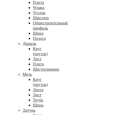
Плита
Чушка
Уголок
Швеллер
Общестроительный
профиль
Шина
Полоса
Дюраль
Круг
(пруток)
Лист
Плита
Шестигранник
Медь
Круг
(пруток)
Лента
Лист
Труба
Шина
Латунь