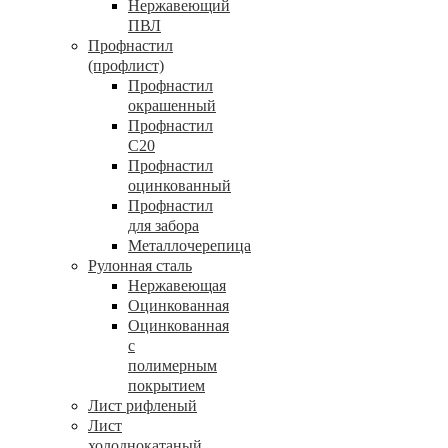
Нержавеющий
ПВЛ
Профнастил
(профлист)
Профнастил
окрашенный
Профнастил
С20
Профнастил
оцинкованный
Профнастил
для забора
Металлочерепица
Рулонная сталь
Нержавеющая
Оцинкованная
Оцинкованная
с
полимерным
покрытием
Лист рифленый
Лист
холоднокатаный