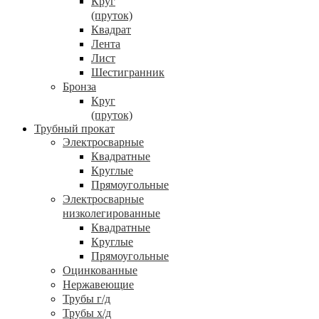
Круг
(пруток)
Квадрат
Лента
Лист
Шестигранник
Бронза
Круг
(пруток)
Трубный прокат
Электросварные
Квадратные
Круглые
Прямоугольные
Электросварные
низколегированные
Квадратные
Круглые
Прямоугольные
Оцинкованные
Нержавеющие
Трубы г/д
Трубы х/д