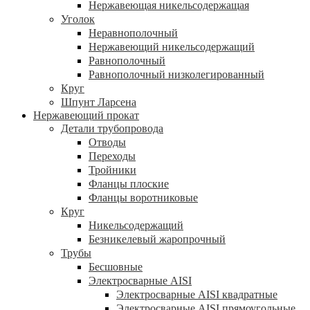
Нержавеющая никельсодержащая
Уголок
Неравнополочный
Нержавеющий никельсодержащий
Равнополочный
Равнополочный низколегированный
Круг
Шпунт Ларсена
Нержавеющий прокат
Детали трубопровода
Отводы
Переходы
Тройники
Фланцы плоские
Фланцы воротниковые
Круг
Никельсодержащий
Безникелевый жаропрочный
Трубы
Бесшовные
Электросварные AISI
Электросварные AISI квадратные
Электросварные AISI прямоугольные