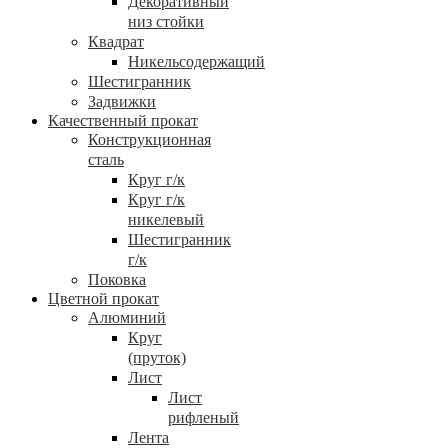
Декоративный
низ стойки
Квадрат
Никельсодержащий
Шестигранник
Задвижки
Качественный прокат
Конструкционная
сталь
Круг г/к
Круг г/к
никелевый
Шестигранник
г/к
Поковка
Цветной прокат
Алюминий
Круг
(пруток)
Лист
Лист
рифленый
Лента