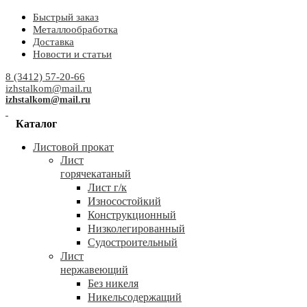
Быстрый заказ
Металлообработка
Доставка
Новости и статьи
8 (3412) 57-20-66
izhstalkom@mail.ru
izhstalkom@mail.ru
Каталог
Листовой прокат
Лист
горячекатаный
Лист г/к
Износостойкий
Конструкционный
Низколегированный
Судостроительный
Лист
нержавеющий
Без никеля
Никельсодержащий