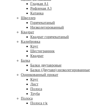
Гладкая А1
Рифленая А3
Катанка
Швеллер
Горячекатаный
Низколегированный
Квадрат
Квадрат горячекатаный
Калибровка
Круг
Шестигранник
Квадрат
Балка
Балки двутавровые
Балки (Двутавр) низколегированные
Оцинкованный прокат
Круг
Лист
Полоса
Труба
Полоса
Полоса г/к