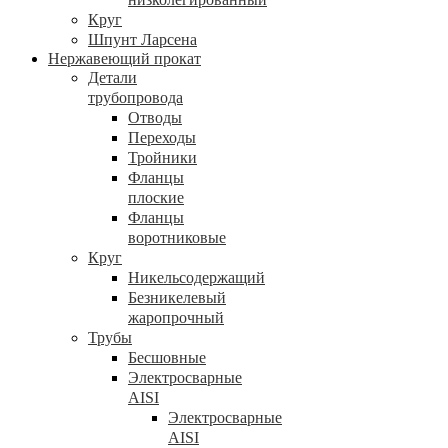
Круг
Шпунт Ларсена
Нержавеющий прокат
Детали
трубопровода
Отводы
Переходы
Тройники
Фланцы
плоские
Фланцы
воротниковые
Круг
Никельсодержащий
Безникелевый
жаропрочный
Трубы
Бесшовные
Электросварные
AISI
Электросварные
AISI