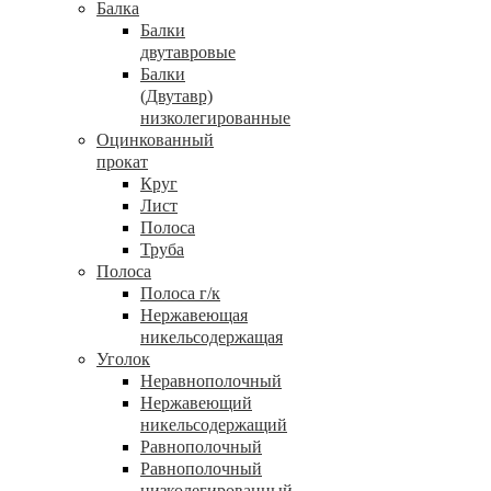
Балка
Балки
двутавровые
Балки
(Двутавр)
низколегированные
Оцинкованный
прокат
Круг
Лист
Полоса
Труба
Полоса
Полоса г/к
Нержавеющая
никельсодержащая
Уголок
Неравнополочный
Нержавеющий
никельсодержащий
Равнополочный
Равнополочный
низколегированный