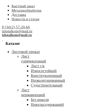
Быстрый заказ
Металлообработка
Доставка
Новости и статьи
8 (3412) 57-20-66
izhstalkom@mail.ru
izhstalkom@mail.ru
Каталог
Листовой прокат
Лист
горячекатаный
Лист г/к
Износостойкий
Конструкционный
Низколегированный
Судостроительный
Лист
нержавеющий
Без никеля
Никельсодержащий