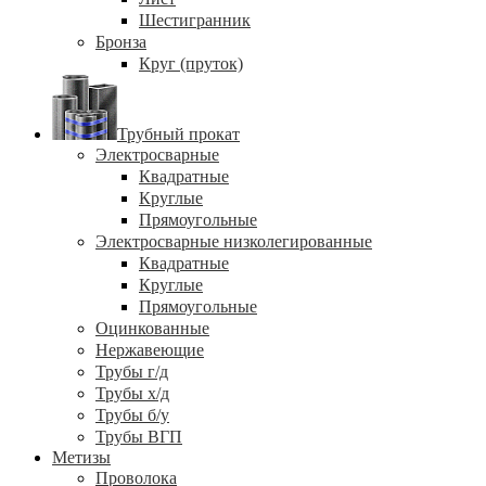
Шестигранник
Бронза
Круг (пруток)
Трубный прокат
Электросварные
Квадратные
Круглые
Прямоугольные
Электросварные низколегированные
Квадратные
Круглые
Прямоугольные
Оцинкованные
Нержавеющие
Трубы г/д
Трубы х/д
Трубы б/у
Трубы ВГП
Метизы
Проволока