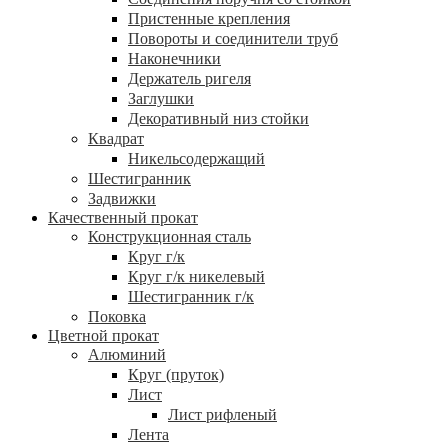
Пристенные крепления
Повороты и соединители труб
Наконечники
Держатель ригеля
Заглушки
Декоративный низ стойки
Квадрат
Никельсодержащий
Шестигранник
Задвижки
Качественный прокат
Конструкционная сталь
Круг г/к
Круг г/к никелевый
Шестигранник г/к
Поковка
Цветной прокат
Алюминий
Круг (пруток)
Лист
Лист рифленый
Лента