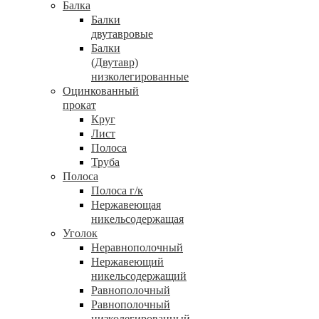
Балка
Балки
двутавровые
Балки
(Двутавр)
низколегированные
Оцинкованный
прокат
Круг
Лист
Полоса
Труба
Полоса
Полоса г/к
Нержавеющая
никельсодержащая
Уголок
Неравнополочный
Нержавеющий
никельсодержащий
Равнополочный
Равнополочный
низколегированный