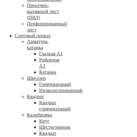
Просечно-
вытяжной лист
(ПВЛ)
Перфорированный
лист
Сортовой прокат
Арматура,
катанка
Гладкая А1
Рифленая
А3
Катанка
Швеллер
Горячекатаный
Низколегированный
Квадрат
Квадрат
горячекатаный
Калибровка
Круг
Шестигранник
Квадрат