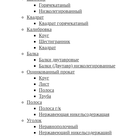
Горячекатаный
Низколегированный
Квадрат
Квадрат горячекатаный
Калибровка
Круг
Шестигранник
Квадрат
Балка
Балки двутавровые
Балки (Двутавр) низколегированные
Оцинкованный прокат
Круг
Лист
Полоса
Труба
Полоса
Полоса г/к
Нержавеющая никельсодержащая
Уголок
Неравнополочный
Нержавеющий никельсодержащий