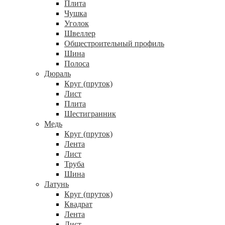
Плита
Чушка
Уголок
Швеллер
Общестроительный профиль
Шина
Полоса
Дюраль
Круг (пруток)
Лист
Плита
Шестигранник
Медь
Круг (пруток)
Лента
Лист
Труба
Шина
Латунь
Круг (пруток)
Квадрат
Лента
Лист