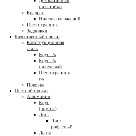
Декоративный
низ стойки
Квадрат
Никельсодержащий
Шестигранник
Задвижки
Качественный прокат
Конструкционная
сталь
Круг г/к
Круг г/к
никелевый
Шестигранник
г/к
Поковка
Цветной прокат
Алюминий
Круг
(пруток)
Лист
Лист
рифленый
Лента