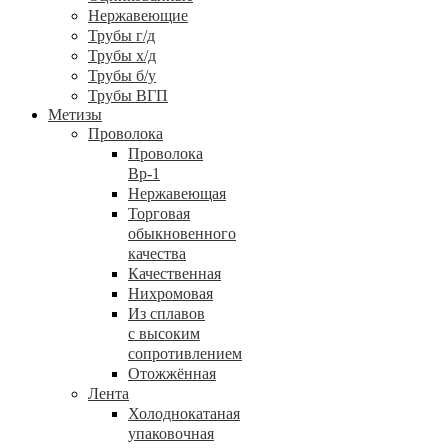
Нержавеющие
Трубы г/д
Трубы х/д
Трубы б/у
Трубы ВГП
Метизы
Проволока
Проволока
Вр-1
Нержавеющая
Торговая
обыкновенного
качества
Качественная
Нихромовая
Из сплавов
с высоким
сопротивлением
Отожжённая
Лента
Холоднокатаная
упаковочная