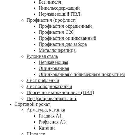
Без никеля
Никельсодержащий
Нержавеющий ПВЛ
Профнастил (профлист)
Профнастил окрашенный
Профнастил С20
Профнастил оцинкованный
Профнастил для забора
Металлочерепица
Рулонная сталь
Нержавеющая
Оцинкованная
Оцинкованная с полимерным покрытием
Лист рифленый
Лист холоднокатаный
Просечно-вытяжной лист (ПВЛ)
Перфорированный лист
Сортовой прокат
Арматура, катанка
Гладкая А1
Рифленая А3
Катанка
Швеллер