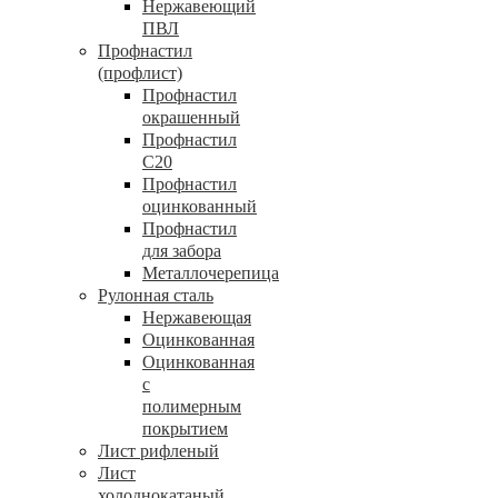
Нержавеющий
ПВЛ
Профнастил
(профлист)
Профнастил
окрашенный
Профнастил
С20
Профнастил
оцинкованный
Профнастил
для забора
Металлочерепица
Рулонная сталь
Нержавеющая
Оцинкованная
Оцинкованная
с
полимерным
покрытием
Лист рифленый
Лист
холоднокатаный