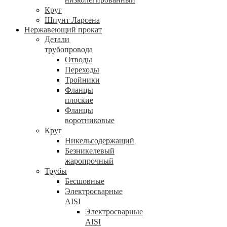
Круг
Шпунт Ларсена
Нержавеющий прокат
Детали
трубопровода
Отводы
Переходы
Тройники
Фланцы
плоские
Фланцы
воротниковые
Круг
Никельсодержащий
Безникелевый
жаропрочный
Трубы
Бесшовные
Электросварные
AISI
Электросварные
AISI