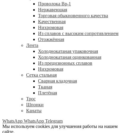
Проволока Вр-1
Нержавеющая
Торговая обыкновенного качества
Качественная
Нихромовая
Из сплавов с высоким сопротивлением
Отожжённая
Лента
Холоднокатаная упаковочная
Холоднокатаная оцинкованная
Из прецизионных сплавов
Нихромовая
Сетка стальная
Сварная кладочная
Тканая
Плетёная
Трос
Шпонки
Канаты
WhatsApp
WhatsApp
Telegram
Мы используем cookies для улучшения работы на нашем
сайте.