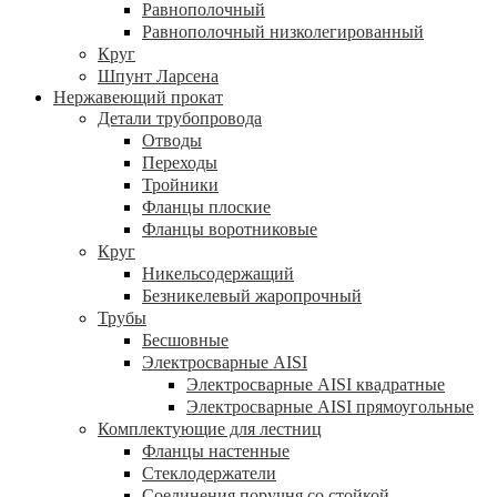
Равнополочный
Равнополочный низколегированный
Круг
Шпунт Ларсена
Нержавеющий прокат
Детали трубопровода
Отводы
Переходы
Тройники
Фланцы плоские
Фланцы воротниковые
Круг
Никельсодержащий
Безникелевый жаропрочный
Трубы
Бесшовные
Электросварные AISI
Электросварные AISI квадратные
Электросварные AISI прямоугольные
Комплектующие для лестниц
Фланцы настенные
Стеклодержатели
Соединения поручня со стойкой