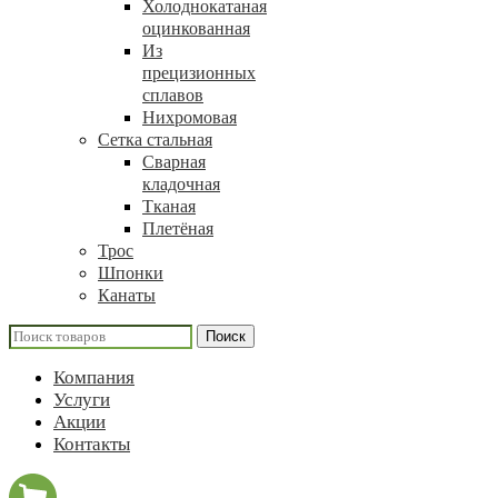
Холоднокатаная
оцинкованная
Из
прецизионных
сплавов
Нихромовая
Сетка стальная
Сварная
кладочная
Тканая
Плетёная
Трос
Шпонки
Канаты
Поиск
Компания
Услуги
Акции
Контакты