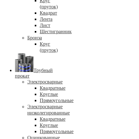
Круг
(пруток)
Квадрат
Лента
Лист
Шестигранник
Бронза
Круг
(пруток)
Трубный
прокат
Электросварные
Квадратные
Круглые
Прямоугольные
Электросварные
низколегированные
Квадратные
Круглые
Прямоугольные
Оцинкованные