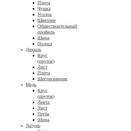
Плита
Чушка
Уголок
Швеллер
Общестроительный
профиль
Шина
Полоса
Дюраль
Круг
(пруток)
Лист
Плита
Шестигранник
Медь
Круг
(пруток)
Лента
Лист
Труба
Шина
Латунь