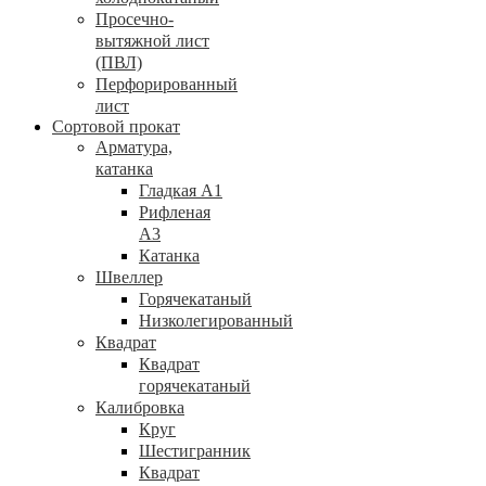
Просечно-
вытяжной лист
(ПВЛ)
Перфорированный
лист
Сортовой прокат
Арматура,
катанка
Гладкая А1
Рифленая
А3
Катанка
Швеллер
Горячекатаный
Низколегированный
Квадрат
Квадрат
горячекатаный
Калибровка
Круг
Шестигранник
Квадрат