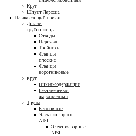
Круг
Шпунт Ларсена
Нержавеющий прокат
Детали
трубопровода
Отводы
Переходы
Тройники
Фланцы
плоские
Фланцы
воротниковые
Круг
Никельсодержащий
Безникелевый
жаропрочный
Трубы
Бесшовные
Электросварные
AISI
Электросварные
AISI