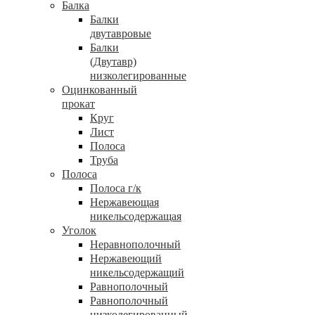
Балка
Балки
двутавровые
Балки
(Двутавр)
низколегированные
Оцинкованный
прокат
Круг
Лист
Полоса
Труба
Полоса
Полоса г/к
Нержавеющая
никельсодержащая
Уголок
Неравнополочный
Нержавеющий
никельсодержащий
Равнополочный
Равнополочный
низколегированный