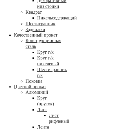
Декоративный
низ стойки
Квадрат
Никельсодержащий
Шестигранник
Задвижки
Качественный прокат
Конструкционная
сталь
Круг г/к
Круг г/к
никелевый
Шестигранник
г/к
Поковка
Цветной прокат
Алюминий
Круг
(пруток)
Лист
Лист
рифленый
Лента