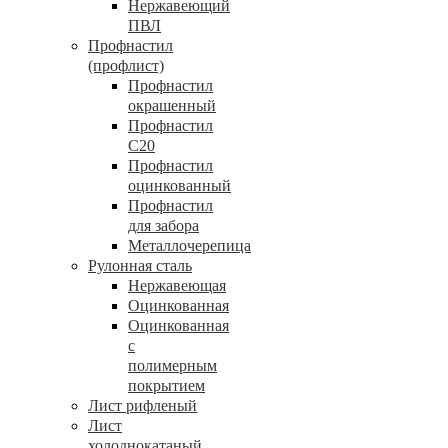
Нержавеющий
ПВЛ
Профнастил
(профлист)
Профнастил
окрашенный
Профнастил
С20
Профнастил
оцинкованный
Профнастил
для забора
Металлочерепица
Рулонная сталь
Нержавеющая
Оцинкованная
Оцинкованная
с
полимерным
покрытием
Лист рифленый
Лист
холоднокатаный