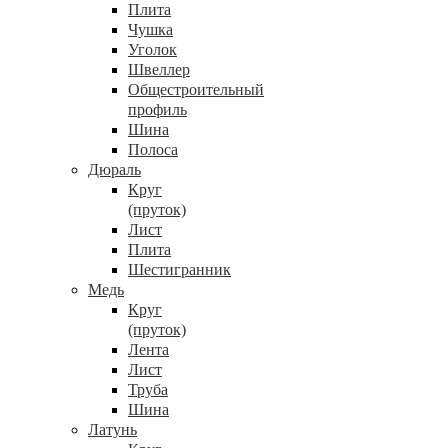
Плита
Чушка
Уголок
Швеллер
Общестроительный
профиль
Шина
Полоса
Дюраль
Круг
(пруток)
Лист
Плита
Шестигранник
Медь
Круг
(пруток)
Лента
Лист
Труба
Шина
Латунь