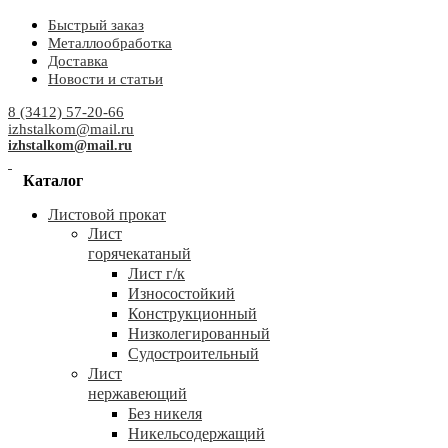
Быстрый заказ
Металлообработка
Доставка
Новости и статьи
8 (3412) 57-20-66
izhstalkom@mail.ru
izhstalkom@mail.ru
Каталог
Листовой прокат
Лист
горячекатаный
Лист г/к
Износостойкий
Конструкционный
Низколегированный
Судостроительный
Лист
нержавеющий
Без никеля
Никельсодержащий