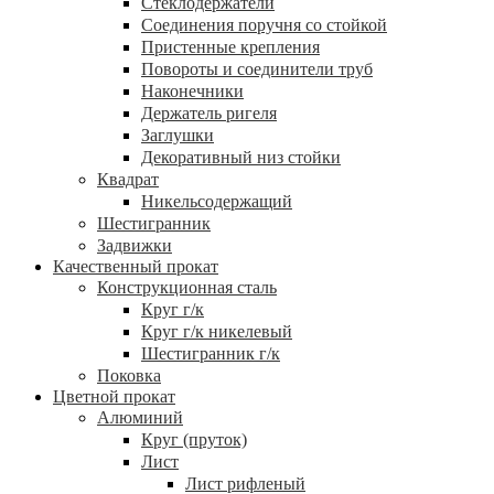
Стеклодержатели
Соединения поручня со стойкой
Пристенные крепления
Повороты и соединители труб
Наконечники
Держатель ригеля
Заглушки
Декоративный низ стойки
Квадрат
Никельсодержащий
Шестигранник
Задвижки
Качественный прокат
Конструкционная сталь
Круг г/к
Круг г/к никелевый
Шестигранник г/к
Поковка
Цветной прокат
Алюминий
Круг (пруток)
Лист
Лист рифленый