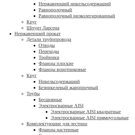
Нержавеющий никельсодержащий
Равнополочный
Равнополочный низколегированный
Круг
Шпунт Ларсена
Нержавеющий прокат
Детали трубопровода
Отводы
Переходы
Тройники
Фланцы плоские
Фланцы воротниковые
Круг
Никельсодержащий
Безникелевый жаропрочный
Трубы
Бесшовные
Электросварные AISI
Электросварные AISI квадратные
Электросварные AISI прямоугольные
Комплектующие для лестниц
Фланцы настенные