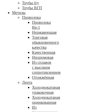
Трубы б/у
Трубы ВГП
Метизы
Проволока
Проволока
Вр-1
Нержавеющая
Торговая
обыкновенного
качества
Качественная
Нихромовая
Из сплавов
с высоким
сопротивлением
Отожжённая
Лента
Холоднокатаная
упаковочная
Холоднокатаная
оцинкованная
Из