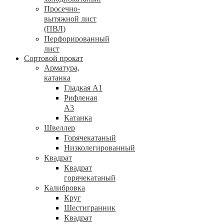
Просечно-
вытяжной лист
(ПВЛ)
Перфорированный
лист
Сортовой прокат
Арматура,
катанка
Гладкая А1
Рифленая
А3
Катанка
Швеллер
Горячекатаный
Низколегированный
Квадрат
Квадрат
горячекатаный
Калибровка
Круг
Шестигранник
Квадрат