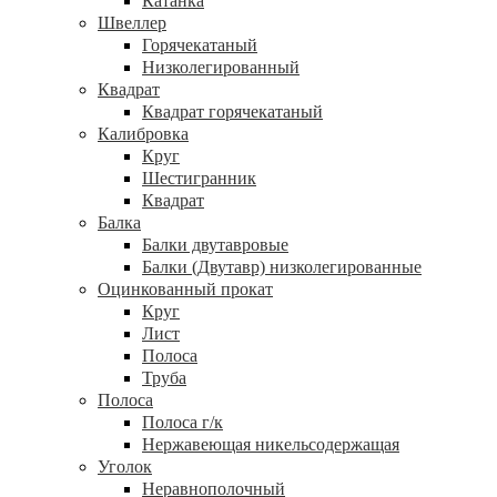
Катанка
Швеллер
Горячекатаный
Низколегированный
Квадрат
Квадрат горячекатаный
Калибровка
Круг
Шестигранник
Квадрат
Балка
Балки двутавровые
Балки (Двутавр) низколегированные
Оцинкованный прокат
Круг
Лист
Полоса
Труба
Полоса
Полоса г/к
Нержавеющая никельсодержащая
Уголок
Неравнополочный