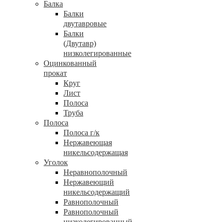
Балка
Балки
двутавровые
Балки
(Двутавр)
низколегированные
Оцинкованный
прокат
Круг
Лист
Полоса
Труба
Полоса
Полоса г/к
Нержавеющая
никельсодержащая
Уголок
Неравнополочный
Нержавеющий
никельсодержащий
Равнополочный
Равнополочный
низколегированный