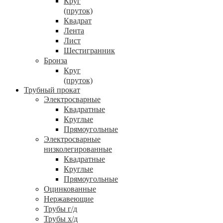
Круг
(пруток)
Квадрат
Лента
Лист
Шестигранник
Бронза
Круг
(пруток)
Трубный прокат
Электросварные
Квадратные
Круглые
Прямоугольные
Электросварные
низколегированные
Квадратные
Круглые
Прямоугольные
Оцинкованные
Нержавеющие
Трубы г/д
Трубы х/д