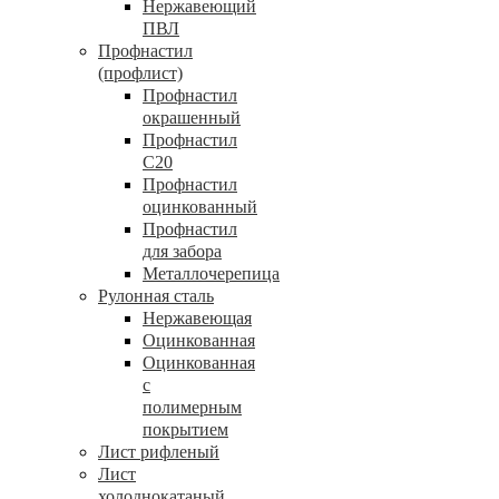
Нержавеющий
ПВЛ
Профнастил
(профлист)
Профнастил
окрашенный
Профнастил
С20
Профнастил
оцинкованный
Профнастил
для забора
Металлочерепица
Рулонная сталь
Нержавеющая
Оцинкованная
Оцинкованная
с
полимерным
покрытием
Лист рифленый
Лист
холоднокатаный