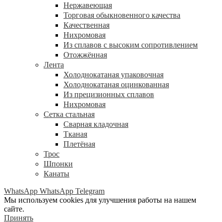
Нержавеющая
Торговая обыкновенного качества
Качественная
Нихромовая
Из сплавов с высоким сопротивлением
Отожжённая
Лента
Холоднокатаная упаковочная
Холоднокатаная оцинкованная
Из прецизионных сплавов
Нихромовая
Сетка стальная
Сварная кладочная
Тканая
Плетёная
Трос
Шпонки
Канаты
WhatsApp
WhatsApp
Telegram
Мы используем cookies для улучшения работы на нашем
сайте.
Принять