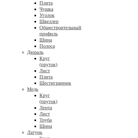
Плита
Чушка
Уголок
Швеллер
Общестроительный
профиль
Шина
Полоса
Дюраль
Круг
(пруток)
Лист
Плита
Шестигранник
Медь
Круг
(пруток)
Лента
Лист
Труба
Шина
Латунь