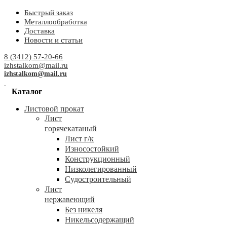
Быстрый заказ
Металлообработка
Доставка
Новости и статьи
8 (3412) 57-20-66
izhstalkom@mail.ru
izhstalkom@mail.ru
Каталог
Листовой прокат
Лист
горячекатаный
Лист г/к
Износостойкий
Конструкционный
Низколегированный
Судостроительный
Лист
нержавеющий
Без никеля
Никельсодержащий