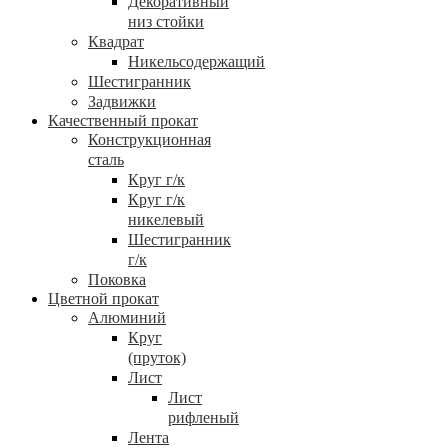
Декоративный
низ стойки
Квадрат
Никельсодержащий
Шестигранник
Задвижки
Качественный прокат
Конструкционная
сталь
Круг г/к
Круг г/к
никелевый
Шестигранник
г/к
Поковка
Цветной прокат
Алюминий
Круг
(пруток)
Лист
Лист
рифленый
Лента