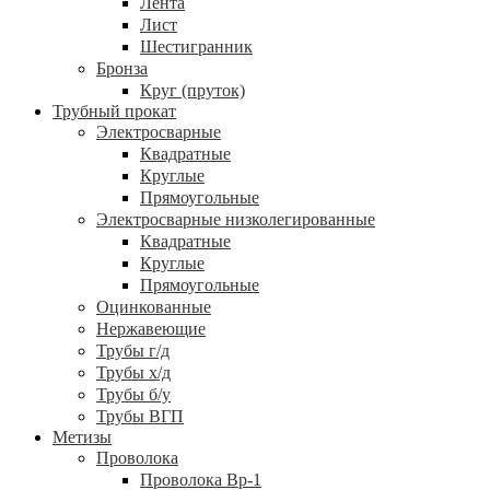
Лента
Лист
Шестигранник
Бронза
Круг (пруток)
Трубный прокат
Электросварные
Квадратные
Круглые
Прямоугольные
Электросварные низколегированные
Квадратные
Круглые
Прямоугольные
Оцинкованные
Нержавеющие
Трубы г/д
Трубы х/д
Трубы б/у
Трубы ВГП
Метизы
Проволока
Проволока Вр-1