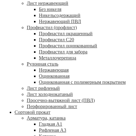
Лист нержавеющий
Без никеля
Никельсодержащий
Нержавеющий ПВЛ
Профнастил (профлист)
Профнастил окрашенный
Профнастил С20
Профнастил оцинкованный
Профнастил для забора
Металлочерепица
Рулонная сталь
Нержавеющая
Оцинкованная
Оцинкованная с полимерным покрытием
Лист рифленый
Лист холоднокатаный
Просечно-вытяжной лист (ПВЛ)
Перфорированный лист
Сортовой прокат
Арматура, катанка
Гладкая А1
Рифленая А3