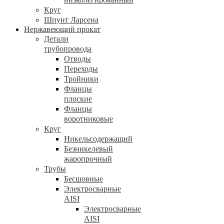
Круг
Шпунт Ларсена
Нержавеющий прокат
Детали
трубопровода
Отводы
Переходы
Тройники
Фланцы
плоские
Фланцы
воротниковые
Круг
Никельсодержащий
Безникелевый
жаропрочный
Трубы
Бесшовные
Электросварные
AISI
Электросварные
AISI