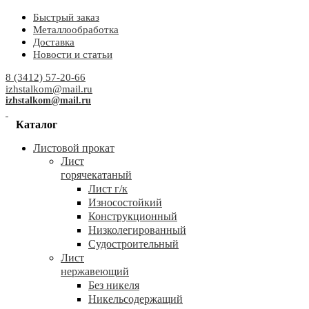
Быстрый заказ
Металлообработка
Доставка
Новости и статьи
8 (3412) 57-20-66
izhstalkom@mail.ru
izhstalkom@mail.ru
Каталог
Листовой прокат
Лист
горячекатаный
Лист г/к
Износостойкий
Конструкционный
Низколегированный
Судостроительный
Лист
нержавеющий
Без никеля
Никельсодержащий