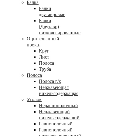
Балка
Балки
двутавровые
Балки
(Двутавр)
низколегированные
Оцинкованный
прокат
Круг
Лист
Полоса
Труба
Полоса
Полоса г/к
Нержавеющая
никельсодержащая
Уголок
Неравнополочный
Нержавеющий
никельсодержащий
Равнополочный
Равнополочный
низколегированный