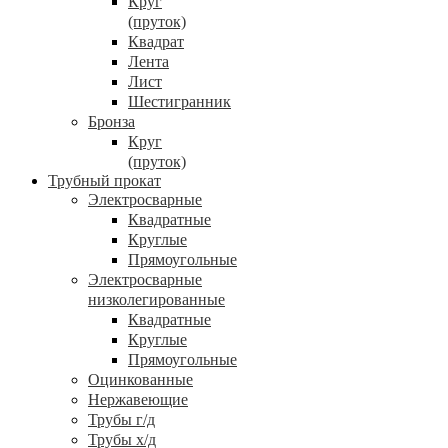
Круг
(пруток)
Квадрат
Лента
Лист
Шестигранник
Бронза
Круг
(пруток)
Трубный прокат
Электросварные
Квадратные
Круглые
Прямоугольные
Электросварные
низколегированные
Квадратные
Круглые
Прямоугольные
Оцинкованные
Нержавеющие
Трубы г/д
Трубы х/д