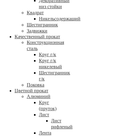
Декоративный
низ стойки
Квадрат
Никельсодержащий
Шестигранник
Задвижки
Качественный прокат
Конструкционная
сталь
Круг г/к
Круг г/к
никелевый
Шестигранник
г/к
Поковка
Цветной прокат
Алюминий
Круг
(пруток)
Лист
Лист
рифленый
Лента