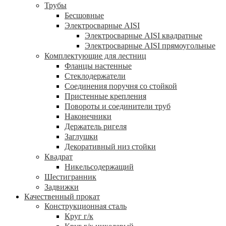
Трубы
Бесшовные
Электросварные AISI
Электросварные AISI квадратные
Электросварные AISI прямоугольные
Комплектующие для лестниц
Фланцы настенные
Стеклодержатели
Соединения поручня со стойкой
Пристенные крепления
Повороты и соединители труб
Наконечники
Держатель ригеля
Заглушки
Декоративный низ стойки
Квадрат
Никельсодержащий
Шестигранник
Задвижки
Качественный прокат
Конструкционная сталь
Круг г/к