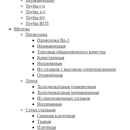
Нержавеющие
Трубы г/д
Трубы х/д
Трубы б/у
Трубы ВГП
Метизы
Проволока
Проволока Вр-1
Нержавеющая
Торговая обыкновенного качества
Качественная
Нихромовая
Из сплавов с высоким сопротивлением
Отожжённая
Лента
Холоднокатаная упаковочная
Холоднокатаная оцинкованная
Из прецизионных сплавов
Нихромовая
Сетка стальная
Сварная кладочная
Тканая
Плетёная