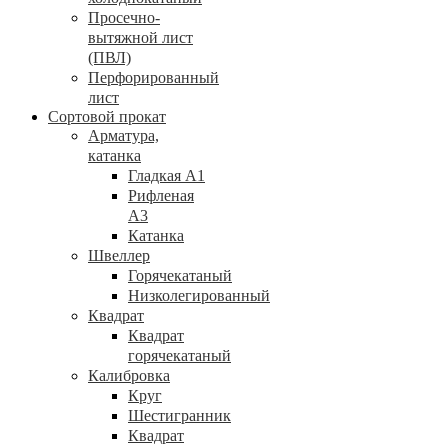
Просечно-
вытяжной лист
(ПВЛ)
Перфорированный
лист
Сортовой прокат
Арматура,
катанка
Гладкая А1
Рифленая
А3
Катанка
Швеллер
Горячекатаный
Низколегированный
Квадрат
Квадрат
горячекатаный
Калибровка
Круг
Шестигранник
Квадрат