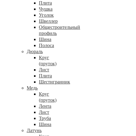
Плита
Чушка
Уголок
Швеллер
Общестроительный
профиль
Шина
Полоса
Дюраль
Круг
(пруток)
Лист
Плита
Шестигранник
Медь
Круг
(пруток)
Лента
Лист
Труба
Шина
Латунь