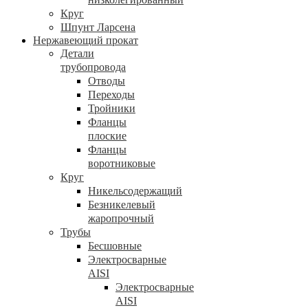
Круг
Шпунт Ларсена
Нержавеющий прокат
Детали
трубопровода
Отводы
Переходы
Тройники
Фланцы
плоские
Фланцы
воротниковые
Круг
Никельсодержащий
Безникелевый
жаропрочный
Трубы
Бесшовные
Электросварные
AISI
Электросварные
AISI