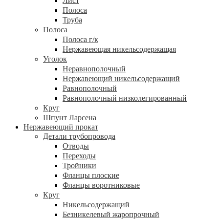
Лист
Полоса
Труба
Полоса
Полоса г/к
Нержавеющая никельсодержащая
Уголок
Неравнополочный
Нержавеющий никельсодержащий
Равнополочный
Равнополочный низколегированный
Круг
Шпунт Ларсена
Нержавеющий прокат
Детали трубопровода
Отводы
Переходы
Тройники
Фланцы плоские
Фланцы воротниковые
Круг
Никельсодержащий
Безникелевый жаропрочный