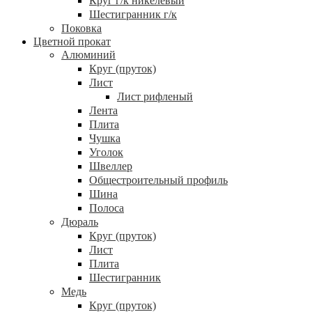
Круг г/к никелевый
Шестигранник г/к
Поковка
Цветной прокат
Алюминий
Круг (пруток)
Лист
Лист рифленый
Лента
Плита
Чушка
Уголок
Швеллер
Общестроительный профиль
Шина
Полоса
Дюраль
Круг (пруток)
Лист
Плита
Шестигранник
Медь
Круг (пруток)