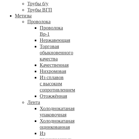
Трубы б/у
Трубы ВГП
Метизы
Проволока
Проволока
Вр-1
Нержавеющая
Торговая
обыкновенного
качества
Качественная
Нихромовая
Из сплавов
с высоким
сопротивлением
Отожжённая
Лента
Холоднокатаная
упаковочная
Холоднокатаная
оцинкованная
Из