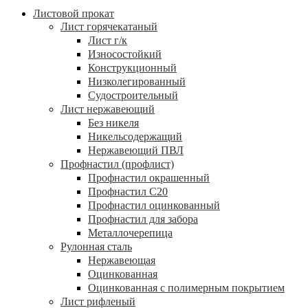
Листовой прокат
Лист горячекатаный
Лист г/к
Износостойкий
Конструкционный
Низколегированный
Судостроительный
Лист нержавеющий
Без никеля
Никельсодержащий
Нержавеющий ПВЛ
Профнастил (профлист)
Профнастил окрашенный
Профнастил С20
Профнастил оцинкованный
Профнастил для забора
Металлочерепица
Рулонная сталь
Нержавеющая
Оцинкованная
Оцинкованная с полимерным покрытием
Лист рифленый