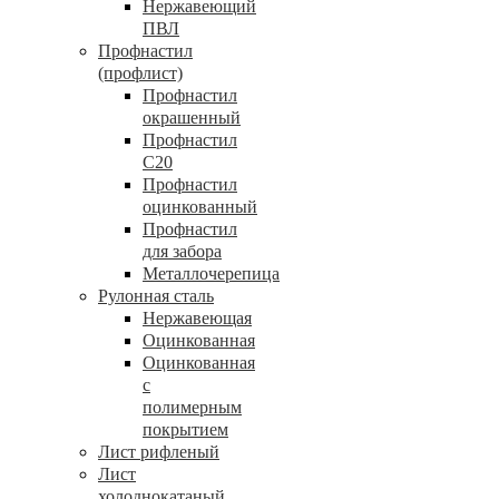
Нержавеющий
ПВЛ
Профнастил
(профлист)
Профнастил
окрашенный
Профнастил
С20
Профнастил
оцинкованный
Профнастил
для забора
Металлочерепица
Рулонная сталь
Нержавеющая
Оцинкованная
Оцинкованная
с
полимерным
покрытием
Лист рифленый
Лист
холоднокатаный