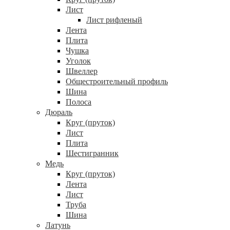
Лист
Лист рифленый
Лента
Плита
Чушка
Уголок
Швеллер
Общестроительный профиль
Шина
Полоса
Дюраль
Круг (пруток)
Лист
Плита
Шестигранник
Медь
Круг (пруток)
Лента
Лист
Труба
Шина
Латунь