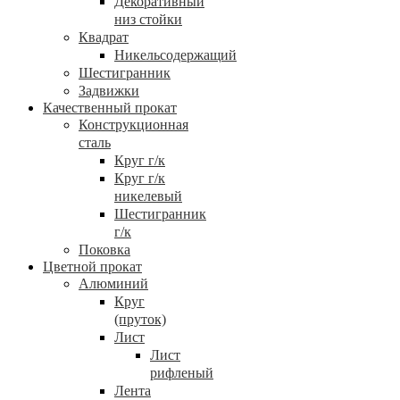
Декоративный
низ стойки
Квадрат
Никельсодержащий
Шестигранник
Задвижки
Качественный прокат
Конструкционная
сталь
Круг г/к
Круг г/к
никелевый
Шестигранник
г/к
Поковка
Цветной прокат
Алюминий
Круг
(пруток)
Лист
Лист
рифленый
Лента