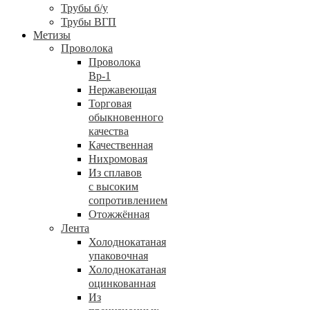
Трубы б/у
Трубы ВГП
Метизы
Проволока
Проволока
Вр-1
Нержавеющая
Торговая
обыкновенного
качества
Качественная
Нихромовая
Из сплавов
с высоким
сопротивлением
Отожжённая
Лента
Холоднокатаная
упаковочная
Холоднокатаная
оцинкованная
Из