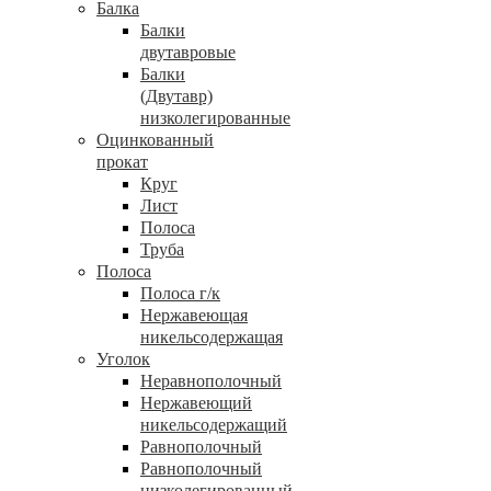
Балка
Балки
двутавровые
Балки
(Двутавр)
низколегированные
Оцинкованный
прокат
Круг
Лист
Полоса
Труба
Полоса
Полоса г/к
Нержавеющая
никельсодержащая
Уголок
Неравнополочный
Нержавеющий
никельсодержащий
Равнополочный
Равнополочный
низколегированный