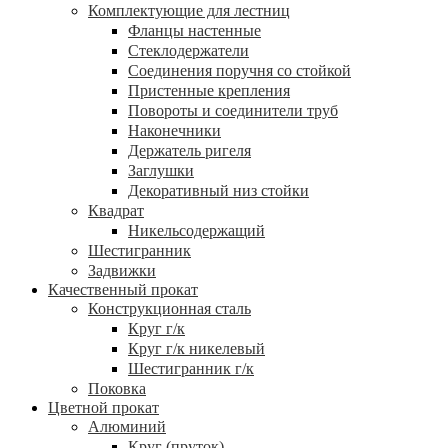
Комплектующие для лестниц
Фланцы настенные
Стеклодержатели
Соединения поручня со стойкой
Пристенные крепления
Повороты и соединители труб
Наконечники
Держатель ригеля
Заглушки
Декоративный низ стойки
Квадрат
Никельсодержащий
Шестигранник
Задвижки
Качественный прокат
Конструкционная сталь
Круг г/к
Круг г/к никелевый
Шестигранник г/к
Поковка
Цветной прокат
Алюминий
Круг (пруток)