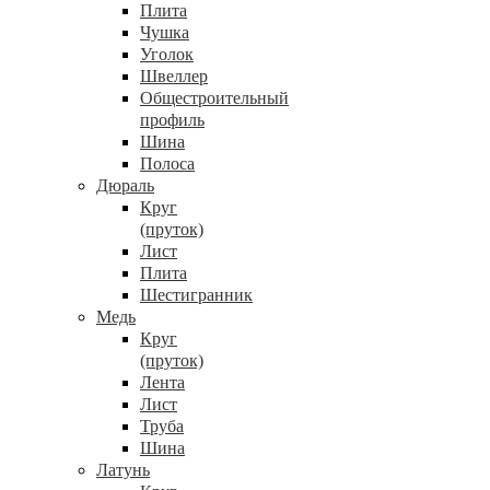
Плита
Чушка
Уголок
Швеллер
Общестроительный
профиль
Шина
Полоса
Дюраль
Круг
(пруток)
Лист
Плита
Шестигранник
Медь
Круг
(пруток)
Лента
Лист
Труба
Шина
Латунь