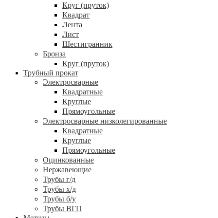
Круг (пруток)
Квадрат
Лента
Лист
Шестигранник
Бронза
Круг (пруток)
Трубный прокат
Электросварные
Квадратные
Круглые
Прямоугольные
Электросварные низколегированные
Квадратные
Круглые
Прямоугольные
Оцинкованные
Нержавеющие
Трубы г/д
Трубы х/д
Трубы б/у
Трубы ВГП
Метизы