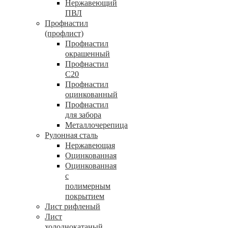
Нержавеющий
ПВЛ
Профнастил
(профлист)
Профнастил
окрашенный
Профнастил
С20
Профнастил
оцинкованный
Профнастил
для забора
Металлочерепица
Рулонная сталь
Нержавеющая
Оцинкованная
Оцинкованная
с
полимерным
покрытием
Лист рифленый
Лист
холоднокатаный