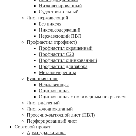
Низколегированный
Судостроительный
Лист нержавеющий
Без никеля
Никельсодержащий
Нержавеющий ПВЛ
Профнастил (профлист)
Профнастил окрашенный
Профнастил С20
Профнастил оцинкованный
Профнастил для забора
Металлочерепица
Рулонная сталь
Нержавеющая
Оцинкованная
Оцинкованная с полимерным покрытием
Лист рифленый
Лист холоднокатаный
Просечно-вытяжной лист (ПВЛ)
Перфорированный лист
Сортовой прокат
Арматура, катанка