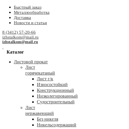
Быстрый заказ
Металлообработка
Доставка
Новости и статьи
8 (3412) 57-20-66
izhstalkom@mail.ru
izhstalkom@mail.ru
Каталог
Листовой прокат
Лист
горячекатаный
Лист г/к
Износостойкий
Конструкционный
Низколегированный
Судостроительный
Лист
нержавеющий
Без никеля
Никельсодержащий