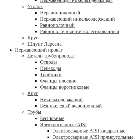
Нержавеющая никельсодержащая
Уголок
Неравнополочный
Нержавеющий никельсодержащий
Равнополочный
Равнополочный низколегированный
Круг
Шпунт Ларсена
Нержавеющий прокат
Детали трубопровода
Отводы
Переходы
Тройники
Фланцы плоские
Фланцы воротниковые
Круг
Никельсодержащий
Безникелевый жаропрочный
Трубы
Бесшовные
Электросварные AISI
Электросварные AISI квадратные
Электросварные AISI прямоугольные