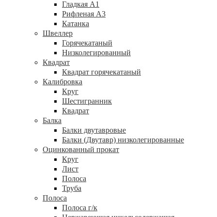
Гладкая А1
Рифленая А3
Катанка
Швеллер
Горячекатаный
Низколегированный
Квадрат
Квадрат горячекатаный
Калибровка
Круг
Шестигранник
Квадрат
Балка
Балки двутавровые
Балки (Двутавр) низколегированные
Оцинкованный прокат
Круг
Лист
Полоса
Труба
Полоса
Полоса г/к