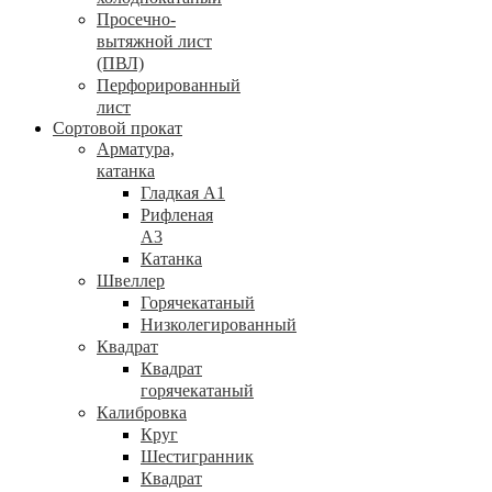
Просечно-
вытяжной лист
(ПВЛ)
Перфорированный
лист
Сортовой прокат
Арматура,
катанка
Гладкая А1
Рифленая
А3
Катанка
Швеллер
Горячекатаный
Низколегированный
Квадрат
Квадрат
горячекатаный
Калибровка
Круг
Шестигранник
Квадрат