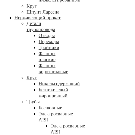
Круг
Шпунт Ларсена
Нержавеющий прокат
Детали
трубопровода
Отводы
Переходы
Тройники
Фланцы
плоские
Фланцы
воротниковые
Круг
Никельсодержащий
Безникелевый
жаропрочный
Трубы
Бесшовные
Электросварные
AISI
Электросварные
AISI