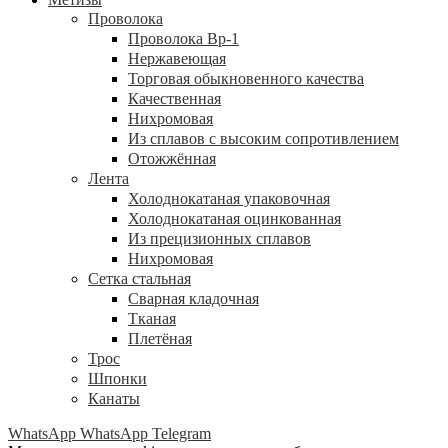
Проволока
Проволока Вр-1
Нержавеющая
Торговая обыкновенного качества
Качественная
Нихромовая
Из сплавов с высоким сопротивлением
Отожжённая
Лента
Холоднокатаная упаковочная
Холоднокатаная оцинкованная
Из прецизионных сплавов
Нихромовая
Сетка стальная
Сварная кладочная
Тканая
Плетёная
Трос
Шпонки
Канаты
WhatsApp
WhatsApp
Telegram