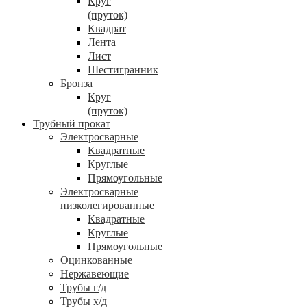
Круг
(пруток)
Квадрат
Лента
Лист
Шестигранник
Бронза
Круг
(пруток)
Трубный прокат
Электросварные
Квадратные
Круглые
Прямоугольные
Электросварные
низколегированные
Квадратные
Круглые
Прямоугольные
Оцинкованные
Нержавеющие
Трубы г/д
Трубы х/д