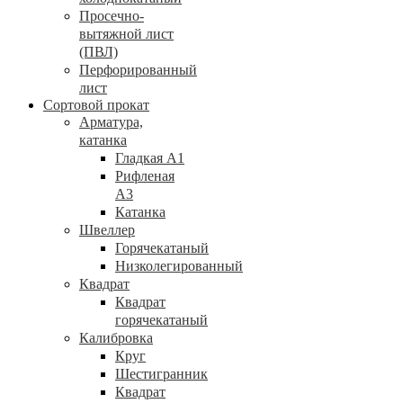
Просечно-
вытяжной лист
(ПВЛ)
Перфорированный
лист
Сортовой прокат
Арматура,
катанка
Гладкая А1
Рифленая
А3
Катанка
Швеллер
Горячекатаный
Низколегированный
Квадрат
Квадрат
горячекатаный
Калибровка
Круг
Шестигранник
Квадрат