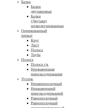
Балка
Балки
двутавровые
Балки
(Двутавр)
низколегированные
Оцинкованный
прокат
Круг
Лист
Полоса
Труба
Полоса
Полоса г/к
Нержавеющая
никельсодержащая
Уголок
Неравнополочный
Нержавеющий
никельсодержащий
Равнополочный
Равнополочный
низколегированный