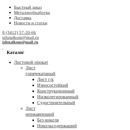
Быстрый заказ
Металлообработка
Доставка
Новости и статьи
8 (3412) 57-20-66
izhstalkom@mail.ru
izhstalkom@mail.ru
Каталог
Листовой прокат
Лист
горячекатаный
Лист г/к
Износостойкий
Конструкционный
Низколегированный
Судостроительный
Лист
нержавеющий
Без никеля
Никельсодержащий