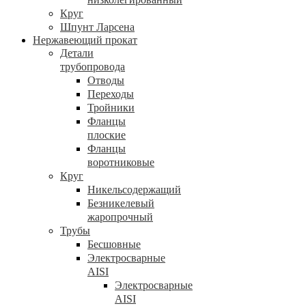
Круг
Шпунт Ларсена
Нержавеющий прокат
Детали
трубопровода
Отводы
Переходы
Тройники
Фланцы
плоские
Фланцы
воротниковые
Круг
Никельсодержащий
Безникелевый
жаропрочный
Трубы
Бесшовные
Электросварные
AISI
Электросварные
AISI