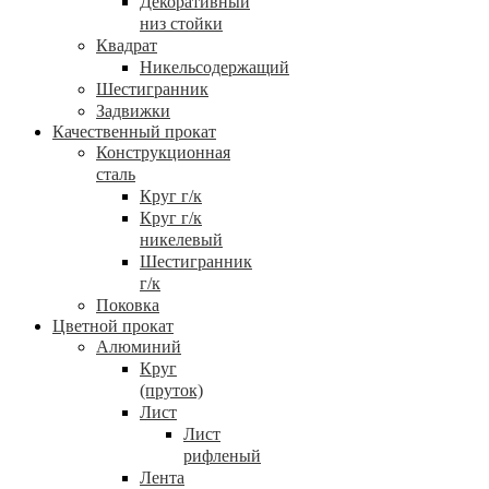
Декоративный
низ стойки
Квадрат
Никельсодержащий
Шестигранник
Задвижки
Качественный прокат
Конструкционная
сталь
Круг г/к
Круг г/к
никелевый
Шестигранник
г/к
Поковка
Цветной прокат
Алюминий
Круг
(пруток)
Лист
Лист
рифленый
Лента