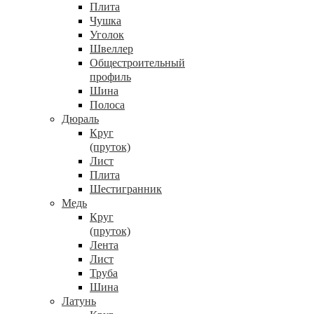
Плита
Чушка
Уголок
Швеллер
Общестроительный
профиль
Шина
Полоса
Дюраль
Круг
(пруток)
Лист
Плита
Шестигранник
Медь
Круг
(пруток)
Лента
Лист
Труба
Шина
Латунь